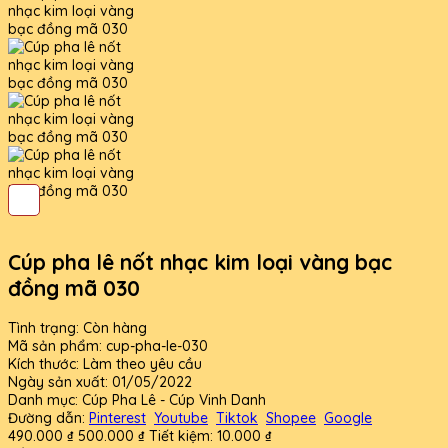
Cúp pha lê nốt nhạc kim loại vàng bạc
đồng mã 030
Tình trạng:
Còn hàng
Mã sản phẩm:
cup-pha-le-030
Kích thước:
Làm theo yêu cầu
Ngày sản xuất:
01/05/2022
Danh mục:
Cúp Pha Lê - Cúp Vinh Danh
Đường dẫn:
Pinterest
Youtube
Tiktok
Shopee
Google
490.000 ₫
500.000 ₫
Tiết kiệm:
10.000 ₫