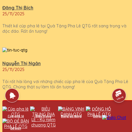
Đặng Thị Bích
25/11/2025
Thiết kế cúp pha lê tại Quà Tặng Pha Lê QTG rất sang trọng và
độc đáo. Rất ấn tượng!
Nguyễn Thị Ngân
25/11/2025
Tôi rất hài lòng với những chiếc cúp pha lê của Quà Tặng Pha Lê
QTG. Chúng thật sự làm tôi ấn tượng!
Cúp pha lê
Biểu trưng
Bảng gỗ đồng
Đồng hồ
Phạm Văn Hùng
25/11/2025
Để bàn