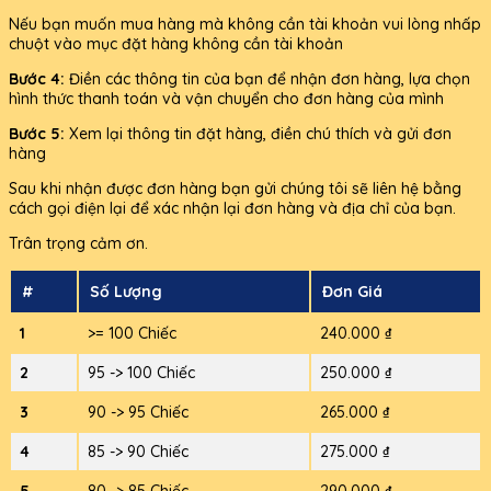
Nếu bạn muốn mua hàng mà không cần tài khoản vui lòng nhấp
chuột vào mục đặt hàng không cần tài khoản
Bước 4:
Điền các thông tin của bạn để nhận đơn hàng, lựa chọn
hình thức thanh toán và vận chuyển cho đơn hàng của mình
Bước 5:
Xem lại thông tin đặt hàng, điền chú thích và gửi đơn
hàng
Sau khi nhận được đơn hàng bạn gửi chúng tôi sẽ liên hệ bằng
cách gọi điện lại để xác nhận lại đơn hàng và địa chỉ của bạn.
Trân trọng cảm ơn.
#
Số Lượng
Đơn Giá
1
>= 100 Chiếc
240.000 ₫
2
95 -> 100 Chiếc
250.000 ₫
3
90 -> 95 Chiếc
265.000 ₫
4
85 -> 90 Chiếc
275.000 ₫
5
80 -> 85 Chiếc
290.000 ₫