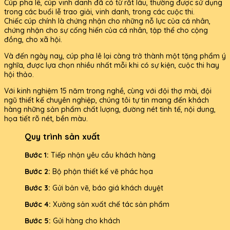
Cúp pha lê, cúp vinh danh đã có từ rất lâu, thường được sử dụng
trong các buổi lễ trao giải, vinh danh, trong các cuộc thi.
Chiếc cúp chính là chứng nhận cho những nỗ lực của cá nhân,
chứng nhận cho sự cống hiến của cá nhân, tập thể cho cộng
đồng, cho xã hội.
Và đến ngày nay, cúp pha lê lại càng trở thành một tặng phẩm ý
nghĩa, được lựa chọn nhiều nhất mỗi khi có sự kiện, cuộc thi hay
hội thảo.
Với kinh nghiệm 15 năm trong nghề, cùng với đội thợ mài, đội
ngũ thiết kế chuyên nghiệp, chúng tôi tự tin mang đến khách
hàng những sản phẩm chất lượng, đường nét tinh tế, nội dung,
họa tiết rõ nét, bền màu.
Quy trình sản xuất
Bước 1:
Tiếp nhận yêu cầu khách hàng
Bước 2:
Bộ phận thiết kế vẽ phác họa
Bước 3:
Gửi bản vẽ, báo giá khách duyệt
Bước 4:
Xưởng sản xuất chế tác sản phẩm
Bước 5:
Gửi hàng cho khách