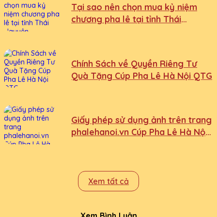
Tại sao nên chọn mua kỷ niệm
chương pha lê tại tỉnh Thái
Nguyên
Chính Sách về Quyền Riêng Tư
Quà Tặng Cúp Pha Lê Hà Nội QTG
Giấy phép sử dụng ảnh trên trang
phalehanoi.vn Cúp Pha Lê Hà Nội
QTG
Xem tất cả
Xem Bình Luận