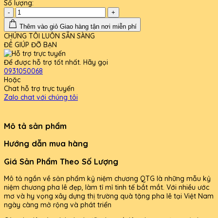
Số lượng:
-
+
Thêm vào giỏ
Giao hàng tận nơi miễn phí
CHÚNG TÔI LUÔN SẴN SÀNG
ĐỂ GIÚP ĐỠ BẠN
Để được hỗ trợ tốt nhất. Hãy gọi
0931050068
Hoặc
Chat hỗ trợ trực tuyến
Zalo chat với chúng tôi
Mô tả sản phẩm
Hướng dẫn mua hàng
Giá Sản Phẩm Theo Số Lượng
Mô tả ngắn về sản phẩm kỷ niệm chương QTG là những mẫu kỷ
niệm chương pha lê đẹp, làm tỉ mỉ tinh tế bắt mắt. Với nhiều ước
mơ và hy vọng xây dựng thị trường quà tặng pha lê tại Việt Nam
ngày càng mở rộng và phát triển