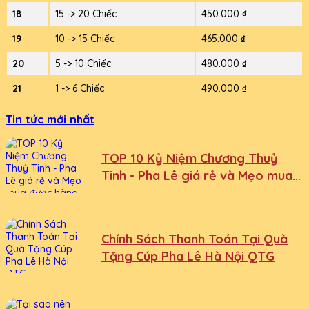
18
15 -> 20 Chiếc
450.000 ₫
19
10 -> 15 Chiếc
465.000 ₫
20
5 -> 10 Chiếc
480.000 ₫
21
1 -> 6 Chiếc
490.000 ₫
Tin tức mới nhất
TOP 10 Kỷ Niệm Chương Thuỷ
Tinh - Pha Lê giá rẻ và Mẹo mua
được hàng giá tốt nhất
Chính Sách Thanh Toán Tại Quà
Tặng Cúp Pha Lê Hà Nội QTG