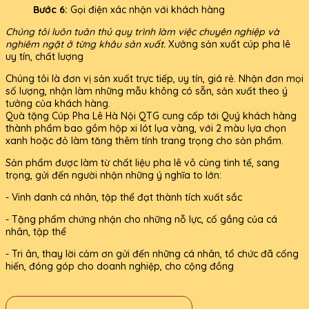
Bước 6:
Gọi điện xác nhận với khách hàng
Chúng tôi luôn tuân thủ quy trình làm việc chuyên nghiệp và
nghiêm ngặt ở từng khâu sản xuất.
Xưởng sản xuất cúp pha lê
uy tín, chất lượng
Chúng tôi là đơn vị sản xuất trực tiếp, uy tín, giá rẻ. Nhận đơn mọi
số lượng, nhận làm những mẫu không có sẵn, sản xuất theo ý
tưởng của khách hàng.
Quà tặng Cúp Pha Lê Hà Nội QTG cung cấp tới Quý khách hàng
thành phẩm bao gồm hộp xi lót lụa vàng, với 2 màu lựa chọn
xanh hoặc đỏ làm tăng thêm tính trang trọng cho sản phẩm.
Sản phẩm được làm từ chất liệu pha lê vô cùng tinh tế, sang
trọng, gửi đến người nhận những ý nghĩa to lớn:
- Vinh danh cá nhân, tập thể đạt thành tích xuất sắc
- Tặng phẩm chứng nhận cho những nỗ lực, cố gắng của cá
nhân, tập thể
- Tri ân, thay lời cảm ơn gửi đến những cá nhân, tổ chức đã cống
hiến, đóng góp cho doanh nghiệp, cho cộng đồng