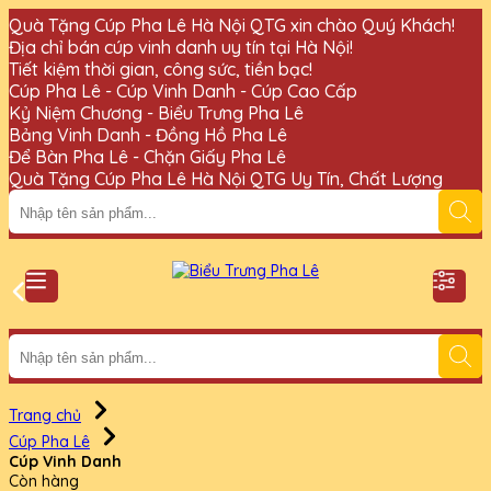
Quà Tặng Cúp Pha Lê Hà Nội QTG xin chào Quý Khách!
Địa chỉ bán cúp vinh danh uy tín tại Hà Nội!
Tiết kiệm thời gian, công sức, tiền bạc!
Cúp Pha Lê - Cúp Vinh Danh - Cúp Cao Cấp
Kỷ Niệm Chương - Biểu Trưng Pha Lê
Bảng Vinh Danh - Đồng Hồ Pha Lê
Để Bàn Pha Lê - Chặn Giấy Pha Lê
Quà Tặng Cúp Pha Lê Hà Nội QTG Uy Tín, Chất Lượng
Trang chủ
Cúp Pha Lê
Cúp Vinh Danh
Còn hàng