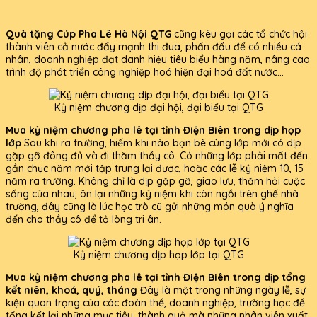
Quà tặng Cúp Pha Lê Hà Nội QTG
cũng kêu gọi các tổ chức hội
thành viên cả nước đẩy mạnh thi đua, phấn đấu để có nhiều cá
nhân, doanh nghiệp đạt danh hiệu tiêu biểu hàng năm, nâng cao
trình độ phát triển công nghiệp hoá hiện đại hoá đất nước...
Kỷ niệm chương dịp đại hội, đại biểu tại QTG
Mua kỷ niệm chương pha lê tại tỉnh Điện Biên trong dịp họp
lớp
Sau khi ra trường, hiếm khi nào bạn bè cùng lớp mới có dịp
gặp gỡ đông đủ và đi thăm thầy cô. Có những lớp phải mất đến
gần chục năm mới tập trung lại được, hoặc các lễ kỷ niệm 10, 15
năm ra trường. Không chỉ là dịp gặp gỡ, giao lưu, thăm hỏi cuộc
sống của nhau, ôn lại những kỷ niệm khi còn ngồi trên ghế nhà
trường, đây cũng là lúc học trò cũ gửi những món quà ý nghĩa
đến cho thầy cô để tỏ lòng tri ân.
Kỷ niệm chương dịp họp lớp tại QTG
Mua kỷ niệm chương pha lê tại tỉnh Điện Biên trong dịp tổng
kết niên, khoá, quý, tháng
Đây là một trong những ngày lễ, sự
kiện quan trọng của các đoàn thể, doanh nghiệp, trường học để
tổng kết lại những mục tiêu, thành quả mà những nhân viên xuất