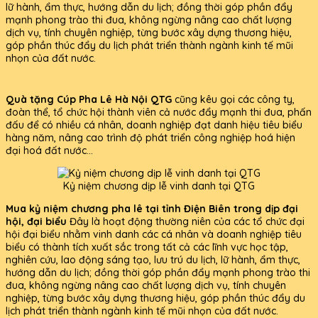
lữ hành, ẩm thực, hướng dẫn du lịch; đồng thời góp phần đẩy
mạnh phong trào thi đua, không ngừng nâng cao chất lượng
dịch vụ, tính chuyên nghiệp, từng bước xây dựng thương hiệu,
góp phần thúc đẩy du lịch phát triển thành ngành kinh tế mũi
nhọn của đất nước.
Quà tặng Cúp Pha Lê Hà Nội QTG
cũng kêu gọi các công ty,
đoàn thể, tổ chức hội thành viên cả nước đẩy mạnh thi đua, phấn
đấu để có nhiều cá nhân, doanh nghiệp đạt danh hiệu tiêu biểu
hàng năm, nâng cao trình độ phát triển công nghiệp hoá hiện
đại hoá đất nước...
Kỷ niệm chương dịp lễ vinh danh tại QTG
Mua kỷ niệm chương pha lê tại tỉnh Điện Biên trong dịp đại
hội, đại biểu
Đây là hoạt động thường niên của các tổ chức đại
hội đại biểu nhằm vinh danh các cá nhân và doanh nghiệp tiêu
biểu có thành tích xuất sắc trong tất cả các lĩnh vực học tập,
nghiên cứu, lao động sáng tạo, lưu trú du lịch, lữ hành, ẩm thực,
hướng dẫn du lịch; đồng thời góp phần đẩy mạnh phong trào thi
đua, không ngừng nâng cao chất lượng dịch vụ, tính chuyên
nghiệp, từng bước xây dựng thương hiệu, góp phần thúc đẩy du
lịch phát triển thành ngành kinh tế mũi nhọn của đất nước.