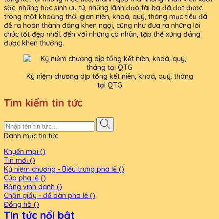
sắc, những học sinh ưu tú, những lãnh đạo tài ba đã đạt được
trong một khoảng thời gian niên, khoá, quý, tháng mục tiêu đã
đề ra hoàn thành đáng khen ngợi, cũng như đưa ra những lời
chúc tốt đẹp nhất đến với những cá nhân, tập thể xứng đáng
được khen thưởng.
Kỷ niệm chương dịp tổng kết niên, khoá, quý, tháng
tại QTG
Tìm kiếm tin tức
Danh mục tin tức
Khyến mại ()
Tin mới ()
Kỷ niệm chương - Biểu trưng pha lê ()
Cúp pha lê ()
Bảng vinh danh ()
Chặn giấy - để bàn pha lê ()
Đồng hồ ()
Tin tức nổi bật