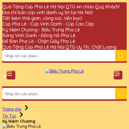
Quà Tặng Cúp Pha Lê Hà Nội QTG xin chào Quý Khách!
Địa chỉ bán cúp vinh danh uy tín tại Hà Nội!
Tiết kiệm thời gian, công sức, tiền bạc!
Cúp Pha Lê - Cúp Vinh Danh - Cúp Cao Cấp
Kỷ Niệm Chương - Biểu Trưng Pha Lê
Bảng Vinh Danh - Đồng Hồ Pha Lê
Để Bàn Pha Lê - Chặn Giấy Pha Lê
Quà Tặng Cúp Pha Lê Hà Nội QTG Uy Tín, Chất Lượng
Trang chủ
Tin Tức
Kỷ Niệm Chương