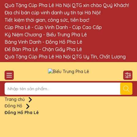
Quà Tặng Cúp Pha Lê Hà Nội QTG xin chào Quý Khách!
Địa chỉ bán cúp vinh danh uy tín tại Hà Nội!
Tiết kiệm thời gian, công sức, tiền bạc!
Cúp Pha Lê - Cúp Vinh Danh - Cúp Cao Cấp
Kỷ Niệm Chương - Biểu Trưng Pha Lê
Bảng Vinh Danh - Đồng Hồ Pha Lê
Để Bàn Pha Lê - Chặn Giấy Pha Lê
Quà Tặng Cúp Pha Lê Hà Nội QTG Uy Tín, Chất Lượng
Trang chủ
Đồng Hồ
Đồng Hồ Pha Lê