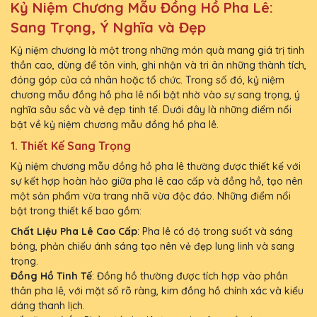
Kỷ Niệm Chương Mẫu Đồng Hồ Pha Lê:
Sang Trọng, Ý Nghĩa và Đẹp
Kỷ niệm chương là một trong những món quà mang giá trị tinh
thần cao, dùng để tôn vinh, ghi nhận và tri ân những thành tích,
đóng góp của cá nhân hoặc tổ chức. Trong số đó, kỷ niệm
chương mẫu đồng hồ pha lê nổi bật nhờ vào sự sang trọng, ý
nghĩa sâu sắc và vẻ đẹp tinh tế. Dưới đây là những điểm nổi
bật về kỷ niệm chương mẫu đồng hồ pha lê.
1.
Thiết Kế Sang Trọng
Kỷ niệm chương mẫu đồng hồ pha lê thường được thiết kế với
sự kết hợp hoàn hảo giữa pha lê cao cấp và đồng hồ, tạo nên
một sản phẩm vừa trang nhã vừa độc đáo. Những điểm nổi
bật trong thiết kế bao gồm:
Chất Liệu Pha Lê Cao Cấp
: Pha lê có độ trong suốt và sáng
bóng, phản chiếu ánh sáng tạo nên vẻ đẹp lung linh và sang
trọng.
Đồng Hồ Tinh Tế
: Đồng hồ thường được tích hợp vào phần
thân pha lê, với mặt số rõ ràng, kim đồng hồ chính xác và kiểu
dáng thanh lịch.