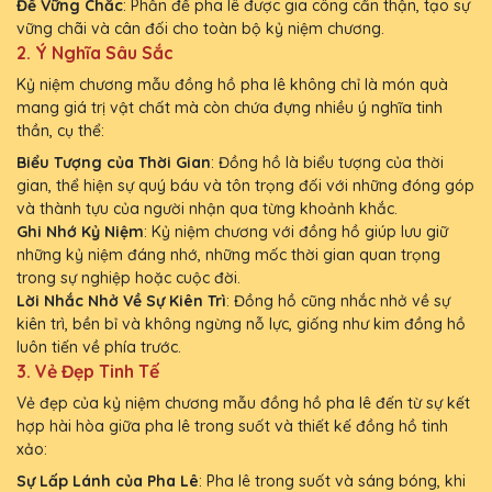
Đế Vững Chắc
: Phần đế pha lê được gia công cẩn thận, tạo sự
vững chãi và cân đối cho toàn bộ kỷ niệm chương.
2.
Ý Nghĩa Sâu Sắc
Kỷ niệm chương mẫu đồng hồ pha lê không chỉ là món quà
mang giá trị vật chất mà còn chứa đựng nhiều ý nghĩa tinh
thần, cụ thể:
Biểu Tượng của Thời Gian
: Đồng hồ là biểu tượng của thời
gian, thể hiện sự quý báu và tôn trọng đối với những đóng góp
và thành tựu của người nhận qua từng khoảnh khắc.
Ghi Nhớ Kỷ Niệm
: Kỷ niệm chương với đồng hồ giúp lưu giữ
những kỷ niệm đáng nhớ, những mốc thời gian quan trọng
trong sự nghiệp hoặc cuộc đời.
Lời Nhắc Nhở Về Sự Kiên Trì
: Đồng hồ cũng nhắc nhở về sự
kiên trì, bền bỉ và không ngừng nỗ lực, giống như kim đồng hồ
luôn tiến về phía trước.
3.
Vẻ Đẹp Tinh Tế
Vẻ đẹp của kỷ niệm chương mẫu đồng hồ pha lê đến từ sự kết
hợp hài hòa giữa pha lê trong suốt và thiết kế đồng hồ tinh
xảo:
Sự Lấp Lánh của Pha Lê
: Pha lê trong suốt và sáng bóng, khi