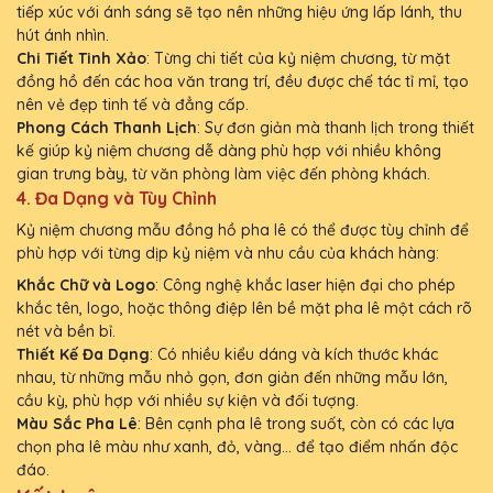
tiếp xúc với ánh sáng sẽ tạo nên những hiệu ứng lấp lánh, thu
hút ánh nhìn.
Chi Tiết Tinh Xảo
: Từng chi tiết của kỷ niệm chương, từ mặt
đồng hồ đến các hoa văn trang trí, đều được chế tác tỉ mỉ, tạo
nên vẻ đẹp tinh tế và đẳng cấp.
Phong Cách Thanh Lịch
: Sự đơn giản mà thanh lịch trong thiết
kế giúp kỷ niệm chương dễ dàng phù hợp với nhiều không
gian trưng bày, từ văn phòng làm việc đến phòng khách.
4.
Đa Dạng và Tùy Chỉnh
Kỷ niệm chương mẫu đồng hồ pha lê có thể được tùy chỉnh để
phù hợp với từng dịp kỷ niệm và nhu cầu của khách hàng:
Khắc Chữ và Logo
: Công nghệ khắc laser hiện đại cho phép
khắc tên, logo, hoặc thông điệp lên bề mặt pha lê một cách rõ
nét và bền bỉ.
Thiết Kế Đa Dạng
: Có nhiều kiểu dáng và kích thước khác
nhau, từ những mẫu nhỏ gọn, đơn giản đến những mẫu lớn,
cầu kỳ, phù hợp với nhiều sự kiện và đối tượng.
Màu Sắc Pha Lê
: Bên cạnh pha lê trong suốt, còn có các lựa
chọn pha lê màu như xanh, đỏ, vàng... để tạo điểm nhấn độc
đáo.