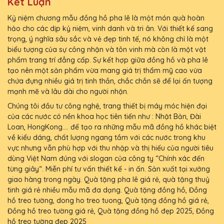
Kết Luận
Kỷ niệm chương mẫu đồng hồ pha lê là một món quà hoàn
hảo cho các dịp kỷ niệm, vinh danh và tri ân. Với thiết kế sang
trọng, ý nghĩa sâu sắc và vẻ đẹp tinh tế, nó không chỉ là một
biểu tượng của sự công nhận và tôn vinh mà còn là một vật
phẩm trang trí đẳng cấp. Sự kết hợp giữa đồng hồ và pha lê
tạo nên một sản phẩm vừa mang giá trị thẩm mỹ cao vừa
chứa đựng nhiều giá trị tinh thần, chắc chắn sẽ để lại ấn tượng
mạnh mẽ và lâu dài cho người nhận.
Chúng tôi đầu tư công nghệ, trang thiết bị máy móc hiện đại
của các nước có nền khoa học tiên tiến như : Nhật Bản, Đài
Loan, HongKong.... để tạo ra những mẫu mã đồng hồ khác biệt
về kiểu dáng, chất lượng ngang tầm với các nước trong khu
vực nhưng vẫn phù hợp với thu nhập và thị hiếu của người tiêu
dùng Việt Nam đúng với slogan của công ty “Chính xác đến
từng giây“. Miễn phí tư vấn thiết kế - in ấn. Sản xuất tại xưởng
giao hàng trong ngày. Quà tặng pha lê giá rẻ, quà tặng thuỷ
tinh giá rẻ nhiều mẫu mã đa dạng. Quà tặng đồng hồ, Đồng
hồ treo tường, dong ho treo tuong, Quà tặng đồng hồ giá rẻ,
Đồng hồ treo tường giá rẻ, Quà tặng đồng hồ đẹp 2025, Đồng
hồ treo tường đẹp 2025