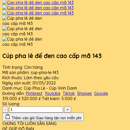
Cúp pha lê đế đen cao cấp mã 143
Tình trạng:
Còn hàng
Mã sản phẩm:
cup-pha-le-143
Kích thước:
Làm theo yêu cầu
Ngày sản xuất:
01/05/2022
Danh mục:
Cúp Pha Lê - Cúp Vinh Danh
Đường dẫn:
Pinterest
Youtube
Tiktok
Shopee
Google
315.000 ₫
320.000 ₫
Tiết kiệm:
5.000 ₫
Số lượng:
-
+
Thêm vào giỏ
Giao hàng tận nơi miễn phí
CHÚNG TÔI LUÔN SẴN SÀNG
ĐỂ GIÚP ĐỠ BẠN