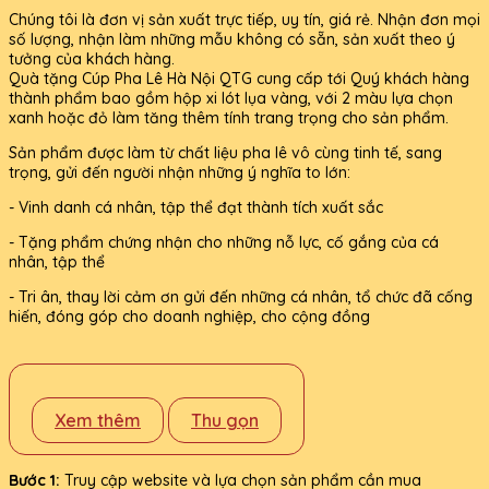
Chúng tôi là đơn vị sản xuất trực tiếp, uy tín, giá rẻ. Nhận đơn mọi
số lượng, nhận làm những mẫu không có sẵn, sản xuất theo ý
tưởng của khách hàng.
Quà tặng Cúp Pha Lê Hà Nội QTG cung cấp tới Quý khách hàng
thành phẩm bao gồm hộp xi lót lụa vàng, với 2 màu lựa chọn
xanh hoặc đỏ làm tăng thêm tính trang trọng cho sản phẩm.
Sản phẩm được làm từ chất liệu pha lê vô cùng tinh tế, sang
trọng, gửi đến người nhận những ý nghĩa to lớn:
- Vinh danh cá nhân, tập thể đạt thành tích xuất sắc
- Tặng phẩm chứng nhận cho những nỗ lực, cố gắng của cá
nhân, tập thể
- Tri ân, thay lời cảm ơn gửi đến những cá nhân, tổ chức đã cống
hiến, đóng góp cho doanh nghiệp, cho cộng đồng
Xem thêm
Thu gọn
Bước 1:
Truy cập website và lựa chọn sản phẩm cần mua