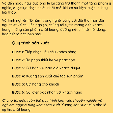
Và đến ngày nay, cúp pha lê lại càng trở thành một tặng phẩm ý
nghĩa, được lựa chọn nhiều nhất mỗi khi có sự kiện, cuộc thi hay
hội thảo.
Với kinh nghiệm 15 năm trong nghề, cùng với đội thợ mài, đội
ngũ thiết kế chuyên nghiệp, chúng tôi tự tin mang đến khách
hàng những sản phẩm chất lượng, đường nét tinh tế, nội dung,
họa tiết rõ nét, bền màu.
Quy trình sản xuất
Bước 1:
Tiếp nhận yêu cầu khách hàng
Bước 2:
Bộ phận thiết kế vẽ phác họa
Bước 3:
Gửi bản vẽ, báo giá khách duyệt
Bước 4:
Xưởng sản xuất chế tác sản phẩm
Bước 5:
Gửi hàng cho khách
Bước 6:
Gọi điện xác nhận với khách hàng
Chúng tôi luôn tuân thủ quy trình làm việc chuyên nghiệp và
nghiêm ngặt ở từng khâu sản xuất.
Xưởng sản xuất cúp pha lê
uy tín, chất lượng