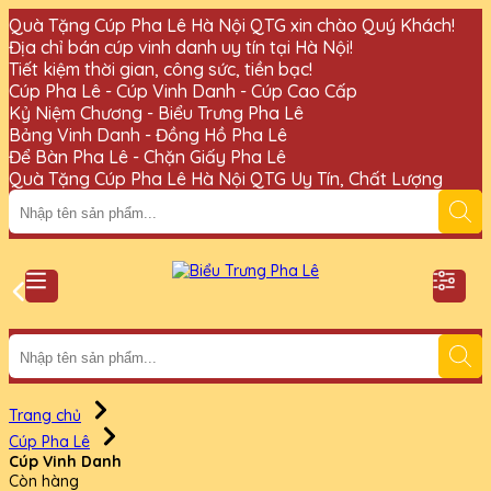
Quà Tặng Cúp Pha Lê Hà Nội QTG xin chào Quý Khách!
Địa chỉ bán cúp vinh danh uy tín tại Hà Nội!
Tiết kiệm thời gian, công sức, tiền bạc!
Cúp Pha Lê - Cúp Vinh Danh - Cúp Cao Cấp
Kỷ Niệm Chương - Biểu Trưng Pha Lê
Bảng Vinh Danh - Đồng Hồ Pha Lê
Để Bàn Pha Lê - Chặn Giấy Pha Lê
Quà Tặng Cúp Pha Lê Hà Nội QTG Uy Tín, Chất Lượng
Trang chủ
Cúp Pha Lê
Cúp Vinh Danh
Còn hàng