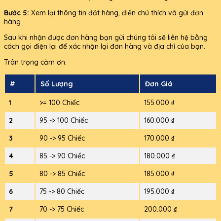
Bước 5:
Xem lại thông tin đặt hàng, điền chú thích và gửi đơn
hàng
Sau khi nhận được đơn hàng bạn gửi chúng tôi sẽ liên hệ bằng
cách gọi điện lại để xác nhận lại đơn hàng và địa chỉ của bạn.
Trân trọng cảm ơn.
#
Số Lượng
Đơn Giá
1
>= 100 Chiếc
155.000 ₫
2
95 -> 100 Chiếc
160.000 ₫
3
90 -> 95 Chiếc
170.000 ₫
4
85 -> 90 Chiếc
180.000 ₫
5
80 -> 85 Chiếc
185.000 ₫
6
75 -> 80 Chiếc
195.000 ₫
7
70 -> 75 Chiếc
200.000 ₫