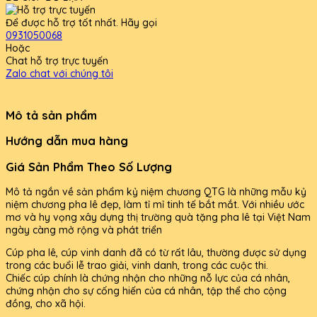
Để được hỗ trợ tốt nhất. Hãy gọi
0931050068
Hoặc
Chat hỗ trợ trực tuyến
Zalo chat với chúng tôi
Mô tả sản phẩm
Hướng dẫn mua hàng
Giá Sản Phẩm Theo Số Lượng
Mô tả ngắn về sản phẩm kỷ niệm chương QTG là những mẫu kỷ
niệm chương pha lê đẹp, làm tỉ mỉ tinh tế bắt mắt. Với nhiều ước
mơ và hy vọng xây dựng thị trường quà tặng pha lê tại Việt Nam
ngày càng mở rộng và phát triển
Cúp pha lê, cúp vinh danh đã có từ rất lâu, thường được sử dụng
trong các buổi lễ trao giải, vinh danh, trong các cuộc thi.
Chiếc cúp chính là chứng nhận cho những nỗ lực của cá nhân,
chứng nhận cho sự cống hiến của cá nhân, tập thể cho cộng
đồng, cho xã hội.