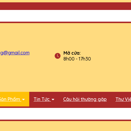
tg@gmail.com
Mở cửa:
8h00 - 17h30
Sản Phẩm
Tin Tức
Câu hỏi thường gặp
Thư Vi