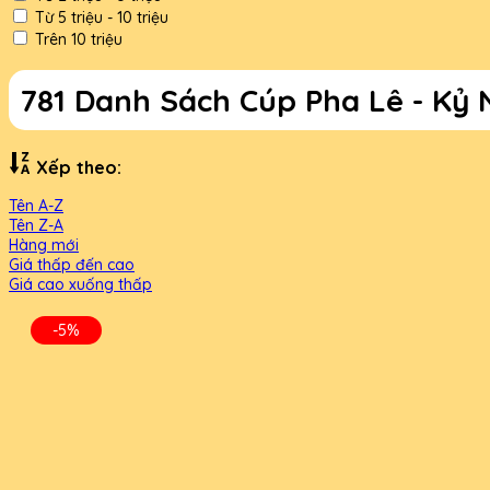
Từ 5 triệu - 10 triệu
Trên 10 triệu
781 Danh Sách Cúp Pha Lê - Kỷ
Xếp theo:
Tên A-Z
Tên Z-A
Hàng mới
Giá thấp đến cao
Giá cao xuống thấp
-5%