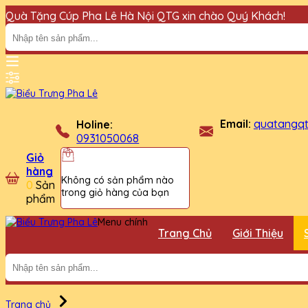
Quà Tặng Cúp Pha Lê Hà Nội QTG xin chào Quý Khách!
Email:
quatangq
Holine:
0931050068
Giỏ
hàng
Không có sản phẩm nào
0
Sản
trong giỏ hàng của bạn
phẩm
Menu chính
Trang Chủ
Giới Thiệu
Trang chủ