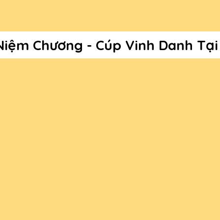
 Niệm Chương - Cúp Vinh Danh Tại