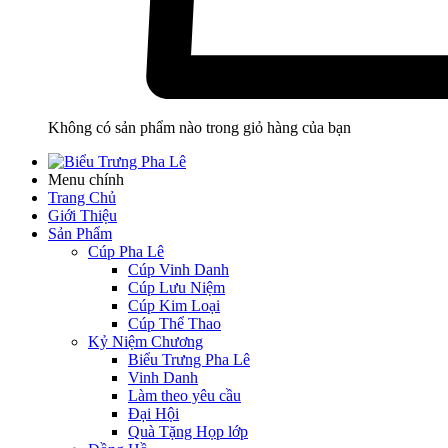
Không có sản phẩm nào trong giỏ hàng của bạn
Menu chính
Trang Chủ
Giới Thiệu
Sản Phẩm
Cúp Pha Lê
Cúp Vinh Danh
Cúp Lưu Niệm
Cúp Kim Loại
Cúp Thể Thao
Kỷ Niệm Chương
Biểu Trưng Pha Lê
Vinh Danh
Làm theo yêu cầu
Đại Hội
Quà Tặng Họp lớp