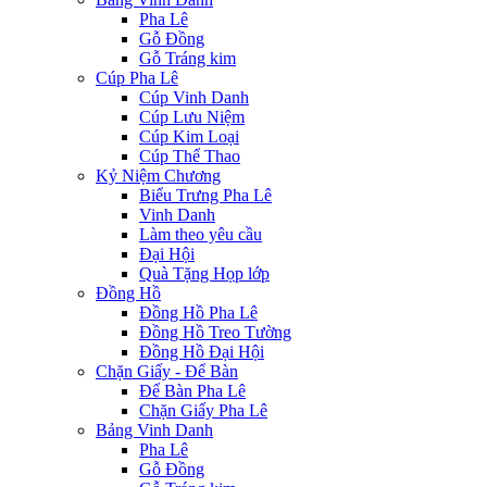
Pha Lê
Gỗ Đồng
Gỗ Tráng kim
Cúp Pha Lê
Cúp Vinh Danh
Cúp Lưu Niệm
Cúp Kim Loại
Cúp Thể Thao
Kỷ Niệm Chương
Biểu Trưng Pha Lê
Vinh Danh
Làm theo yêu cầu
Đại Hội
Quà Tặng Họp lớp
Đồng Hồ
Đồng Hồ Pha Lê
Đồng Hồ Treo Tường
Đồng Hồ Đại Hội
Chặn Giấy - Để Bàn
Để Bàn Pha Lê
Chặn Giấy Pha Lê
Bảng Vinh Danh
Pha Lê
Gỗ Đồng