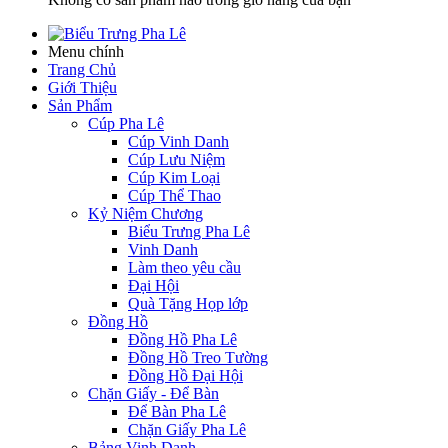
Menu chính
Trang Chủ
Giới Thiệu
Sản Phẩm
Cúp Pha Lê
Cúp Vinh Danh
Cúp Lưu Niệm
Cúp Kim Loại
Cúp Thể Thao
Kỷ Niệm Chương
Biểu Trưng Pha Lê
Vinh Danh
Làm theo yêu cầu
Đại Hội
Quà Tặng Họp lớp
Đồng Hồ
Đồng Hồ Pha Lê
Đồng Hồ Treo Tường
Đồng Hồ Đại Hội
Chặn Giấy - Để Bàn
Để Bàn Pha Lê
Chặn Giấy Pha Lê
Bảng Vinh Danh