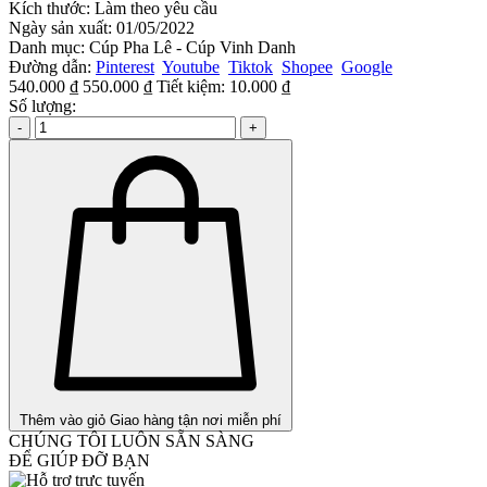
Kích thước:
Làm theo yêu cầu
Ngày sản xuất:
01/05/2022
Danh mục:
Cúp Pha Lê - Cúp Vinh Danh
Đường dẫn:
Pinterest
Youtube
Tiktok
Shopee
Google
540.000 ₫
550.000 ₫
Tiết kiệm:
10.000 ₫
Số lượng:
-
+
Thêm vào giỏ
Giao hàng tận nơi miễn phí
CHÚNG TÔI LUÔN SẴN SÀNG
ĐỂ GIÚP ĐỠ BẠN