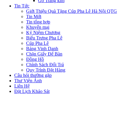
Gỗ Tráng kim
Tin Tức
Giới Thiệu Quà Tặng Cúp Pha Lê Hà Nội QTG
Tin Mới
Tin tổng hợp
Khuyến mại
Kỷ Niệm Chương
Biểu Trưng Pha Lê
Cúp Pha Lê
Bảng Vinh Danh
Chặn Giấy Để Bàn
Đồng Hồ
Chính Sách Đổi Trả
Quy Trình Đặt Hàng
Câu hỏi thường gặp
Thư Viện Ảnh
Liên Hệ
Đặt Lịch Khảo Sát