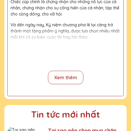
Chiếc cúp chính là chứng nhận cho những nỗ lực của cá
nhân, chứng nhận cho sự cống hiến của cá nhân, tập thể
cho cộng đồng, cho xã hội.
Và đến ngày nay, Kỷ niệm chương pha lê lại càng trở
thành một tặng phẩm ý nghĩa, được lựa chọn nhiều nhất
mỗi khi có sự kiện, cuộc thi hay hội thảo.
Với kinh nghiệm 15 năm trong nghề, cùng với đội thợ
mài, đội ngũ thiết kế chuyên nghiệp, chúng tôi tự tin
mang đến khách hàng những sản phẩm chất lượng,
đường nét tinh tế, nội dung, họa tiết rõ nét, bền màu.
Xem thêm
Quy trình sản xuất
Bước 1:
Tiếp nhận yêu cầu khách hàng
Bước 2:
Bộ phận thiết kế vẽ phác họa
Tin tức mới nhất
Bước 3:
Gửi bản vẽ, báo giá khách duyệt
Bước 4:
Xưởng sản xuất chế tác sản phẩm
Tại sao nên chọn mua chặn