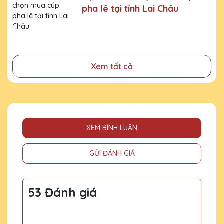
pha lê tại tỉnh Lai Châu
- Tri ân, thay lời cảm ơn gửi đến những cá nhân, tổ chức
đã cống hiến, đóng góp cho doanh nghiệp, cho cộng
đồng
Xem tất cả
XEM BÌNH LUẬN
GỬI ĐÁNH GIÁ
53 Đánh giá