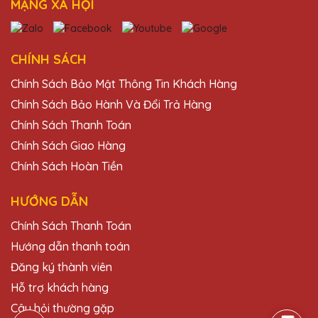
MẠNG XÃ HỘI
Dịch vụ khách hàng của Quà Tặng Pha Lê
QTG rất nhiệt tình và chuyên nghiệp. Sẽ
tiếp tục ủng hộ!
CHÍNH SÁCH
Chính Sách Bảo Mật Thông Tin Khách Hàng
Chính Sách Bảo Hành Và Đổi Trả Hàng
Ngô Thị Mai
25/11/2025
Chính Sách Thanh Toán
Chính Sách Giao Hàng
Kỷ niệm chương pha lê từ Quà Tặng Pha Lê
Chính Sách Hoàn Tiền
QTG luôn làm tôi hài lòng. Sản phẩm chất
lượng cao và dịch vụ chuyên nghiệp.
HƯỚNG DẪN
Chính Sách Thanh Toán
Bùi Văn Thịnh
Hướng dẫn thanh toán
25/11/2025
Đăng ký thành viên
Sản phẩm của Quà Tặng Pha Lê QTG
Hỗ trợ khách hàng
không chỉ đẹp mà còn mang lại giá trị tinh
thần lớn cho người nhận.
Câu hỏi thường gặp