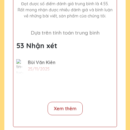
Đạt được số điểm đánh giá trung bình là 4.55.
Rất mong nhận được nhiều đánh giá và bình luận
về những bài viết, sản phẩm của chúng tôi.
Dựa trên tính toán trung bình
53 Nhận xét
Bùi Văn Kiên
25/11/2025
Mình đã đặt một số lượng lớn cúp pha lê
cho sự kiện cuối năm của công ty và tất cả
đều rất đẹp và chất lượng. Cảm ơn Quà
Tặng Pha Lê QTG!
Xem thêm
Dương Văn Thành
25/11/2025