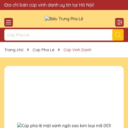
Quà Tặng Cúp Pha Lê Hà Nội QTG xin chào Quý Khách!
Địa chỉ bán cúp vinh danh uy tín tại Hà Nội!
Trang chủ
Cúp Pha Lê
Cúp Vinh Danh