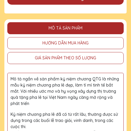
MÔ TẢ SẢN PHẨM
HƯỚNG DẪN MUA HÀNG
GIÁ SẢN PHẨM THEO SỐ LƯỢNG
Mô tả ngắn về sản phẩm kỷ niệm chương QTG là những
mẫu kỷ niệm chương pha lê đẹp, làm tỉ mỉ tinh tế bắt
mắt. Với nhiều ước mơ và hy vọng xây dựng thị trường
quà tặng pha lê tại Việt Nam ngày càng mở rộng và
phát triển
Kỷ niệm chương pha lê đã có từ rất lâu, thường được sử
dụng trong các buổi lễ trao giải, vinh danh, trong các
cuộc thi.