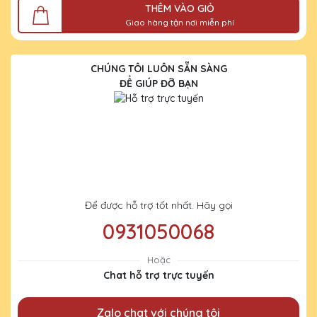
THÊM VÀO GIỎ
Giao hàng tận nơi miễn phí
CHÚNG TÔI LUÔN SẴN SÀNG
ĐỂ GIÚP ĐỠ BẠN
Để được hỗ trợ tốt nhất. Hãy gọi
0931050068
Hoặc
Chat hỗ trợ trực tuyến
Zalo chat với chúng tôi