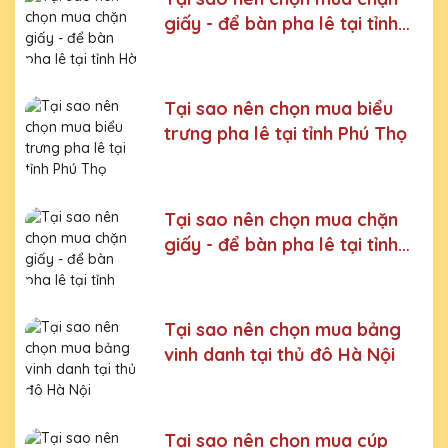
Bước 5:
Gửi hàng cho khách
giấy - để bàn pha lê tại tỉnh
Hà Giang
Bước 6:
Gọi điện xác nhận với khách hàng
Chúng tôi luôn tuân thủ quy trình làm việc chuyên nghiệp
và nghiêm ngặt ở từng khâu sản xuất.
Xưởng sản xuất
Tại sao nên chọn mua biểu
Kỷ niệm chương pha lê uy tín, chất lượng số một thị
trưng pha lê tại tỉnh Phú Thọ
trường Miền Bắc
Chúng tôi là đơn vị sản xuất trực tiếp, uy tín, giá rẻ. Nhận
đơn mọi số lượng, nhận làm những mẫu không có sẵn,
Tại sao nên chọn mua chặn
sản xuất theo ý tưởng của khách hàng.
giấy - để bàn pha lê tại tỉnh
Quà tặng Cúp Pha Lê Hà Nội QTG cung cấp tới Quý
Thanh Hoá
khách hàng thành phẩm bao gồm hộp xi lót lụa vàng,
với 2 màu lựa chọn xanh hoặc đỏ làm tăng thêm tính
trang trọng cho sản phẩm.
Tại sao nên chọn mua bảng
Sản phẩm được làm từ chất liệu pha lê vô cùng tinh tế,
vinh danh tại thủ đô Hà Nội
sang trọng, gửi đến người nhận những ý nghĩa to lớn:
- Vinh danh cá nhân, tập thể đạt thành tích xuất sắc
- Tặng phẩm chứng nhận cho những nỗ lực, cố gắng của
Tại sao nên chọn mua cúp
cá nhân, tập thể