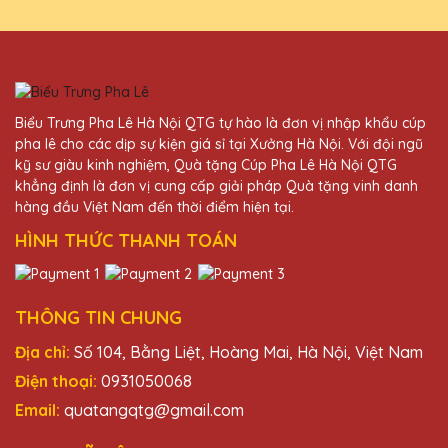
Nguyễn Văn An
25/11/2025
Biểu Trưng Pha Lê Hà Nội QTG tự hào là đơn vị nhập khẩu cúp
Kỷ niệm chương pha lê từ Quà Tặng Pha Lê
pha lê cho các dịp sự kiện giá sỉ tại Xưởng Hà Nội. Với đội ngũ
QTG luôn làm tôi hài lòng. Thiết kế độc
kỹ sư giàu kinh nghiệm, Quà tặng Cúp Pha Lê Hà Nội QTG
đáo và chất lượng cao.
khẳng định là đơn vị cung cấp giải pháp Quà tặng vinh danh
hàng đầu Việt Nam đến thời điểm hiện tại.
HÌNH THỨC THANH TOÁN
Trần Văn Hiếu
25/11/2025
Đã nhận được kỷ niệm chương và rất ấn
THÔNG TIN CHUNG
tượng với thiết kế và chất lượng. Cảm ơn
Địa chỉ:
Số 104, Bằng Liệt, Hoàng Mai, Hà Nội, Việt Nam
Quà Tặng Pha Lê QTG!
Điện thoại:
0931050068
Email:
quatangqtg@gmail.com
Trần Văn Toàn
25/11/2025