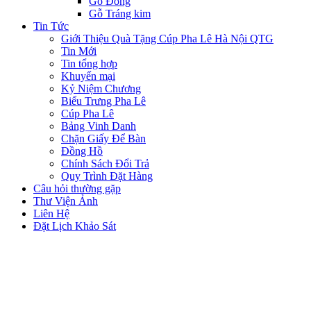
Gỗ Đồng
Gỗ Tráng kim
Tin Tức
Giới Thiệu Quà Tặng Cúp Pha Lê Hà Nội QTG
Tin Mới
Tin tổng hợp
Khuyến mại
Kỷ Niệm Chương
Biểu Trưng Pha Lê
Cúp Pha Lê
Bảng Vinh Danh
Chặn Giấy Để Bàn
Đồng Hồ
Chính Sách Đổi Trả
Quy Trình Đặt Hàng
Câu hỏi thường gặp
Thư Viện Ảnh
Liên Hệ
Đặt Lịch Khảo Sát