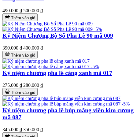
490.000 ₫
500.000 ₫
Thêm vào giỏ
-5%
Kỷ Niệm Chương Bộ Số Pha Lê 90 mã 009
390.000 ₫
400.000 ₫
Thêm vào giỏ
-5%
Kỷ niệm chương pha lê càng xanh mã 017
275.000 ₫
280.000 ₫
Thêm vào giỏ
-5%
Kỷ niệm chương pha lê búp măng viền kim cương
mã 087
345.000 ₫
350.000 ₫
Thêm vào giỏ