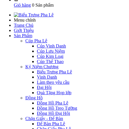
Giỏ hàng
0
Sản phẩm
Menu chính
Trang Chủ
Giới Thiệu
Sản Phẩm
Cúp Pha Lê
Cúp Vinh Danh
Cúp Lưu Niệm
Cúp Kim Loại
Cúp Thể Thao
Kỷ Niệm Chương
Biểu Trưng Pha Lê
Vinh Danh
Làm theo yêu cầu
Đại Hội
Quà Tặng Họp lớp
Đồng Hồ
Đồng Hồ Pha Lê
Đồng Hồ Treo Tường
Đồng Hồ Đại Hội
Chặn Giấy - Để Bàn
Để Bàn Pha Lê
Chặn Giấy Pha Lê