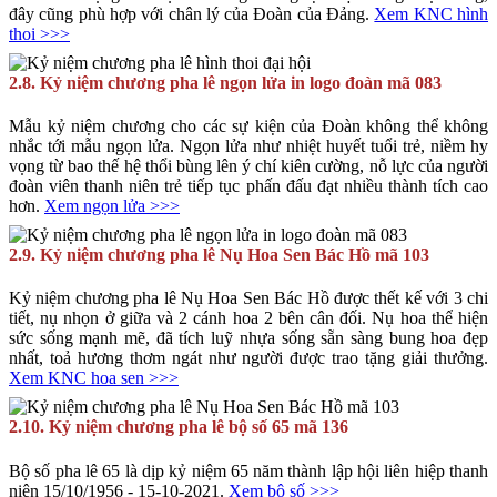
đây cũng phù hợp với chân lý của Đoàn của Đảng.
Xem KNC hình
thoi >>>
2.8. Kỷ niệm chương pha lê ngọn lửa in logo đoàn mã 083
Mẫu kỷ niệm chương cho các sự kiện của Đoàn không thể không
nhắc tới mẫu ngọn lửa. Ngọn lửa như nhiệt huyết tuổi trẻ, niềm hy
vọng từ bao thế hệ thổi bùng lên ý chí kiên cường, nỗ lực của người
đoàn viên thanh niên trẻ tiếp tục phấn đấu đạt nhiều thành tích cao
hơn.
Xem ngọn lửa >>>
2.9. Kỷ niệm chương pha lê Nụ Hoa Sen Bác Hồ mã 103
Kỷ niệm chương pha lê Nụ Hoa Sen Bác Hồ được thết kế với 3 chi
tiết, nụ nhọn ở giữa và 2 cánh hoa 2 bên cân đối. Nụ hoa thể hiện
sức sống mạnh mẽ, đã tích luỹ nhựa sống sẵn sàng bung hoa đẹp
nhất, toả hương thơm ngát như người được trao tặng giải thưởng.
Xem KNC hoa sen >>>
2.10. Kỷ niệm chương pha lê bộ số 65 mã 136
Bộ số pha lê 65 là dịp kỷ niệm 65 năm thành lập hội liên hiệp thanh
niên 15/10/1956 - 15-10-2021.
Xem bộ số >>>