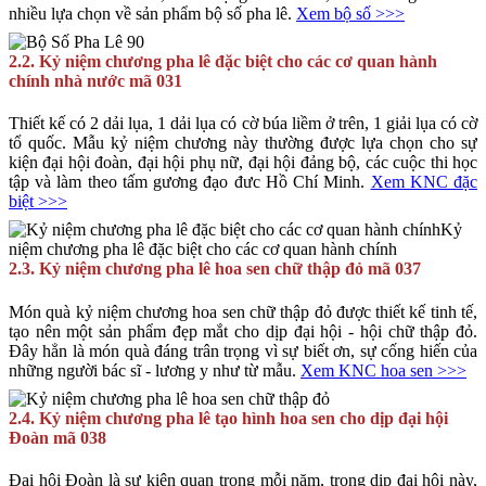
nhiều lựa chọn về sản phẩm bộ số pha lê.
Xem bộ số >>>
2.2. Kỷ niệm chương pha lê đặc biệt cho các cơ quan hành
chính nhà nước mã 031
Thiết kế có 2 dải lụa, 1 dải lụa có cờ búa liềm ở trên, 1 giải lụa có cờ
tổ quốc. Mẫu kỷ niệm chương này thường được lựa chọn cho sự
kiện đại hội đoàn, đại hội phụ nữ, đại hội đảng bộ, các cuộc thi học
tập và làm theo tấm gương đạo đưc Hồ Chí Minh.
Xem KNC đặc
biệt >>>
2.3. Kỷ niệm chương pha lê hoa sen chữ thập đỏ mã 037
Món quà kỷ niệm chương hoa sen chữ thập đỏ được thiết kế tinh tế,
tạo nên một sản phẩm đẹp mắt cho dịp đại hội - hội chữ thập đỏ.
Đây hẳn là món quà đáng trân trọng vì sự biết ơn, sự cống hiến của
những người bác sĩ - lương y như từ mẫu.
Xem KNC hoa sen >>>
2.4. Kỷ niệm chương pha lê tạo hình hoa sen cho dịp đại hội
Đoàn mã 038
Đại hội Đoàn là sự kiện quan trọng mỗi năm, trong dịp đại hội này,