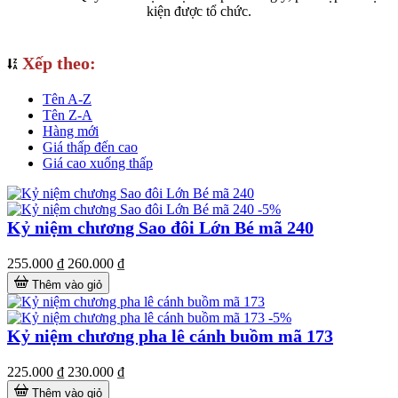
kiện được tổ chức.
Xếp theo:
Tên A-Z
Tên Z-A
Hàng mới
Giá thấp đến cao
Giá cao xuống thấp
-5%
Kỷ niệm chương Sao đôi Lớn Bé mã 240
255.000 ₫
260.000 ₫
Thêm vào giỏ
-5%
Kỷ niệm chương pha lê cánh buồm mã 173
225.000 ₫
230.000 ₫
Thêm vào giỏ