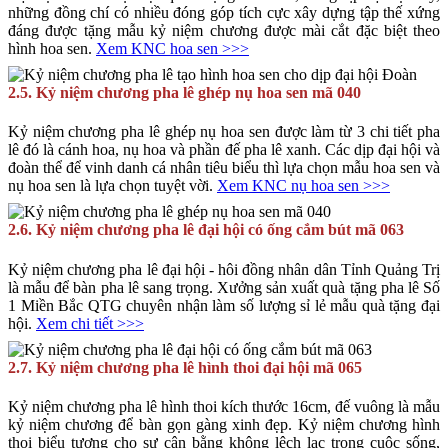
những đồng chí có nhiều đóng góp tích cực xây dựng tập thế xứng
đáng được tặng mẫu kỷ niệm chương được mài cắt đặc biệt theo
hình hoa sen.
Xem KNC hoa sen >>>
2.5. Kỷ niệm chương pha lê ghép nụ hoa sen mã 040
Kỷ niệm chương pha lê ghép nụ hoa sen được làm từ 3 chi tiết pha
lê đó là cánh hoa, nụ hoa và phần đế pha lê xanh. Các dịp đại hội và
đoàn thể để vinh danh cá nhân tiêu biểu thì lựa chọn mẫu hoa sen và
nụ hoa sen là lựa chọn tuyệt vời.
Xem KNC nụ hoa sen >>>
2.6. Kỷ niệm chương pha lê đại hội có ống cắm bút mã 063
Kỷ niệm chương pha lê đại hội - hôi đồng nhân dân Tỉnh Quảng Trị
là mẫu để bàn pha lê sang trọng. Xưởng sản xuất quà tặng pha lê Số
1 Miền Bắc QTG chuyên nhận làm số lượng sỉ lẻ mẫu quà tặng đại
hội.
Xem chi tiết >>>
2.7. Kỷ niệm chương pha lê hình thoi đại hội mã 065
Kỷ niệm chương pha lê hình thoi kích thước 16cm, đế vuông là mẫu
kỷ niệm chương để bàn gọn gàng xinh đẹp. Kỷ niệm chương hình
thoi biểu tượng cho sự cân bằng không lệch lạc trong cuộc sống,