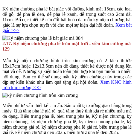
Kỷ niệm chương pha lê bát giác với đường kính mặt 15cm, các loại
đế gỗ, đế pha lê đen, đế pha lê xanh, đế trong suốt cao 2cm dài
11cm. Bố cục thiết kế cân đối hài hoà của mẫu kỷ niệm chương bát
giác là sự lựa chọn tuyệt vời cho mọi sự kiện đại hội đoàn.
Xem bát
giác >>>
2.17. Kỷ niệm chương pha lê tròn mặt trời - viền kim cương mã
129
Mẫu kỷ niệm chương hình tròn kim cương có 2 kích thước
15x17cm hoặc 12x13,5cm nên dễ dàng thiết kế được nội dung lên
mặt và đế. Những sự kiện hoàn toàn phù hợp khi bạn muốn in nhiều
nội dung. Bạn có thể sử dụng mẫu kỷ niệm chương này trong các
dịp sự kiện khác như làm quà tặng đại hội đoàn.
Xem KNC hình
tròn kim cương >>>
Miễn phí tư vấn thiết kế - in ấn. Sản xuất tại xưởng giao hàng trong
ngày. Quà tặng pha lê giá rẻ, quà tặng thuỷ tinh giá rẻ nhiều mẫu mã
đa dạng. Biểu trưng pha lê, bieu trung pha le, Kỷ niệm chương, ky
niem chuong, kỷ niệm chương pha lê, ky niem chuong pha le, kỷ
niệm chương giá rẻ, kỷ niệm chương pha lê giá rẻ, biểu trưng pha lê
giá rẻ, kỷ niệm chương đẹp 2025, biểu trưng pha lê đẹp 2025.