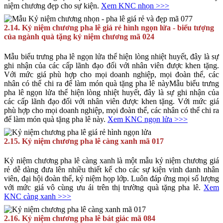
niệm chương đẹp cho sự kiện.
Xem KNC nhọn >>>
2.14. Kỷ niệm chương pha lê giá rẻ hình ngọn lửa - biểu tượng
của ngành quà tặng kỷ niệm chương mã 024
Mẫu biểu trưng pha lê ngọn lửa thể hiện lòng nhiệt huyết, đây là sự
ghi nhận của các cấp lãnh đạo đối với nhân viên được khen tặng.
Với mức giá phù hợp cho mọi doanh nghiệp, mọi đoàn thể, các
nhân có thể chi ra để làm món quà tặng pha lê nàyMẫu biểu trưng
pha lê ngọn lửa thể hiện lòng nhiệt huyết, đây là sự ghi nhận của
các cấp lãnh đạo đối với nhân viên được khen tặng. Với mức giá
phù hợp cho mọi doanh nghiệp, mọi đoàn thể, các nhân có thể chi ra
để làm món quà tặng pha lê này.
Xem KNC ngọn lửa >>>
2.15. Kỷ niệm chương pha lê càng xanh mã 017
Kỷ niệm chương pha lê càng xanh là một mẫu kỷ niệm chương giá
rẻ dễ dàng đưa lên nhiều thiết kế cho các sự kiện vinh danh nhân
viên, đại hội đoàn thể, kỷ niệm họp lớp. Luôn đáp ứng mọi số lượng
với mức giá vô cùng ưu ái trên thị trường quà tặng pha lê.
Xem
KNC càng xanh >>>
2.16. Kỷ niệm chương pha lê bát giác mã 084