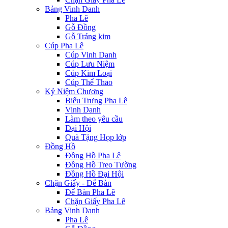
Bảng Vinh Danh
Pha Lê
Gỗ Đồng
Gỗ Tráng kim
Cúp Pha Lê
Cúp Vinh Danh
Cúp Lưu Niệm
Cúp Kim Loại
Cúp Thể Thao
Kỷ Niệm Chương
Biểu Trưng Pha Lê
Vinh Danh
Làm theo yêu cầu
Đại Hội
Quà Tặng Họp lớp
Đồng Hồ
Đồng Hồ Pha Lê
Đồng Hồ Treo Tường
Đồng Hồ Đại Hội
Chặn Giấy - Để Bàn
Để Bàn Pha Lê
Chặn Giấy Pha Lê
Bảng Vinh Danh
Pha Lê