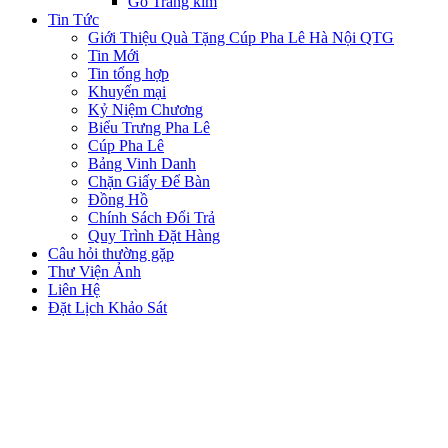
Gỗ Tráng kim
Tin Tức
Giới Thiệu Quà Tặng Cúp Pha Lê Hà Nội QTG
Tin Mới
Tin tổng hợp
Khuyến mại
Kỷ Niệm Chương
Biểu Trưng Pha Lê
Cúp Pha Lê
Bảng Vinh Danh
Chặn Giấy Để Bàn
Đồng Hồ
Chính Sách Đổi Trả
Quy Trình Đặt Hàng
Câu hỏi thường gặp
Thư Viện Ảnh
Liên Hệ
Đặt Lịch Khảo Sát