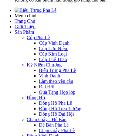
Menu chính
Trang Chủ
Giới Thiệu
Sản Phẩm
Cúp Pha Lê
Cúp Vinh Danh
Cúp Lưu Niệm
Cúp Kim Loại
Cúp Thể Thao
Kỷ Niệm Chương
Biểu Trưng Pha Lê
Vinh Danh
Làm theo yêu cầu
Đại Hội
Quà Tặng Họp lớp
Đồng Hồ
Đồng Hồ Pha Lê
Đồng Hồ Treo Tường
Đồng Hồ Đại Hội
Chặn Giấy - Để Bàn
Để Bàn Pha Lê
Chặn Giấy Pha Lê
Bảng Vinh Danh