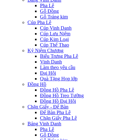
Pha Lê
Gỗ Đồng
Gỗ Tráng kim
Cúp Pha Lê
Cúp Vinh Danh
Cúp Lưu Niệm
Cúp Kim Loại
Cúp Thể Thao
Kỷ Niệm Chương
Biểu Trưng Pha Lê
Vinh Danh
Làm theo yêu cầu
Đại Hội
Quà Tặng Họp lớp
Đồng Hồ
Đồng Hồ Pha Lê
Đồng Hồ Treo Tường
Đồng Hồ Đại Hội
Chặn Giấy - Để Bàn
Để Bàn Pha Lê
Chặn Giấy Pha Lê
Bảng Vinh Danh
Pha Lê
Gỗ Đồng