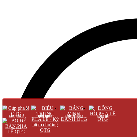
Cúp pha lê
Biểu trưng
Bảng gỗ đồng
Đồng hồ
Để bàn