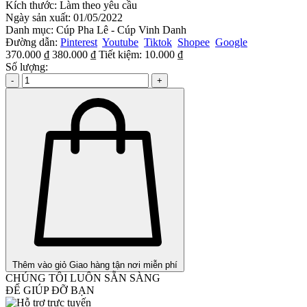
Kích thước:
Làm theo yêu cầu
Ngày sản xuất:
01/05/2022
Danh mục:
Cúp Pha Lê - Cúp Vinh Danh
Đường dẫn:
Pinterest
Youtube
Tiktok
Shopee
Google
370.000 ₫
380.000 ₫
Tiết kiệm:
10.000 ₫
Số lượng:
-
+
Thêm vào giỏ
Giao hàng tận nơi miễn phí
CHÚNG TÔI LUÔN SẴN SÀNG
ĐỂ GIÚP ĐỠ BẠN