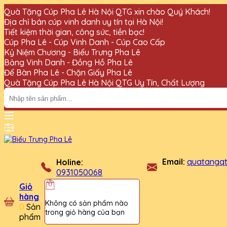
Quà Tặng Cúp Pha Lê Hà Nội QTG xin chào Quý Khách!
Địa chỉ bán cúp vinh danh uy tín tại Hà Nội!
Tiết kiệm thời gian, công sức, tiền bạc!
Cúp Pha Lê - Cúp Vinh Danh - Cúp Cao Cấp
Kỷ Niệm Chương - Biểu Trưng Pha Lê
Bảng Vinh Danh - Đồng Hồ Pha Lê
Để Bàn Pha Lê - Chặn Giấy Pha Lê
Quà Tặng Cúp Pha Lê Hà Nội QTG Uy Tín, Chất Lượng
Email:
quatangq
Holine:
0931050068
Giỏ
hàng
Không có sản phẩm nào
0
Sản
trong giỏ hàng của bạn
phẩm