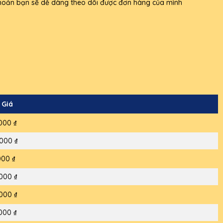
i khoản bạn sẽ dễ dàng theo dõi được đơn hàng của mình
 Giá
000 ₫
000 ₫
000 ₫
000 ₫
000 ₫
000 ₫