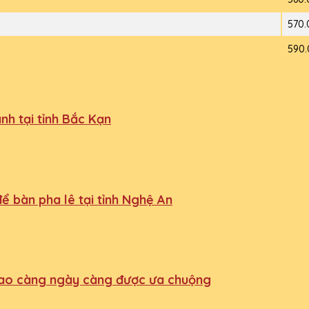
570.
590.
nh tại tỉnh Bắc Kạn
ể bàn pha lê tại tỉnh Nghệ An
 sao càng ngày càng được ưa chuộng