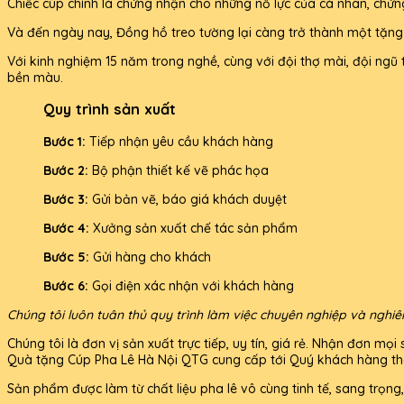
Chiếc cúp chính là chứng nhận cho những nỗ lực của cá nhân, chứn
Và đến ngày nay, Đồng hồ treo tường lại càng trở thành một tặng p
Với kinh nghiệm 15 năm trong nghề, cùng với đội thợ mài, đội ngũ 
bền màu.
Quy trình sản xuất
Bước 1:
Tiếp nhận yêu cầu khách hàng
Bước 2:
Bộ phận thiết kế vẽ phác họa
Bước 3:
Gửi bản vẽ, báo giá khách duyệt
Bước 4:
Xưởng sản xuất chế tác sản phẩm
Bước 5:
Gửi hàng cho khách
Bước 6:
Gọi điện xác nhận với khách hàng
Chúng tôi luôn tuân thủ quy trình làm việc chuyên nghiệp và nghi
Chúng tôi là đơn vị sản xuất trực tiếp, uy tín, giá rẻ. Nhận đơn 
Quà tặng Cúp Pha Lê Hà Nội QTG cung cấp tới Quý khách hàng thà
Sản phẩm được làm từ chất liệu pha lê vô cùng tinh tế, sang trọng