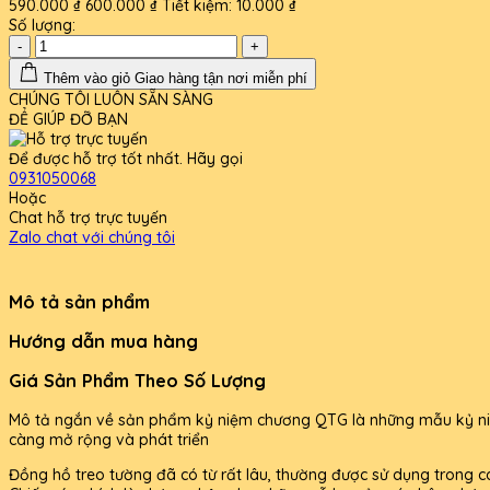
590.000 ₫
600.000 ₫
Tiết kiệm:
10.000 ₫
Số lượng:
-
+
Thêm vào giỏ
Giao hàng tận nơi miễn phí
CHÚNG TÔI LUÔN SẴN SÀNG
ĐỂ GIÚP ĐỠ BẠN
Để được hỗ trợ tốt nhất. Hãy gọi
0931050068
Hoặc
Chat hỗ trợ trực tuyến
Zalo chat với chúng tôi
Mô tả sản phẩm
Hướng dẫn mua hàng
Giá Sản Phẩm Theo Số Lượng
Mô tả ngắn về sản phẩm kỷ niệm chương QTG là những mẫu kỷ niệm 
càng mở rộng và phát triển
Đồng hồ treo tường đã có từ rất lâu, thường được sử dụng trong các 