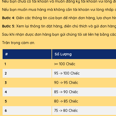
Nếu bạn chưa có tài khoản và muốn đăng ký tài khoản vui lòng đi
Nếu bạn muốn mua hàng mà không cần tài khoản vui lòng nhấp c
Bước 4:
Điền các thông tin của bạn để nhận đơn hàng, lựa chọn h
Bước 5:
Xem lại thông tin đặt hàng, điền chú thích và gửi đơn hàn
Sau khi nhận được đơn hàng bạn gửi chúng tôi sẽ liên hệ bằng cách
Trân trọng cảm ơn.
#
Số Lượng
1
>= 100 Chiếc
2
95 -> 100 Chiếc
3
90 -> 95 Chiếc
4
85 -> 90 Chiếc
5
80 -> 85 Chiếc
6
75 -> 80 Chiếc