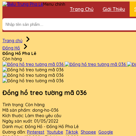
Menu chính
Trang Chủ
Giới Thiệu
Trang chủ
Đồng Hồ
Đồng Hồ Pha Lê
Còn hàng
Đồng hồ treo tường mã 036
Tình trạng:
Còn hàng
Mã sản phẩm:
dong-ho-036
Kích thước:
Làm theo yêu cầu
Ngày sản xuất:
01/05/2022
Danh mục:
Đồng Hồ - Đồng Hồ Pha Lê
Đường dẫn:
Pinterest
Youtube
Tiktok
Shopee
Google