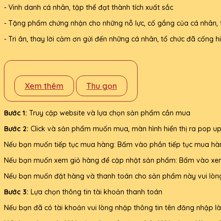
- Vinh danh cá nhân, tập thể đạt thành tích xuất sắc
- Tặng phẩm chứng nhận cho những nỗ lực, cố gắng của cá nhân, 
- Tri ân, thay lời cảm ơn gửi đến những cá nhân, tổ chức đã cống
Xem thêm
Thu gọn
Bước 1:
Truy cập website và lựa chọn sản phẩm cần mua
Bước 2:
Click và sản phẩm muốn mua, màn hình hiển thị ra pop up
Nếu bạn muốn tiếp tục mua hàng: Bấm vào phần tiếp tục mua hà
Nếu bạn muốn xem giỏ hàng để cập nhật sản phẩm: Bấm vào xe
Nếu bạn muốn đặt hàng và thanh toán cho sản phẩm này vui lòn
Bước 3:
Lựa chọn thông tin tài khoản thanh toán
Nếu bạn đã có tài khoản vui lòng nhập thông tin tên đăng nhập l