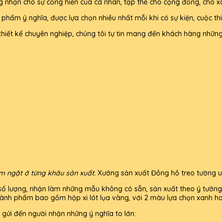
g nhận cho sự cống hiến của cá nhân, tập thể cho cộng đồng, cho xã
hẩm ý nghĩa, được lựa chọn nhiều nhất mỗi khi có sự kiện, cuộc thi
thiết kế chuyên nghiệp, chúng tôi tự tin mang đến khách hàng những 
êm ngặt ở từng khâu sản xuất.
Xưởng sản xuất Đồng hồ treo tường uy
mọi số lượng, nhận làm những mẫu không có sẵn, sản xuất theo ý tưởn
nh phẩm bao gồm hộp xi lót lụa vàng, với 2 màu lựa chọn xanh ho
, gửi đến người nhận những ý nghĩa to lớn: