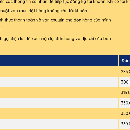
ền các thông tin cá nhân để tiếp tục đăng ký tài khoản. Khi có tà
huột vào mục đặt hàng không cần tài khoản
ình thức thanh toán và vận chuyển cho đơn hàng của mình
g
 gọi điện lại để xác nhận lại đơn hàng và địa chỉ của bạn.
Đơn
285.
300.
315.
330.
350.
360.