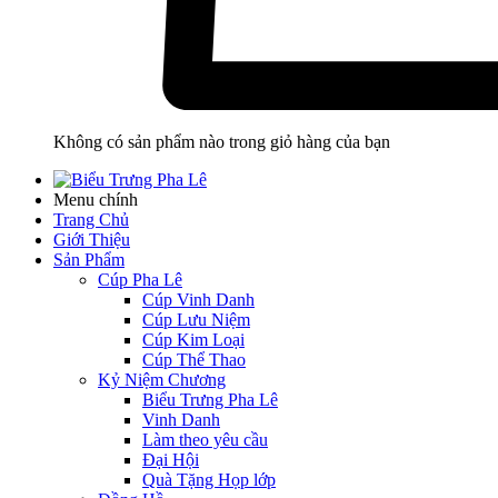
Không có sản phẩm nào trong giỏ hàng của bạn
Menu chính
Trang Chủ
Giới Thiệu
Sản Phẩm
Cúp Pha Lê
Cúp Vinh Danh
Cúp Lưu Niệm
Cúp Kim Loại
Cúp Thể Thao
Kỷ Niệm Chương
Biểu Trưng Pha Lê
Vinh Danh
Làm theo yêu cầu
Đại Hội
Quà Tặng Họp lớp