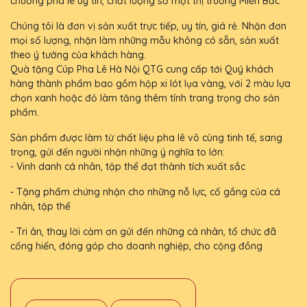
chương pha lê uy tín, chất lượng số một thị trường Miền Bắc
Chúng tôi là đơn vị sản xuất trực tiếp, uy tín, giá rẻ. Nhận đơn
mọi số lượng, nhận làm những mẫu không có sẵn, sản xuất
theo ý tưởng của khách hàng.
Quà tặng Cúp Pha Lê Hà Nội QTG cung cấp tới Quý khách
hàng thành phẩm bao gồm hộp xi lót lụa vàng, với 2 màu lựa
chọn xanh hoặc đỏ làm tăng thêm tính trang trọng cho sản
phẩm.
Sản phẩm được làm từ chất liệu pha lê vô cùng tinh tế, sang
trọng, gửi đến người nhận những ý nghĩa to lớn:
- Vinh danh cá nhân, tập thể đạt thành tích xuất sắc
- Tặng phẩm chứng nhận cho những nỗ lực, cố gắng của cá
nhân, tập thể
- Tri ân, thay lời cảm ơn gửi đến những cá nhân, tổ chức đã
cống hiến, đóng góp cho doanh nghiệp, cho cộng đồng