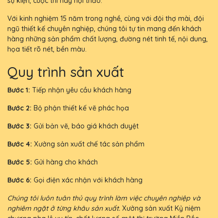
sự kiện, cuộc thi hay hội thảo.
Với kinh nghiệm 15 năm trong nghề, cùng với đội thợ mài, đội
ngũ thiết kế chuyên nghiệp, chúng tôi tự tin mang đến khách
hàng những sản phẩm chất lượng, đường nét tinh tế, nội dung,
họa tiết rõ nét, bền màu.
Quy trình sản xuất
Bước 1:
Tiếp nhận yêu cầu khách hàng
Bước 2:
Bộ phận thiết kế vẽ phác họa
Bước 3:
Gửi bản vẽ, báo giá khách duyệt
Bước 4:
Xưởng sản xuất chế tác sản phẩm
Bước 5:
Gửi hàng cho khách
Bước 6:
Gọi điện xác nhận với khách hàng
Chúng tôi luôn tuân thủ quy trình làm việc chuyên nghiệp và
nghiêm ngặt ở từng khâu sản xuất.
Xưởng sản xuất Kỷ niệm