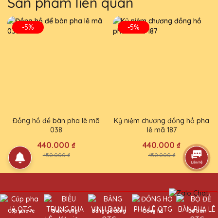
Sản phẩm liên quan
-5%
-5%
Đồng hồ để bàn pha lê mã
Kỷ niệm chương đồng hồ pha
038
lê mã 187
440.000 ₫
440.000 ₫
450.000 ₫
450.000 ₫
Cúp pha lê
Biểu trưng
Bảng gỗ đồng
Đồng hồ
Để bàn