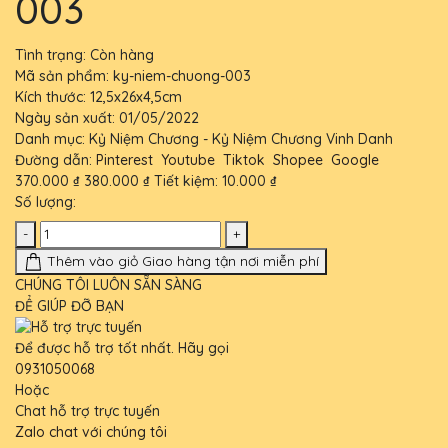
003
Tình trạng:
Còn hàng
Mã sản phẩm:
ky-niem-chuong-003
Kích thước:
12,5x26x4,5cm
Ngày sản xuất:
01/05/2022
Danh mục:
Kỷ Niệm Chương - Kỷ Niệm Chương Vinh Danh
Đường dẫn:
Pinterest
Youtube
Tiktok
Shopee
Google
370.000 ₫
380.000 ₫
Tiết kiệm:
10.000 ₫
Số lượng:
-
+
Thêm vào giỏ
Giao hàng tận nơi miễn phí
CHÚNG TÔI LUÔN SẴN SÀNG
ĐỂ GIÚP ĐỠ BẠN
Để được hỗ trợ tốt nhất. Hãy gọi
0931050068
Hoặc
Chat hỗ trợ trực tuyến
Zalo chat với chúng tôi