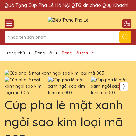
Quà Tặng Cúp Pha Lê Hà Nội QTG xin chào Quý Khách!
Đị
Trang chủ
Đồng Hồ
Đồng Hồ Pha Lê
Cúp pha lê mặt xanh
ngôi sao kim loại mã