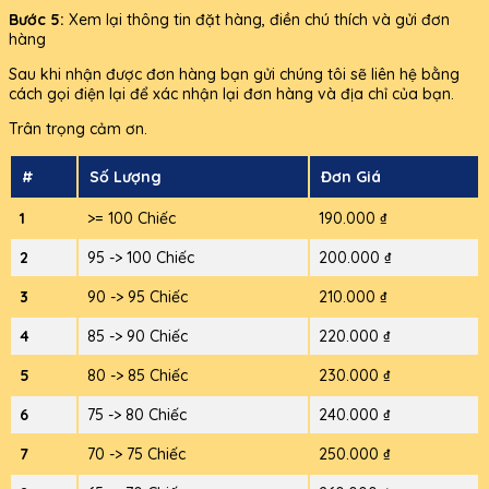
Bước 5:
Xem lại thông tin đặt hàng, điền chú thích và gửi đơn
hàng
Sau khi nhận được đơn hàng bạn gửi chúng tôi sẽ liên hệ bằng
cách gọi điện lại để xác nhận lại đơn hàng và địa chỉ của bạn.
Trân trọng cảm ơn.
#
Số Lượng
Đơn Giá
1
>= 100 Chiếc
190.000 ₫
2
95 -> 100 Chiếc
200.000 ₫
3
90 -> 95 Chiếc
210.000 ₫
4
85 -> 90 Chiếc
220.000 ₫
5
80 -> 85 Chiếc
230.000 ₫
6
75 -> 80 Chiếc
240.000 ₫
7
70 -> 75 Chiếc
250.000 ₫