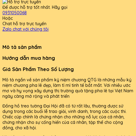
Để được hỗ trợ tốt nhất. Hãy gọi
0931050068
Hoặc
Chat hỗ trợ trực tuyến
Zalo chat với chúng tôi
Mô tả sản phẩm
Hướng dẫn mua hàng
Giá Sản Phẩm Theo Số Lượng
Mô tả ngắn về sản phẩm kỷ niệm chương QTG là những mẫu kỷ
niệm chương pha lê đẹp, làm tỉ mỉ tinh tế bắt mắt. Với nhiều ước
mơ và hy vọng xây dựng thị trường quà tặng pha lê tại Việt Nam
ngày càng mở rộng và phát triển
Đồng hồ treo tường Đại Hội đã có từ rất lâu, thường được sử
dụng trong các buổi lễ trao giải, vinh danh, trong các cuộc thi.
Chiếc cúp chính là chứng nhận cho những nỗ lực của cá nhân,
chứng nhận cho sự cống hiến của cá nhân, tập thể cho cộng
đồng, cho xã hội.