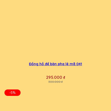
Đồng hồ để bàn pha lê mã 041
295.000 ₫
300.000 ₫
-5%