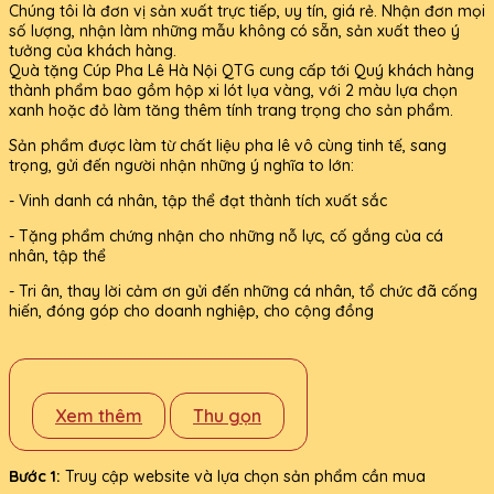
Chúng tôi là đơn vị sản xuất trực tiếp, uy tín, giá rẻ. Nhận đơn mọi
số lượng, nhận làm những mẫu không có sẵn, sản xuất theo ý
tưởng của khách hàng.
Quà tặng Cúp Pha Lê Hà Nội QTG cung cấp tới Quý khách hàng
thành phẩm bao gồm hộp xi lót lụa vàng, với 2 màu lựa chọn
xanh hoặc đỏ làm tăng thêm tính trang trọng cho sản phẩm.
Sản phẩm được làm từ chất liệu pha lê vô cùng tinh tế, sang
trọng, gửi đến người nhận những ý nghĩa to lớn:
- Vinh danh cá nhân, tập thể đạt thành tích xuất sắc
- Tặng phẩm chứng nhận cho những nỗ lực, cố gắng của cá
nhân, tập thể
- Tri ân, thay lời cảm ơn gửi đến những cá nhân, tổ chức đã cống
hiến, đóng góp cho doanh nghiệp, cho cộng đồng
Xem thêm
Thu gọn
Bước 1:
Truy cập website và lựa chọn sản phẩm cần mua