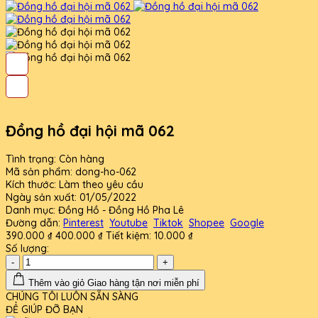
Đồng hồ đại hội mã 062
Tình trạng:
Còn hàng
Mã sản phẩm:
dong-ho-062
Kích thước:
Làm theo yêu cầu
Ngày sản xuất:
01/05/2022
Danh mục:
Đồng Hồ - Đồng Hồ Pha Lê
Đường dẫn:
Pinterest
Youtube
Tiktok
Shopee
Google
390.000 ₫
400.000 ₫
Tiết kiệm:
10.000 ₫
Số lượng:
-
+
Thêm vào giỏ
Giao hàng tận nơi miễn phí
CHÚNG TÔI LUÔN SẴN SÀNG
ĐỂ GIÚP ĐỠ BẠN