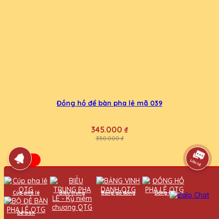
Đồng hồ để bàn pha lê mã 039
345.000 ₫
350.000 ₫
-5%
Cúp pha lê
Biểu trưng
Bảng gỗ đồng
Đồng hồ
Để bàn