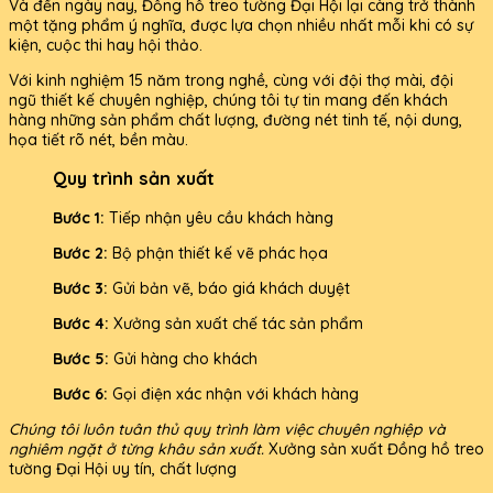
Và đến ngày nay, Đồng hồ treo tường Đại Hội lại càng trở thành
một tặng phẩm ý nghĩa, được lựa chọn nhiều nhất mỗi khi có sự
kiện, cuộc thi hay hội thảo.
Với kinh nghiệm 15 năm trong nghề, cùng với đội thợ mài, đội
ngũ thiết kế chuyên nghiệp, chúng tôi tự tin mang đến khách
hàng những sản phẩm chất lượng, đường nét tinh tế, nội dung,
họa tiết rõ nét, bền màu.
Quy trình sản xuất
Bước 1:
Tiếp nhận yêu cầu khách hàng
Bước 2:
Bộ phận thiết kế vẽ phác họa
Bước 3:
Gửi bản vẽ, báo giá khách duyệt
Bước 4:
Xưởng sản xuất chế tác sản phẩm
Bước 5:
Gửi hàng cho khách
Bước 6:
Gọi điện xác nhận với khách hàng
Chúng tôi luôn tuân thủ quy trình làm việc chuyên nghiệp và
nghiêm ngặt ở từng khâu sản xuất.
Xưởng sản xuất Đồng hồ treo
tường Đại Hội uy tín, chất lượng