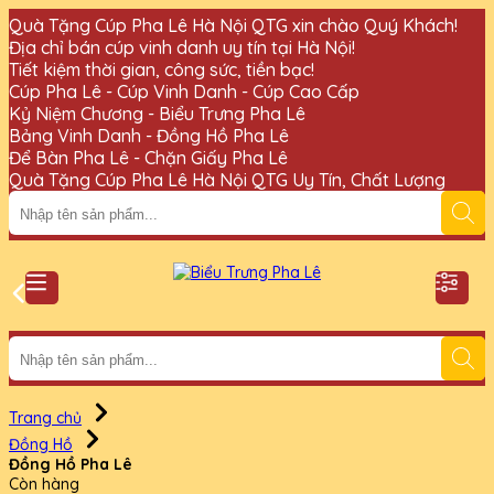
Quà Tặng Cúp Pha Lê Hà Nội QTG xin chào Quý Khách!
Địa chỉ bán cúp vinh danh uy tín tại Hà Nội!
Tiết kiệm thời gian, công sức, tiền bạc!
Cúp Pha Lê - Cúp Vinh Danh - Cúp Cao Cấp
Kỷ Niệm Chương - Biểu Trưng Pha Lê
Bảng Vinh Danh - Đồng Hồ Pha Lê
Để Bàn Pha Lê - Chặn Giấy Pha Lê
Quà Tặng Cúp Pha Lê Hà Nội QTG Uy Tín, Chất Lượng
Trang chủ
Đồng Hồ
Đồng Hồ Pha Lê
Còn hàng