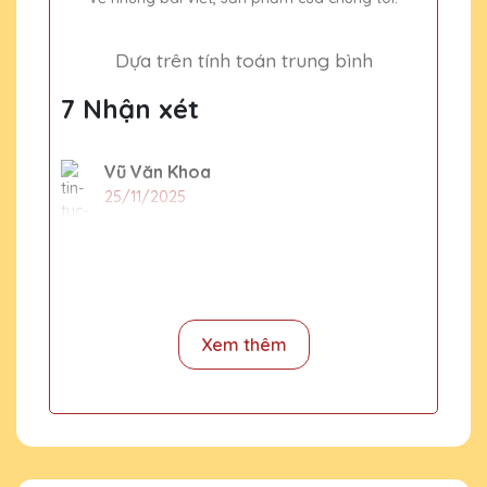
Dựa trên tính toán trung bình
7 Nhận xét
Vũ Văn Khoa
25/11/2025
Đã từng mua quà tặng pha lê tại nhiều nơi
nhưng Quà Tặng Pha Lê QTG vẫn là sự lựa
chọn số một của mình. Sản phẩm tinh xảo,
dịch vụ tuyệt vời!
Xem thêm
Bùi Văn Nam
25/11/2025
Cảm ơn Quà Tặng Pha Lê QTG đã mang
đến những sản phẩm cúp pha lê chất lượng