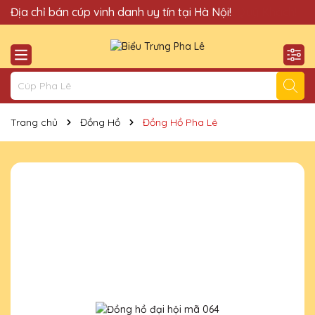
Quà Tặng Cúp Pha Lê Hà Nội QTG xin chào Quý Khách!
Địa chỉ bán cúp vinh danh uy tín tại Hà Nội!
Trang chủ
Đồng Hồ
Đồng Hồ Pha Lê