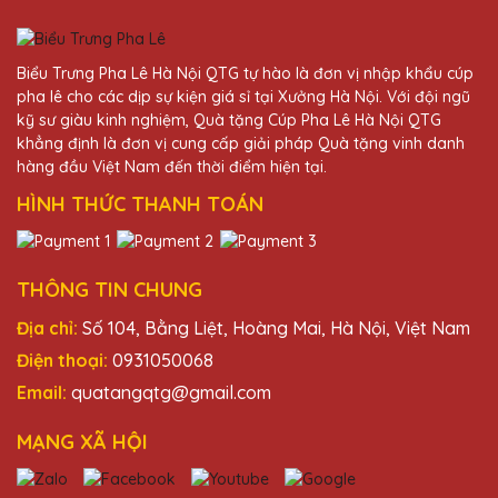
Bùi Văn Thiện
25/11/2025
Biểu Trưng Pha Lê Hà Nội QTG tự hào là đơn vị nhập khẩu cúp
Chất lượng cúp pha lê của Quà Tặng Pha
pha lê cho các dịp sự kiện giá sỉ tại Xưởng Hà Nội. Với đội ngũ
Lê QTG thật sự không thể chê vào đâu
kỹ sư giàu kinh nghiệm, Quà tặng Cúp Pha Lê Hà Nội QTG
được. Đúng là đáng tiền!
khẳng định là đơn vị cung cấp giải pháp Quà tặng vinh danh
hàng đầu Việt Nam đến thời điểm hiện tại.
HÌNH THỨC THANH TOÁN
Đặng Thị Huyền
25/11/2025
Cúp Pha Lê Hà Nội QTG biết cách làm
THÔNG TIN CHUNG
hài lòng mọi khách hàng.
Địa chỉ:
Số 104, Bằng Liệt, Hoàng Mai, Hà Nội, Việt Nam
Điện thoại:
0931050068
Hồ Văn Lâm
Email:
quatangqtg@gmail.com
25/11/2025
MẠNG XÃ HỘI
Chất lượng và thiết kế của cúp pha lê Hà
Nội luôn làm tôi ngạc nhiên và hài lòng.