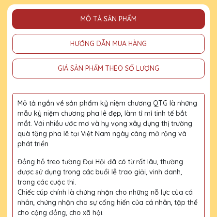
MÔ TẢ SẢN PHẨM
HƯỚNG DẪN MUA HÀNG
GIÁ SẢN PHẨM THEO SỐ LƯỢNG
Mô tả ngắn về sản phẩm kỷ niệm chương QTG là những
mẫu kỷ niệm chương pha lê đẹp, làm tỉ mỉ tinh tế bắt
mắt. Với nhiều ước mơ và hy vọng xây dựng thị trường
quà tặng pha lê tại Việt Nam ngày càng mở rộng và
phát triển
Đồng hồ treo tường Đại Hội đã có từ rất lâu, thường
được sử dụng trong các buổi lễ trao giải, vinh danh,
trong các cuộc thi.
Chiếc cúp chính là chứng nhận cho những nỗ lực của cá
nhân, chứng nhận cho sự cống hiến của cá nhân, tập thể
cho cộng đồng, cho xã hội.