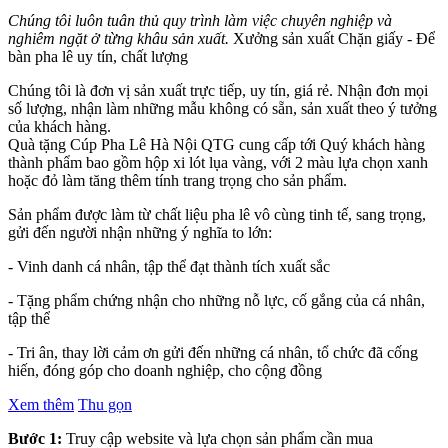
Chúng tôi luôn tuân thủ quy trình làm việc chuyên nghiệp và
nghiêm ngặt ở từng khâu sản xuất.
Xưởng sản xuất Chặn giấy - Để
bàn pha lê uy tín, chất lượng
Chúng tôi là đơn vị sản xuất trực tiếp, uy tín, giá rẻ. Nhận đơn mọi
số lượng, nhận làm những mẫu không có sẵn, sản xuất theo ý tưởng
của khách hàng.
Quà tặng Cúp Pha Lê Hà Nội QTG cung cấp tới Quý khách hàng
thành phẩm bao gồm hộp xi lót lụa vàng, với 2 màu lựa chọn xanh
hoặc đỏ làm tăng thêm tính trang trọng cho sản phẩm.
Sản phẩm được làm từ chất liệu pha lê vô cùng tinh tế, sang trọng,
gửi đến người nhận những ý nghĩa to lớn:
- Vinh danh cá nhân, tập thể đạt thành tích xuất sắc
- Tặng phẩm chứng nhận cho những nỗ lực, cố gắng của cá nhân,
tập thể
- Tri ân, thay lời cảm ơn gửi đến những cá nhân, tổ chức đã cống
hiến, đóng góp cho doanh nghiệp, cho cộng đồng
Xem thêm
Thu gọn
Bước 1:
Truy cập website và lựa chọn sản phẩm cần mua