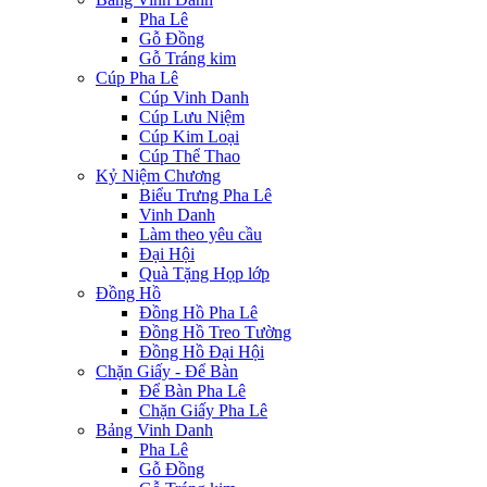
Pha Lê
Gỗ Đồng
Gỗ Tráng kim
Cúp Pha Lê
Cúp Vinh Danh
Cúp Lưu Niệm
Cúp Kim Loại
Cúp Thể Thao
Kỷ Niệm Chương
Biểu Trưng Pha Lê
Vinh Danh
Làm theo yêu cầu
Đại Hội
Quà Tặng Họp lớp
Đồng Hồ
Đồng Hồ Pha Lê
Đồng Hồ Treo Tường
Đồng Hồ Đại Hội
Chặn Giấy - Để Bàn
Để Bàn Pha Lê
Chặn Giấy Pha Lê
Bảng Vinh Danh
Pha Lê
Gỗ Đồng