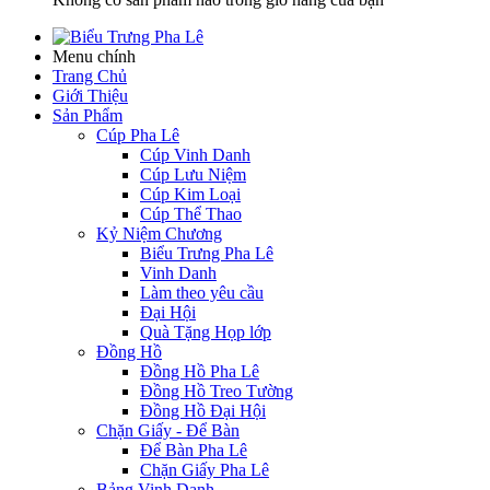
Menu chính
Trang Chủ
Giới Thiệu
Sản Phẩm
Cúp Pha Lê
Cúp Vinh Danh
Cúp Lưu Niệm
Cúp Kim Loại
Cúp Thể Thao
Kỷ Niệm Chương
Biểu Trưng Pha Lê
Vinh Danh
Làm theo yêu cầu
Đại Hội
Quà Tặng Họp lớp
Đồng Hồ
Đồng Hồ Pha Lê
Đồng Hồ Treo Tường
Đồng Hồ Đại Hội
Chặn Giấy - Để Bàn
Để Bàn Pha Lê
Chặn Giấy Pha Lê
Bảng Vinh Danh