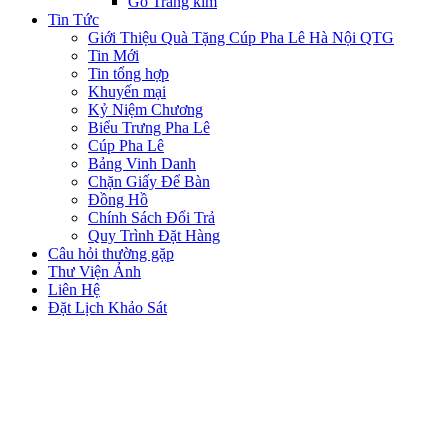
Gỗ Tráng kim
Tin Tức
Giới Thiệu Quà Tặng Cúp Pha Lê Hà Nội QTG
Tin Mới
Tin tổng hợp
Khuyến mại
Kỷ Niệm Chương
Biểu Trưng Pha Lê
Cúp Pha Lê
Bảng Vinh Danh
Chặn Giấy Để Bàn
Đồng Hồ
Chính Sách Đổi Trả
Quy Trình Đặt Hàng
Câu hỏi thường gặp
Thư Viện Ảnh
Liên Hệ
Đặt Lịch Khảo Sát