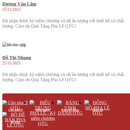
Dương Văn Lâm
25/11/2025
Đã nhận được kỷ niệm chương và rất ấn tượng với thiết kế và chất
lượng. Cảm ơn Quà Tặng Pha Lê QTG!
Đỗ Thị Nhung
25/11/2025
Đã nhận được kỷ niệm chương và rất ấn tượng với thiết kế và chất
lượng. Cảm ơn Quà Tặng Pha Lê QTG!
Cúp pha lê
Biểu trưng
Bảng gỗ đồng
Đồng hồ
Dương Văn Bình
25/11/2025
Để bàn
Sản phẩm của Quà Tặng Pha Lê QTG không chỉ đẹp mà còn mang