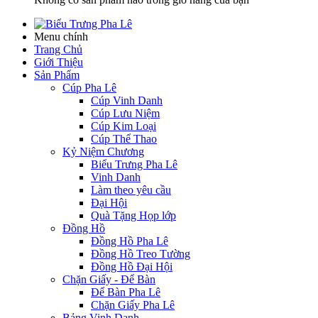
Menu chính
Trang Chủ
Giới Thiệu
Sản Phẩm
Cúp Pha Lê
Cúp Vinh Danh
Cúp Lưu Niệm
Cúp Kim Loại
Cúp Thể Thao
Kỷ Niệm Chương
Biểu Trưng Pha Lê
Vinh Danh
Làm theo yêu cầu
Đại Hội
Quà Tặng Họp lớp
Đồng Hồ
Đồng Hồ Pha Lê
Đồng Hồ Treo Tường
Đồng Hồ Đại Hội
Chặn Giấy - Để Bàn
Để Bàn Pha Lê
Chặn Giấy Pha Lê
Bảng Vinh Danh