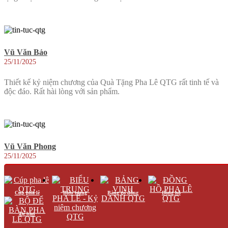
Vũ Văn Bảo
25/11/2025
Thiết kế kỷ niệm chương của Quà Tặng Pha Lê QTG rất tinh tế và
độc đáo. Rất hài lòng với sản phẩm.
Vũ Văn Phong
25/11/2025
Sản phẩm của Quà Tặng Pha Lê QTG không chỉ đẹp mà còn mang
lại giá trị tinh thần lớn cho người nhận.
Cúp pha lê
Biểu trưng
Bảng gỗ đồng
Đồng hồ
Để bàn