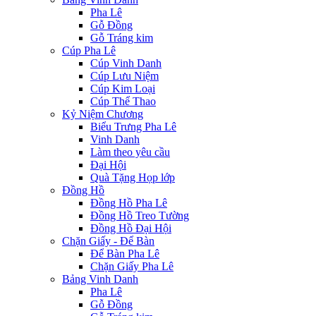
Pha Lê
Gỗ Đồng
Gỗ Tráng kim
Cúp Pha Lê
Cúp Vinh Danh
Cúp Lưu Niệm
Cúp Kim Loại
Cúp Thể Thao
Kỷ Niệm Chương
Biểu Trưng Pha Lê
Vinh Danh
Làm theo yêu cầu
Đại Hội
Quà Tặng Họp lớp
Đồng Hồ
Đồng Hồ Pha Lê
Đồng Hồ Treo Tường
Đồng Hồ Đại Hội
Chặn Giấy - Để Bàn
Để Bàn Pha Lê
Chặn Giấy Pha Lê
Bảng Vinh Danh
Pha Lê
Gỗ Đồng