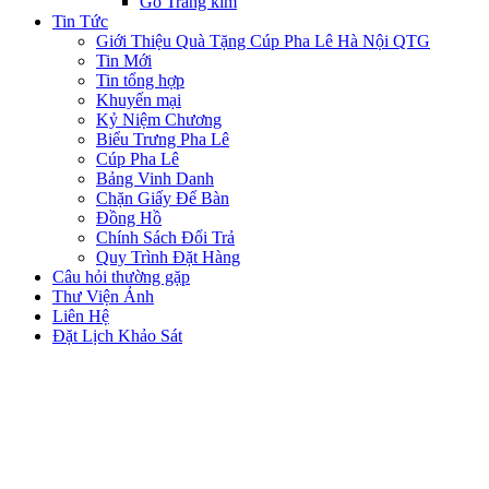
Gỗ Tráng kim
Tin Tức
Giới Thiệu Quà Tặng Cúp Pha Lê Hà Nội QTG
Tin Mới
Tin tổng hợp
Khuyến mại
Kỷ Niệm Chương
Biểu Trưng Pha Lê
Cúp Pha Lê
Bảng Vinh Danh
Chặn Giấy Để Bàn
Đồng Hồ
Chính Sách Đổi Trả
Quy Trình Đặt Hàng
Câu hỏi thường gặp
Thư Viện Ảnh
Liên Hệ
Đặt Lịch Khảo Sát