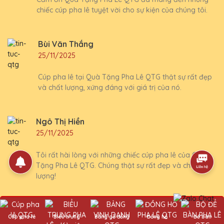
chiếc cúp pha lê tuyệt vời cho sự kiện của chúng tôi.
Bùi Văn Thắng
25/11/2025
Cúp pha lê tại Quà Tặng Pha Lê QTG thật sự rất đẹp
và chất lượng, xứng đáng với giá trị của nó.
Ngô Thị Hiền
25/11/2025
Tôi rất hài lòng với những chiếc cúp pha lê của Quà
Tặng Pha Lê QTG. Chúng thật sự rất đẹp và chất
lượng!
Trần Văn Thái
Cúp pha lê
Biểu trưng
Bảng gỗ đồng
Đồng hồ
Để bàn
25/11/2025