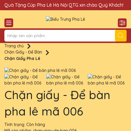
Quà Tặng Cúp Pha Lê Hà Nội QTG xin chào Quý Khách!
Đị
Trang chủ
Chặn Giấy - Để Bàn
Chặn Giấy Pha Lê
Chặn giấy - Để bàn
pha lê mã 006
Tình trạng:
Còn hàng
Mã sản phẩm:
chan-giay-de-ban-006