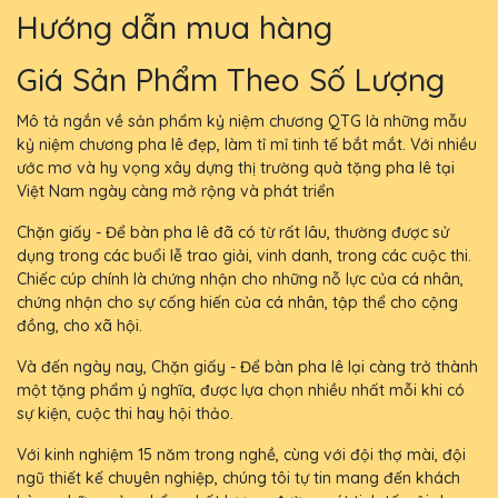
Hướng dẫn mua hàng
Giá Sản Phẩm Theo Số Lượng
Mô tả ngắn về sản phẩm kỷ niệm chương QTG là những mẫu
kỷ niệm chương pha lê đẹp, làm tỉ mỉ tinh tế bắt mắt. Với nhiều
ước mơ và hy vọng xây dựng thị trường quà tặng pha lê tại
Việt Nam ngày càng mở rộng và phát triển
Chặn giấy - Để bàn pha lê đã có từ rất lâu, thường được sử
dụng trong các buổi lễ trao giải, vinh danh, trong các cuộc thi.
Chiếc cúp chính là chứng nhận cho những nỗ lực của cá nhân,
chứng nhận cho sự cống hiến của cá nhân, tập thể cho cộng
đồng, cho xã hội.
Và đến ngày nay, Chặn giấy - Để bàn pha lê lại càng trở thành
một tặng phẩm ý nghĩa, được lựa chọn nhiều nhất mỗi khi có
sự kiện, cuộc thi hay hội thảo.
Với kinh nghiệm 15 năm trong nghề, cùng với đội thợ mài, đội
ngũ thiết kế chuyên nghiệp, chúng tôi tự tin mang đến khách