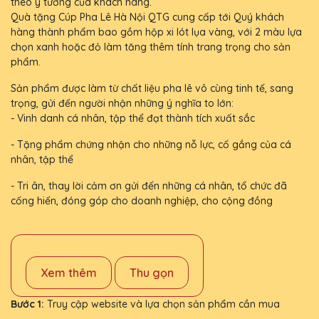
theo ý tưởng của khách hàng.
Quà tặng Cúp Pha Lê Hà Nội QTG cung cấp tới Quý khách
hàng thành phẩm bao gồm hộp xi lót lụa vàng, với 2 màu lựa
chọn xanh hoặc đỏ làm tăng thêm tính trang trọng cho sản
phẩm.
Sản phẩm được làm từ chất liệu pha lê vô cùng tinh tế, sang
trọng, gửi đến người nhận những ý nghĩa to lớn:
- Vinh danh cá nhân, tập thể đạt thành tích xuất sắc
- Tặng phẩm chứng nhận cho những nỗ lực, cố gắng của cá
nhân, tập thể
- Tri ân, thay lời cảm ơn gửi đến những cá nhân, tổ chức đã
cống hiến, đóng góp cho doanh nghiệp, cho cộng đồng
Xem thêm
Thu gọn
Bước 1:
Truy cập website và lựa chọn sản phẩm cần mua