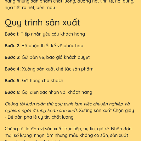
hàng những sản phẩm chất lượng, đường nét tinh tế, nội dung,
họa tiết rõ nét, bền màu.
Quy trình sản xuất
Bước 1:
Tiếp nhận yêu cầu khách hàng
Bước 2:
Bộ phận thiết kế vẽ phác họa
Bước 3:
Gửi bản vẽ, báo giá khách duyệt
Bước 4:
Xưởng sản xuất chế tác sản phẩm
Bước 5:
Gửi hàng cho khách
Bước 6:
Gọi điện xác nhận với khách hàng
Chúng tôi luôn tuân thủ quy trình làm việc chuyên nghiệp và
nghiêm ngặt ở từng khâu sản xuất.
Xưởng sản xuất Chặn giấy
- Để bàn pha lê uy tín, chất lượng
Chúng tôi là đơn vị sản xuất trực tiếp, uy tín, giá rẻ. Nhận đơn
mọi số lượng, nhận làm những mẫu không có sẵn, sản xuất