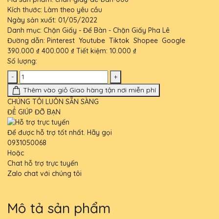
Kích thước:
Làm theo yêu cầu
Ngày sản xuất:
01/05/2022
Danh mục:
Chặn Giấy - Để Bàn - Chặn Giấy Pha Lê
Đường dẫn:
Pinterest
Youtube
Tiktok
Shopee
Google
390.000 ₫
400.000 ₫
Tiết kiệm:
10.000 ₫
Số lượng:
-
+
Thêm vào giỏ
Giao hàng tận nơi miễn phí
CHÚNG TÔI LUÔN SẴN SÀNG
ĐỂ GIÚP ĐỠ BẠN
Để được hỗ trợ tốt nhất. Hãy gọi
0931050068
Hoặc
Chat hỗ trợ trực tuyến
Zalo chat với chúng tôi
Mô tả sản phẩm