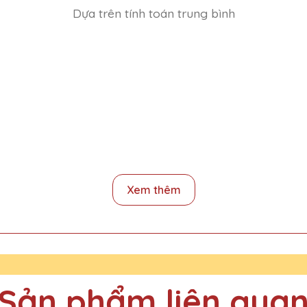
Dựa trên tính toán trung bình
ặng Pha Lê QTG rất nhiệt tình và chuyên nghiệp. Sẽ tiếp tục ủng h
Xem thêm
 Quà Tặng Pha Lê QTG rất tinh tế và độc đáo. Rất hài lòng với sản
Sản phẩm liên qua