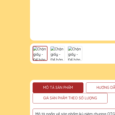
MÔ TẢ SẢN PHẨM
HƯỚNG DẪ
GIÁ SẢN PHẨM THEO SỐ LƯỢNG
Mô tả ngắn về sản phẩm kỷ niệm chương QTG l