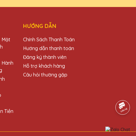
HƯỚNG DẪN
o Mật
Chính Sách Thanh Toán
ch
Hướng dẫn thanh toán
Đăng ký thành viên
o Hành
Hỗ trợ khách hàng
g
Câu hỏi thường gặp
nh
o
n Tiền