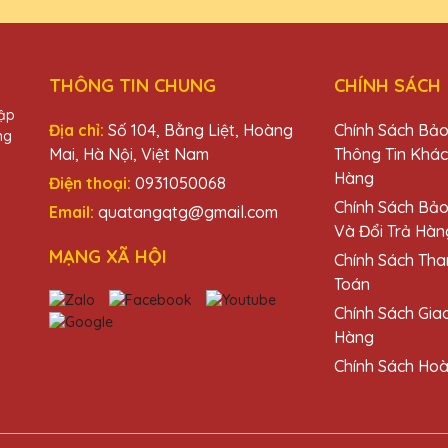
THÔNG TIN CHUNG
CHÍNH SÁCH
hập
Địa chỉ:
Số 104, Bằng Liệt, Hoàng
Chính Sách Bả
ng
Mai, Hà Nội, Việt Nam
Thông Tin Khá
Hàng
Điện thoại:
0931050068
u
Chính Sách Bả
Email:
quatangqtg@gmail.com
Và Đổi Trả Hàn
MẠNG XÃ HỘI
Chính Sách Tha
Toán
Chính Sách Gia
Hàng
Chính Sách Hoà