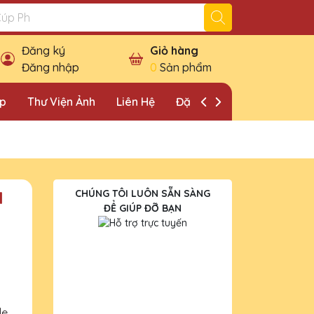
Đăng ký
Giỏ hàng
Đăng nhập
0
Sản phẩm
ặp
Thư Viện Ảnh
Liên Hệ
Đặt Lịch Khảo Sát
1
CHÚNG TÔI LUÔN SẴN SÀNG
ĐỂ GIÚP ĐỠ BẠN
le