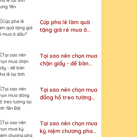
Hưng Yên
Cúp pha lê làm quà
tặng giá rẻ mua ở
đâu?
Tại sao nên chọn mua
chặn giấy - để bàn
pha lê tại tỉnh Vĩnh
Phúc
Tại sao nên chọn mua
đồng hồ treo tường
tại tỉnh Yên Bái
Tại sao nên chọn mua
kỷ niệm chương pha