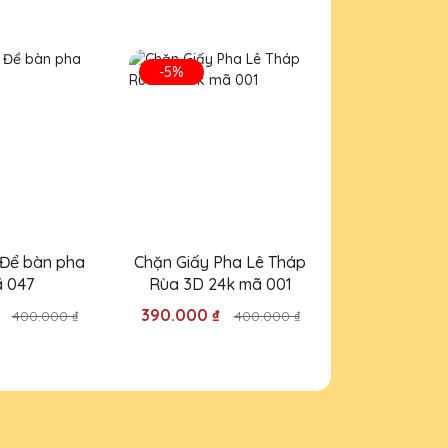
a Lê QTG!
-5%
-5%
ản phẩm.
 Để bàn pha
Chặn Giấy Pha Lê Tháp
Chặn giấy -
 phẩm.
ã 047
Rùa 3D 24k mã 001
lê mã
₫
390.000 ₫
390.000 ₫
400.000 ₫
400.000 ₫