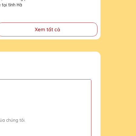
lê tại tỉnh Hà Giang
Xem tất cả
ủa chúng tôi.