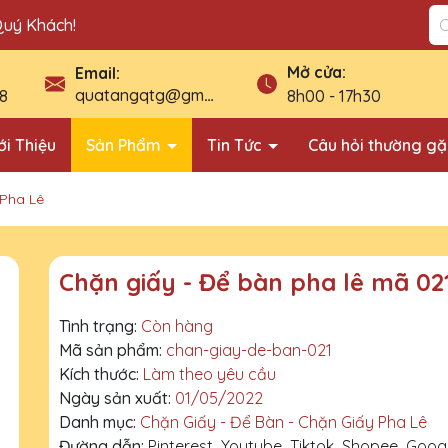
Quý Khách!
Mở cửa:
Email:
quatangqtg@gmail.com
8
8h00 - 17h30
ới Thiệu
Sản Phẩm
Tin Tức
Câu hỏi thường g
 Pha Lê
Chặn giấy - Để bàn pha lê mã 02
Tình trạng:
Còn hàng
Mã sản phẩm:
chan-giay-de-ban-021
Kích thước:
Làm theo yêu cầu
Ngày sản xuất:
01/05/2022
Danh mục:
Chặn Giấy - Để Bàn - Chặn Giấy Pha Lê
Đường dẫn:
Pinterest
Youtube
Tiktok
Shopee
Goog