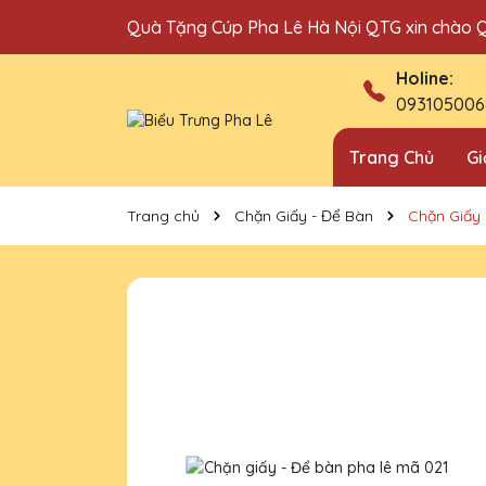
Quà Tặng Cúp Pha Lê Hà Nội QTG xin chào 
Địa chỉ bán cúp vinh danh uy tín tại Hà Nội!
Holine:
093105006
Trang Chủ
Gi
Trang chủ
Chặn Giấy - Để Bàn
Chặn Giấy