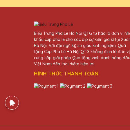
Biểu Trưng Pha Lê Hà Nội QTG tự hào là đơn vị n
khẩu cúp pha lê cho các dịp sự kiện giá sỉ tại Xưở
Hà Nội. Với đội ngũ kỹ sư giàu kinh nghiệm, Quà
tặng Cúp Pha Lê Hà Nội QTG khẳng định là đơn vị
cung cấp giải pháp Quà tặng vinh danh hàng đầ
Việt Nam đến thời điểm hiện tại.
HÌNH THỨC THANH TOÁN