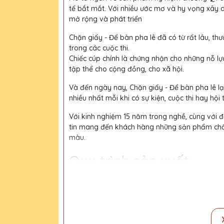
tế bắt mắt. Với nhiều ước mơ và hy vọng xây 
mở rộng và phát triển
Chặn giấy - Để bàn pha lê đã có từ rất lâu, thư
trong các cuộc thi.
Chiếc cúp chính là chứng nhận cho những nỗ lự
tập thể cho cộng đồng, cho xã hội.
Và đến ngày nay, Chặn giấy - Để bàn pha lê l
nhiều nhất mỗi khi có sự kiện, cuộc thi hay hội 
Với kinh nghiệm 15 năm trong nghề, cùng với độ
tin mang đến khách hàng những sản phẩm chất l
màu.
Quy trình sản xuất
Bước 1:
Tiếp nhận yêu cầu khách hàng
Bước 2:
Bộ phận thiết kế vẽ phác họa
Bước 3:
Gửi bản vẽ, báo giá khách duyệt