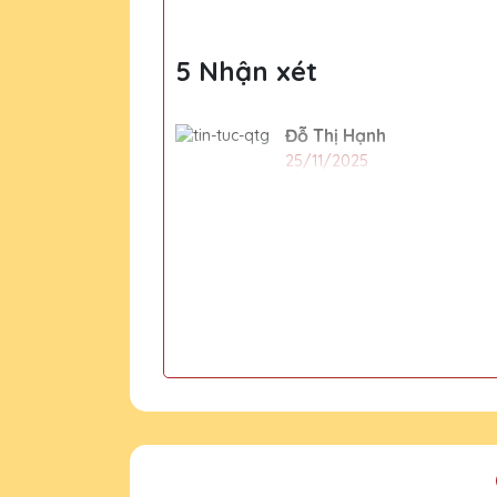
5 Nhận xét
Đỗ Thị Hạnh
25/11/2025
Dịch vụ khách hàng của Quà T
Dương Văn Long
25/11/2025
Thiết kế kỷ niệm chương của
Đỗ Thị Ngọc
25/11/2025