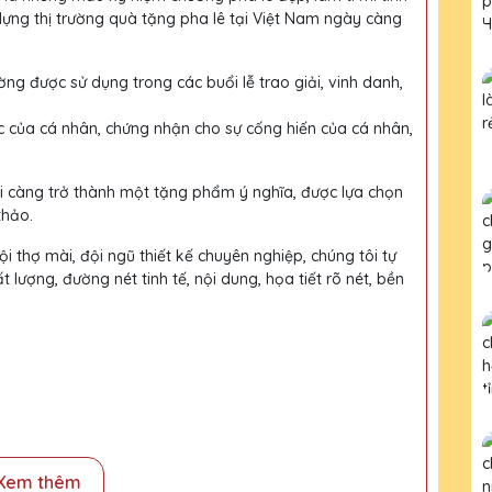
dựng thị trường quà tặng pha lê tại Việt Nam ngày càng
ờng được sử dụng trong các buổi lễ trao giải, vinh danh,
c của cá nhân, chứng nhận cho sự cống hiến của cá nhân,
ại càng trở thành một tặng phẩm ý nghĩa, được lựa chọn
thảo.
i thợ mài, đội ngũ thiết kế chuyên nghiệp, chúng tôi tự
ượng, đường nét tinh tế, nội dung, họa tiết rõ nét, bền
Xem thêm