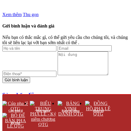
Xem thêm
Thu gọn
Gửi bình luận và đánh giá
Nếu bạn có thắc mắc gì, có thể gửi yêu cầu cho chúng tôi, và chúng
tôi sẽ liên lạc lại với bạn sớm nhất có thể .
Gửi bình luận
Sản phẩm liên quan
Cúp pha lê
Biểu trưng
Bảng gỗ đồng
Đồng hồ
-5%
Chặn giấy - Để bàn pha lê mã 043
Để bàn