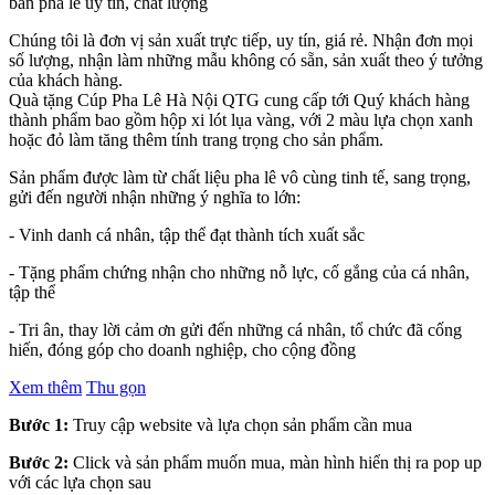
bàn pha lê uy tín, chất lượng
Chúng tôi là đơn vị sản xuất trực tiếp, uy tín, giá rẻ. Nhận đơn mọi
số lượng, nhận làm những mẫu không có sẵn, sản xuất theo ý tưởng
của khách hàng.
Quà tặng Cúp Pha Lê Hà Nội QTG cung cấp tới Quý khách hàng
thành phẩm bao gồm hộp xi lót lụa vàng, với 2 màu lựa chọn xanh
hoặc đỏ làm tăng thêm tính trang trọng cho sản phẩm.
Sản phẩm được làm từ chất liệu pha lê vô cùng tinh tế, sang trọng,
gửi đến người nhận những ý nghĩa to lớn:
- Vinh danh cá nhân, tập thể đạt thành tích xuất sắc
- Tặng phẩm chứng nhận cho những nỗ lực, cố gắng của cá nhân,
tập thể
- Tri ân, thay lời cảm ơn gửi đến những cá nhân, tổ chức đã cống
hiến, đóng góp cho doanh nghiệp, cho cộng đồng
Xem thêm
Thu gọn
Bước 1:
Truy cập website và lựa chọn sản phẩm cần mua
Bước 2:
Click và sản phẩm muốn mua, màn hình hiển thị ra pop up
với các lựa chọn sau