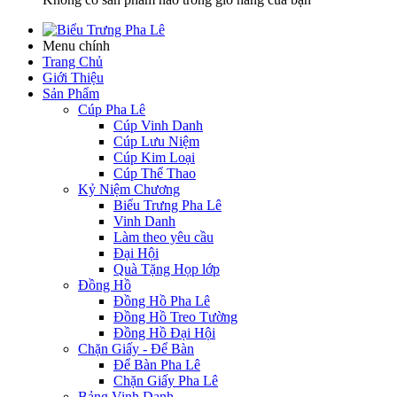
Menu chính
Trang Chủ
Giới Thiệu
Sản Phẩm
Cúp Pha Lê
Cúp Vinh Danh
Cúp Lưu Niệm
Cúp Kim Loại
Cúp Thể Thao
Kỷ Niệm Chương
Biểu Trưng Pha Lê
Vinh Danh
Làm theo yêu cầu
Đại Hội
Quà Tặng Họp lớp
Đồng Hồ
Đồng Hồ Pha Lê
Đồng Hồ Treo Tường
Đồng Hồ Đại Hội
Chặn Giấy - Để Bàn
Để Bàn Pha Lê
Chặn Giấy Pha Lê
Bảng Vinh Danh