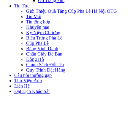
Gỗ Tráng kim
Tin Tức
Giới Thiệu Quà Tặng Cúp Pha Lê Hà Nội QTG
Tin Mới
Tin tổng hợp
Khuyến mại
Kỷ Niệm Chương
Biểu Trưng Pha Lê
Cúp Pha Lê
Bảng Vinh Danh
Chặn Giấy Để Bàn
Đồng Hồ
Chính Sách Đổi Trả
Quy Trình Đặt Hàng
Câu hỏi thường gặp
Thư Viện Ảnh
Liên Hệ
Đặt Lịch Khảo Sát