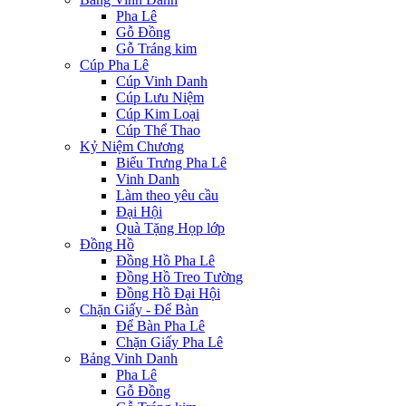
Pha Lê
Gỗ Đồng
Gỗ Tráng kim
Cúp Pha Lê
Cúp Vinh Danh
Cúp Lưu Niệm
Cúp Kim Loại
Cúp Thể Thao
Kỷ Niệm Chương
Biểu Trưng Pha Lê
Vinh Danh
Làm theo yêu cầu
Đại Hội
Quà Tặng Họp lớp
Đồng Hồ
Đồng Hồ Pha Lê
Đồng Hồ Treo Tường
Đồng Hồ Đại Hội
Chặn Giấy - Để Bàn
Để Bàn Pha Lê
Chặn Giấy Pha Lê
Bảng Vinh Danh
Pha Lê
Gỗ Đồng