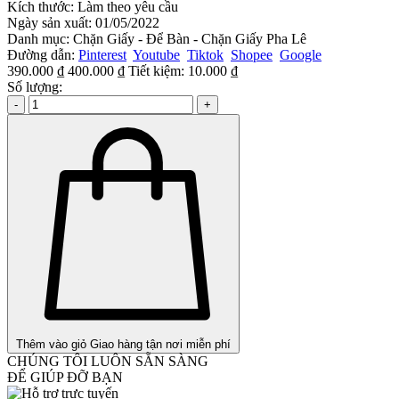
Kích thước:
Làm theo yêu cầu
Ngày sản xuất:
01/05/2022
Danh mục:
Chặn Giấy - Để Bàn - Chặn Giấy Pha Lê
Đường dẫn:
Pinterest
Youtube
Tiktok
Shopee
Google
390.000 ₫
400.000 ₫
Tiết kiệm:
10.000 ₫
Số lượng:
-
+
Thêm vào giỏ
Giao hàng tận nơi miễn phí
CHÚNG TÔI LUÔN SẴN SÀNG
ĐỂ GIÚP ĐỠ BẠN