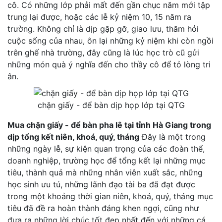
cô. Có những lớp phải mất đến gần chục năm mới tập
trung lại được, hoặc các lễ kỷ niệm 10, 15 năm ra
trường. Không chỉ là dịp gặp gỡ, giao lưu, thăm hỏi
cuộc sống của nhau, ôn lại những kỷ niệm khi còn ngồi
trên ghế nhà trường, đây cũng là lúc học trò cũ gửi
những món quà ý nghĩa đến cho thầy cô để tỏ lòng tri
ân.
chặn giấy - để bàn dịp họp lớp tại QTG
Mua chặn giấy - để bàn pha lê tại tỉnh Hà Giang trong
dịp tổng kết niên, khoá, quý, tháng
Đây là một trong
những ngày lễ, sự kiện quan trọng của các đoàn thể,
doanh nghiệp, trường học để tổng kết lại những mục
tiêu, thành quả mà những nhân viên xuất sắc, những
học sinh ưu tú, những lãnh đạo tài ba đã đạt được
trong một khoảng thời gian niên, khoá, quý, tháng mục
tiêu đã đề ra hoàn thành đáng khen ngợi, cũng như
đưa ra những lời chúc tốt đẹp nhất đến với những cá