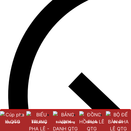
Cúp pha lê
Biểu trưng
Bảng gỗ đồng
Đồng hồ
Để bàn