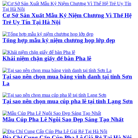
Cơ Sở Sản Xuất Mẫu Kỷ Niệm Chương Vì Thế Hệ
Trẻ Uy Tín Tại Hà Nội
Tổng hợp mẫu kỷ niệm chương họp lớp đẹp
Khái niệm chặn giấy để bàn Pha lê
Tại sao nên chọn mua bảng vinh danh tại tỉnh Sơn
La
Tại sao nên chọn mua cúp pha lê tại tỉnh Lạng Sơn
Mẫu Cúp Pha Lê Ngôi Sao Đẹp Sáng Tạo Nhất
Địa Chỉ Cung Cấp Cúp Pha Lê Giá Rẻ Tại Hà Nội