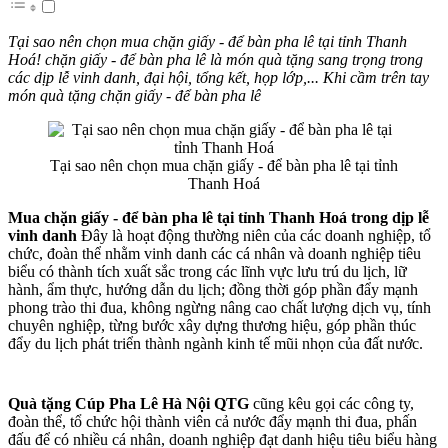
Tại sao nên chọn mua chặn giấy - để bàn pha lê tại tỉnh Thanh
Hoá! chặn giấy - để bàn pha lê là món quà tặng sang trọng trong
các dịp lễ vinh danh, đại hội, tổng kết, họp lớp,... Khi cầm trên tay
món quà tặng chặn giấy - để bàn pha lê
Tại sao nên chọn mua chặn giấy - để bàn pha lê tại tỉnh
Thanh Hoá
Mua chặn giấy - để bàn pha lê tại tỉnh Thanh Hoá trong dịp lễ
vinh danh
Đây là hoạt động thường niên của các doanh nghiệp, tổ
chức, đoàn thể nhằm vinh danh các cá nhân và doanh nghiệp tiêu
biểu có thành tích xuất sắc trong các lĩnh vực lưu trú du lịch, lữ
hành, ẩm thực, hướng dẫn du lịch; đồng thời góp phần đẩy mạnh
phong trào thi đua, không ngừng nâng cao chất lượng dịch vụ, tính
chuyên nghiệp, từng bước xây dựng thương hiệu, góp phần thúc
đẩy du lịch phát triển thành ngành kinh tế mũi nhọn của đất nước.
Quà tặng Cúp Pha Lê Hà Nội QTG
cũng kêu gọi các công ty,
đoàn thể, tổ chức hội thành viên cả nước đẩy mạnh thi đua, phấn
đấu để có nhiều cá nhân, doanh nghiệp đạt danh hiệu tiêu biểu hàng