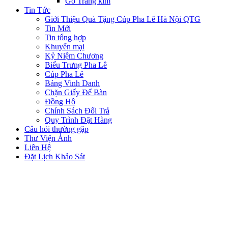
Gỗ Tráng kim
Tin Tức
Giới Thiệu Quà Tặng Cúp Pha Lê Hà Nội QTG
Tin Mới
Tin tổng hợp
Khuyến mại
Kỷ Niệm Chương
Biểu Trưng Pha Lê
Cúp Pha Lê
Bảng Vinh Danh
Chặn Giấy Để Bàn
Đồng Hồ
Chính Sách Đổi Trả
Quy Trình Đặt Hàng
Câu hỏi thường gặp
Thư Viện Ảnh
Liên Hệ
Đặt Lịch Khảo Sát