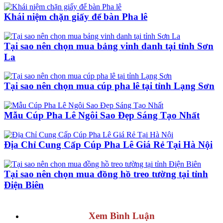
Khái niệm chặn giấy để bàn Pha lê
Tại sao nên chọn mua bảng vinh danh tại tỉnh Sơn
La
Tại sao nên chọn mua cúp pha lê tại tỉnh Lạng Sơn
Mẫu Cúp Pha Lê Ngôi Sao Đẹp Sáng Tạo Nhất
Địa Chỉ Cung Cấp Cúp Pha Lê Giá Rẻ Tại Hà Nội
Tại sao nên chọn mua đồng hồ treo tường tại tỉnh
Điện Biên
Xem Bình Luận