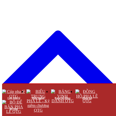
Cúp pha lê
Biểu trưng
Bảng gỗ đồng
Đồng hồ
Để bàn