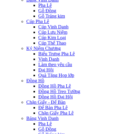
Pha Lê
Gỗ Đồng
Gỗ Tráng kim
Cúp Pha Lê
Cúp Vinh Danh
Cúp Lưu Niệm
Cúp Kim Loại
Cúp Thể Thao
Kỷ Niệm Chương
Biểu Trưng Pha Lê
Vinh Danh
Làm theo yêu cầu
Đại Hội
Quà Tặng Họp lớp
Đồng Hồ
Đồng Hồ Pha Lê
Đồng Hồ Treo Tường
Đồng Hồ Đại Hội
Chặn Giấy - Để Bàn
Để Bàn Pha Lê
Chặn Giấy Pha Lê
Bảng Vinh Danh
Pha Lê
Gỗ Đồng