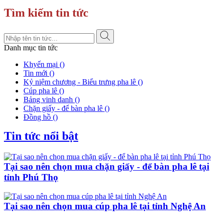
Tìm kiếm tin tức
Danh mục tin tức
Khyến mại ()
Tin mới ()
Kỷ niệm chương - Biểu trưng pha lê ()
Cúp pha lê ()
Bảng vinh danh ()
Chặn giấy - để bàn pha lê ()
Đồng hồ ()
Tin tức nổi bật
Tại sao nên chọn mua chặn giấy - để bàn pha lê tại
tỉnh Phú Thọ
Tại sao nên chọn mua cúp pha lê tại tỉnh Nghệ An