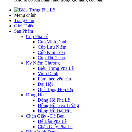
Menu chính
Trang Chủ
Giới Thiệu
Sản Phẩm
Cúp Pha Lê
Cúp Vinh Danh
Cúp Lưu Niệm
Cúp Kim Loại
Cúp Thể Thao
Kỷ Niệm Chương
Biểu Trưng Pha Lê
Vinh Danh
Làm theo yêu cầu
Đại Hội
Quà Tặng Họp lớp
Đồng Hồ
Đồng Hồ Pha Lê
Đồng Hồ Treo Tường
Đồng Hồ Đại Hội
Chặn Giấy - Để Bàn
Để Bàn Pha Lê
Chặn Giấy Pha Lê
Bảng Vinh Danh