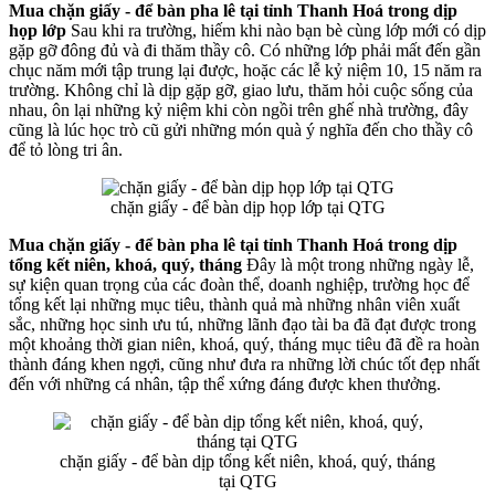
Mua chặn giấy - để bàn pha lê tại tỉnh Thanh Hoá trong dịp
họp lớp
Sau khi ra trường, hiếm khi nào bạn bè cùng lớp mới có dịp
gặp gỡ đông đủ và đi thăm thầy cô. Có những lớp phải mất đến gần
chục năm mới tập trung lại được, hoặc các lễ kỷ niệm 10, 15 năm ra
trường. Không chỉ là dịp gặp gỡ, giao lưu, thăm hỏi cuộc sống của
nhau, ôn lại những kỷ niệm khi còn ngồi trên ghế nhà trường, đây
cũng là lúc học trò cũ gửi những món quà ý nghĩa đến cho thầy cô
để tỏ lòng tri ân.
chặn giấy - để bàn dịp họp lớp tại QTG
Mua chặn giấy - để bàn pha lê tại tỉnh Thanh Hoá trong dịp
tổng kết niên, khoá, quý, tháng
Đây là một trong những ngày lễ,
sự kiện quan trọng của các đoàn thể, doanh nghiệp, trường học để
tổng kết lại những mục tiêu, thành quả mà những nhân viên xuất
sắc, những học sinh ưu tú, những lãnh đạo tài ba đã đạt được trong
một khoảng thời gian niên, khoá, quý, tháng mục tiêu đã đề ra hoàn
thành đáng khen ngợi, cũng như đưa ra những lời chúc tốt đẹp nhất
đến với những cá nhân, tập thể xứng đáng được khen thưởng.
chặn giấy - để bàn dịp tổng kết niên, khoá, quý, tháng
tại QTG