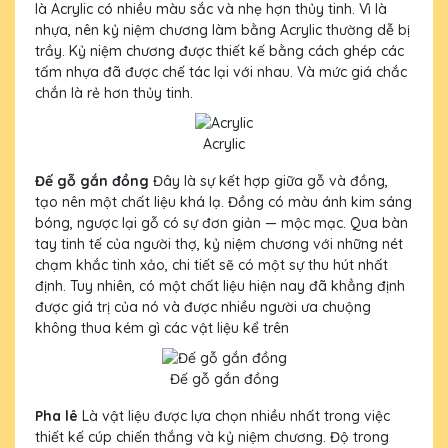
là Acrylic có nhiều màu sắc và nhẹ hợn thủy tinh. Vì là
nhựa, nên kỷ niệm chương làm bằng Acrylic thường dễ bị
trầy. Kỷ niệm chương được thiết kế bằng cách ghép các
tấm nhựa đã được chế tác lại với nhau. Và mức giá chắc
chắn là rẻ hơn thủy tinh.
Acrylic
Đế gỗ gắn đồng
Đây là sự kết hợp giữa gỗ và đồng,
tạo nên một chất liệu khá lạ. Đồng có màu ánh kim sáng
bóng, ngược lại gỗ có sự đơn giản — mộc mạc. Qua bàn
tay tinh tế của người thợ, kỷ niệm chương với những nét
chạm khắc tinh xảo, chi tiết sẽ có một sự thu hút nhất
định. Tuy nhiên, có một chất liệu hiện nay đã khẳng định
được giá trị của nó và được nhiều người ưa chuộng
không thua kém gì các vật liệu kể trên
Đế gỗ gắn đồng
Pha lê
Là vật liệu được lựa chọn nhiều nhất trong việc
thiết kế cúp chiến thắng và kỷ niệm chương. Độ trong