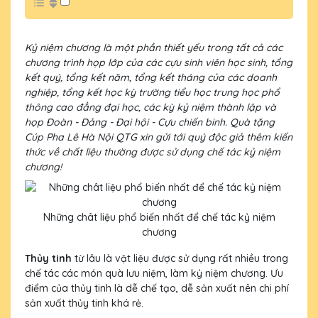
Kỷ niệm chương là một phần thiết yếu trong tất cả các
chương trình họp lớp của các cựu sinh viên học sinh, tổng
kết quý, tổng kết năm, tổng kết tháng của các doanh
nghiệp, tổng kết học kỳ trường tiểu học trung học phổ
thông cao đẳng đại học, các kỳ kỷ niệm thành lập và
họp Đoàn - Đảng - Đại hội - Cựu chiến binh. Quà tặng
Cúp Pha Lê Hà Nội QTG xin gửi tới quý độc giả thêm kiến
thức về chất liệu thường được sử dụng chế tác kỷ niệm
chương!
Những chât liệu phổ biến nhất để chế tác kỷ niệm
chương
Thủy tinh
từ lâu là vật liệu được sử dụng rất nhiều trong
chế tác các món quà lưu niệm, làm kỷ niệm chương. Ưu
điểm của thủy tinh là dễ chế tạo, dễ sản xuất nên chi phí
sản xuất thủy tinh khá rẻ.