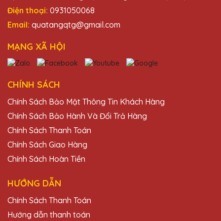
Quà Tặng Pha Lê QTG!
Điện thoại:
0931050068
Email:
quatangqtg@gmail.com
Hoàng Thị Hồng
MẠNG XÃ HỘI
25/11/2025
Thiết kế kỷ niệm chương của Quà Tặng Pha
Lê QTG rất tinh tế và độc đáo. Rất hài lòng
CHÍNH SÁCH
với sản phẩm.
Chính Sách Bảo Mật Thông Tin Khách Hàng
Chính Sách Bảo Hành Và Đổi Trả Hàng
Nguyễn Thị Hiền
Chính Sách Thanh Toán
25/11/2025
Chính Sách Giao Hàng
Cúp pha lê tại Quà Tặng Pha Lê QTG không
Chính Sách Hoàn Tiền
chỉ đẹp mà còn rất bền, xứng đáng với giá
trị của nó.
HƯỚNG DẪN
Chính Sách Thanh Toán
Hoàng Thị Lệ
Hướng dẫn thanh toán