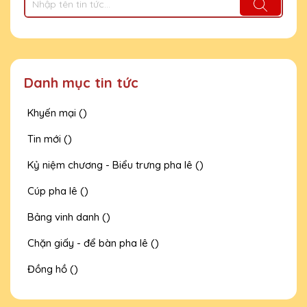
Danh mục tin tức
Khyến mại ()
Tin mới ()
Kỷ niệm chương - Biểu trưng pha lê ()
Cúp pha lê ()
Bảng vinh danh ()
Chặn giấy - để bàn pha lê ()
Đồng hồ ()