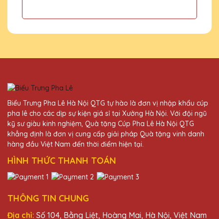
25/11/2025
Đã nhận được kỷ niệm chương và rất ấn
tượng với thiết kế và chất lượng. Cảm ơn
Quà Tặng Pha Lê QTG!
Vũ Văn Đoàn
25/11/2025
Biểu Trưng Pha Lê Hà Nội QTG tự hào là đơn vị nhập khẩu cúp
pha lê cho các dịp sự kiện giá sỉ tại Xưởng Hà Nội. Với đội ngũ
Kỷ niệm chương pha lê từ Quà Tặng Pha Lê
kỹ sư giàu kinh nghiệm, Quà tặng Cúp Pha Lê Hà Nội QTG
QTG luôn làm tôi hài lòng. Sản phẩm chất
khẳng định là đơn vị cung cấp giải pháp Quà tặng vinh danh
lượng cao và dịch vụ chuyên nghiệp.
hàng đầu Việt Nam đến thời điểm hiện tại.
HÌNH THỨC THANH TOÁN
Đặng Thị Vân
25/11/2025
THÔNG TIN CHUNG
Đã nhận được kỷ niệm chương và rất ấn
tượng với thiết kế và chất lượng. Cảm ơn
Địa chỉ:
Số 104, Bằng Liệt, Hoàng Mai, Hà Nội, Việt Nam