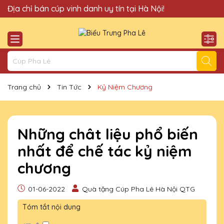
Quà Tặng Cúp Pha Lê Hà Nội QTG xin chào Quý Khách!
Địa chỉ bán cúp vinh danh uy tín tại Hà Nội!
Trang chủ
Tin Tức
Kỷ Niệm Chương
Những chât liệu phổ biến
nhất để chế tác kỷ niệm
chương
01-06-2022
Quà tặng Cúp Pha Lê Hà Nội QTG
Tóm tắt nội dung