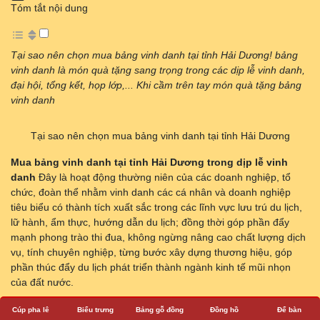
Tóm tắt nội dung
Tại sao nên chọn mua bảng vinh danh tại tỉnh Hải Dương! bảng
vinh danh là món quà tặng sang trọng trong các dịp lễ vinh danh,
đại hội, tổng kết, họp lớp,... Khi cầm trên tay món quà tặng bảng
vinh danh
Tại sao nên chọn mua bảng vinh danh tại tỉnh Hải Dương
Mua bảng vinh danh tại tỉnh Hải Dương trong dịp lễ vinh
danh
Đây là hoạt động thường niên của các doanh nghiệp, tổ
chức, đoàn thể nhằm vinh danh các cá nhân và doanh nghiệp
tiêu biểu có thành tích xuất sắc trong các lĩnh vực lưu trú du lịch,
lữ hành, ẩm thực, hướng dẫn du lịch; đồng thời góp phần đẩy
mạnh phong trào thi đua, không ngừng nâng cao chất lượng dịch
vụ, tính chuyên nghiệp, từng bước xây dựng thương hiệu, góp
phần thúc đẩy du lịch phát triển thành ngành kinh tế mũi nhọn
của đất nước.
Cúp pha lê
Biểu trưng
Bảng gỗ đồng
Đồng hồ
Để bàn
Quà tặng Cúp Pha Lê Hà Nội QTG
cũng kêu gọi các công ty,