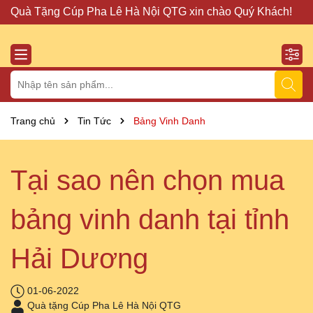
Quà Tặng Cúp Pha Lê Hà Nội QTG xin chào Quý Khách!
Đị
Trang chủ
Tin Tức
Bảng Vinh Danh
Tại sao nên chọn mua
bảng vinh danh tại tỉnh
Hải Dương
01-06-2022
Quà tặng Cúp Pha Lê Hà Nội QTG