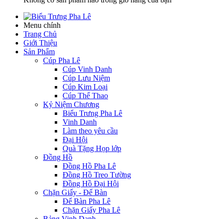
Menu chính
Trang Chủ
Giới Thiệu
Sản Phẩm
Cúp Pha Lê
Cúp Vinh Danh
Cúp Lưu Niệm
Cúp Kim Loại
Cúp Thể Thao
Kỷ Niệm Chương
Biểu Trưng Pha Lê
Vinh Danh
Làm theo yêu cầu
Đại Hội
Quà Tặng Họp lớp
Đồng Hồ
Đồng Hồ Pha Lê
Đồng Hồ Treo Tường
Đồng Hồ Đại Hội
Chặn Giấy - Để Bàn
Để Bàn Pha Lê
Chặn Giấy Pha Lê
Bảng Vinh Danh