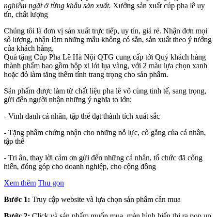
nghiêm ngặt ở từng khâu sản xuất.
Xưởng sản xuất cúp pha lê uy
tín, chất lượng
Chúng tôi là đơn vị sản xuất trực tiếp, uy tín, giá rẻ. Nhận đơn mọi
số lượng, nhận làm những mẫu không có sẵn, sản xuất theo ý tưởng
của khách hàng.
Quà tặng Cúp Pha Lê Hà Nội QTG cung cấp tới Quý khách hàng
thành phẩm bao gồm hộp xi lót lụa vàng, với 2 màu lựa chọn xanh
hoặc đỏ làm tăng thêm tính trang trọng cho sản phẩm.
Sản phẩm được làm từ chất liệu pha lê vô cùng tinh tế, sang trọng,
gửi đến người nhận những ý nghĩa to lớn:
- Vinh danh cá nhân, tập thể đạt thành tích xuất sắc
- Tặng phẩm chứng nhận cho những nỗ lực, cố gắng của cá nhân,
tập thể
- Tri ân, thay lời cảm ơn gửi đến những cá nhân, tổ chức đã cống
hiến, đóng góp cho doanh nghiệp, cho cộng đồng
Xem thêm
Thu gọn
Bước 1:
Truy cập website và lựa chọn sản phẩm cần mua
Bước 2:
Click và sản phẩm muốn mua, màn hình hiển thị ra pop up