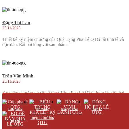
Đặng Thị Lan
25/11/2025
Thiết kế kỷ niệm chương của Quà Tặng Pha Lê QTG rất tinh tế và
độc đáo. Rất hài lòng với sản phẩm.
Trần Văn Minh
25/11/2025
Kỷ niệm chương pha lê từ Quà Tặng Pha Lê QTG luôn làm tôi hài
lòng. Sản phẩm chất lượng cao và dịch vụ chuyên nghiệp.
Cúp pha lê
Biểu trưng
Bảng gỗ đồng
Đồng hồ
Để bàn