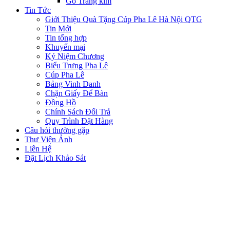
Gỗ Tráng kim
Tin Tức
Giới Thiệu Quà Tặng Cúp Pha Lê Hà Nội QTG
Tin Mới
Tin tổng hợp
Khuyến mại
Kỷ Niệm Chương
Biểu Trưng Pha Lê
Cúp Pha Lê
Bảng Vinh Danh
Chặn Giấy Để Bàn
Đồng Hồ
Chính Sách Đổi Trả
Quy Trình Đặt Hàng
Câu hỏi thường gặp
Thư Viện Ảnh
Liên Hệ
Đặt Lịch Khảo Sát