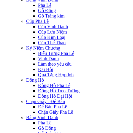
Pha Lê
Gỗ Đồng
Gỗ Tráng kim
Cúp Pha Lê
Cúp Vinh Danh
Cúp Lưu Niệm
Cúp Kim Loại
Cúp Thể Thao
Kỷ Niệm Chương
Biểu Trưng Pha Lê
Vinh Danh
Làm theo yêu cầu
Đại Hội
Quà Tặng Họp lớp
Đồng Hồ
Đồng Hồ Pha Lê
Đồng Hồ Treo Tường
Đồng Hồ Đại Hội
Chặn Giấy - Để Bàn
Để Bàn Pha Lê
Chặn Giấy Pha Lê
Bảng Vinh Danh
Pha Lê
Gỗ Đồng