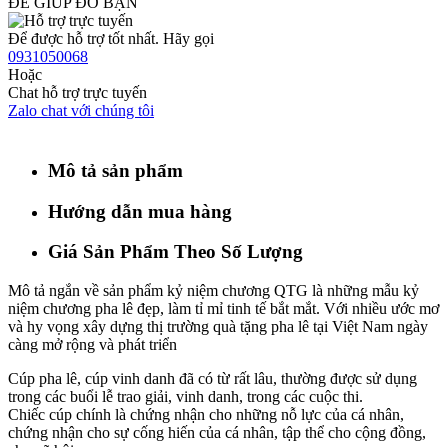
ĐỂ GIÚP ĐỠ BẠN
Để được hỗ trợ tốt nhất. Hãy gọi
0931050068
Hoặc
Chat hỗ trợ trực tuyến
Zalo chat với chúng tôi
Mô tả sản phẩm
Hướng dẫn mua hàng
Giá Sản Phẩm Theo Số Lượng
Mô tả ngắn về sản phẩm kỷ niệm chương QTG là những mẫu kỷ
niệm chương pha lê đẹp, làm tỉ mỉ tinh tế bắt mắt. Với nhiều ước mơ
và hy vọng xây dựng thị trường quà tặng pha lê tại Việt Nam ngày
càng mở rộng và phát triển
Cúp pha lê, cúp vinh danh đã có từ rất lâu, thường được sử dụng
trong các buổi lễ trao giải, vinh danh, trong các cuộc thi.
Chiếc cúp chính là chứng nhận cho những nỗ lực của cá nhân,
chứng nhận cho sự cống hiến của cá nhân, tập thể cho cộng đồng,