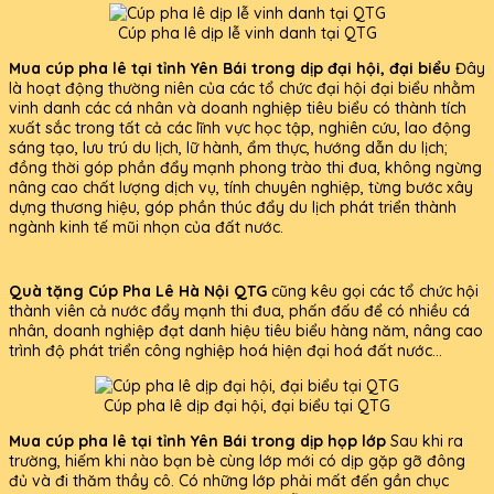
Cúp pha lê dịp lễ vinh danh tại QTG
Mua cúp pha lê tại tỉnh Yên Bái trong dịp đại hội, đại biểu
Đây
là hoạt động thường niên của các tổ chức đại hội đại biểu nhằm
vinh danh các cá nhân và doanh nghiệp tiêu biểu có thành tích
xuất sắc trong tất cả các lĩnh vực học tập, nghiên cứu, lao động
sáng tạo, lưu trú du lịch, lữ hành, ẩm thực, hướng dẫn du lịch;
đồng thời góp phần đẩy mạnh phong trào thi đua, không ngừng
nâng cao chất lượng dịch vụ, tính chuyên nghiệp, từng bước xây
dựng thương hiệu, góp phần thúc đẩy du lịch phát triển thành
ngành kinh tế mũi nhọn của đất nước.
Quà tặng Cúp Pha Lê Hà Nội QTG
cũng kêu gọi các tổ chức hội
thành viên cả nước đẩy mạnh thi đua, phấn đấu để có nhiều cá
nhân, doanh nghiệp đạt danh hiệu tiêu biểu hàng năm, nâng cao
trình độ phát triển công nghiệp hoá hiện đại hoá đất nước...
Cúp pha lê dịp đại hội, đại biểu tại QTG
Mua cúp pha lê tại tỉnh Yên Bái trong dịp họp lớp
Sau khi ra
trường, hiếm khi nào bạn bè cùng lớp mới có dịp gặp gỡ đông
đủ và đi thăm thầy cô. Có những lớp phải mất đến gần chục