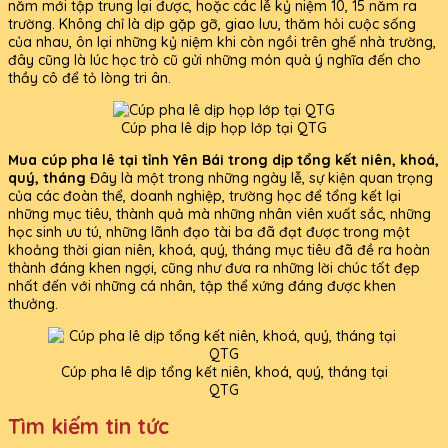
năm mới tập trung lại được, hoặc các lễ kỷ niệm 10, 15 năm ra
trường. Không chỉ là dịp gặp gỡ, giao lưu, thăm hỏi cuộc sống
của nhau, ôn lại những kỷ niệm khi còn ngồi trên ghế nhà trường,
đây cũng là lúc học trò cũ gửi những món quà ý nghĩa đến cho
thầy cô để tỏ lòng tri ân.
Cúp pha lê dịp họp lớp tại QTG
Mua cúp pha lê tại tỉnh Yên Bái trong dịp tổng kết niên, khoá,
quý, tháng
Đây là một trong những ngày lễ, sự kiện quan trọng
của các đoàn thể, doanh nghiệp, trường học để tổng kết lại
những mục tiêu, thành quả mà những nhân viên xuất sắc, những
học sinh ưu tú, những lãnh đạo tài ba đã đạt được trong một
khoảng thời gian niên, khoá, quý, tháng mục tiêu đã đề ra hoàn
thành đáng khen ngợi, cũng như đưa ra những lời chúc tốt đẹp
nhất đến với những cá nhân, tập thể xứng đáng được khen
thưởng.
Cúp pha lê dịp tổng kết niên, khoá, quý, tháng tại
QTG
Tìm kiếm tin tức