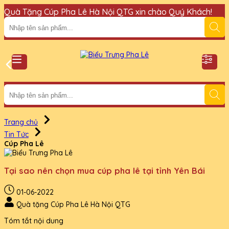
Quà Tặng Cúp Pha Lê Hà Nội QTG xin chào Quý Khách!
Đ
Trang chủ
Tin Tức
Cúp Pha Lê
Tại sao nên chọn mua cúp pha lê tại tỉnh Yên Bái
01-06-2022
Quà tặng Cúp Pha Lê Hà Nội QTG
Tóm tắt nội dung