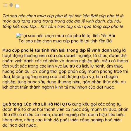
Tại sao nên chọn mua cúp pha lê tại tỉnh Yên Bái! cúp pha lê là
món quà tặng sang trọng trong các dịp lễ vinh danh, đại hội,
tổng kết, họp lớp,... Khi cầm trên tay món quà tặng cúp pha lê
Tại sao nên chọn mua cúp pha lê tại tỉnh Yên Bái
Mua cúp pha lê tại tỉnh Yên Bái trong dịp lễ vinh danh
Đây là
hoạt động thường niên của các doanh nghiệp, tổ chức, đoàn thể
nhằm vinh danh các cá nhân và doanh nghiệp tiêu biểu có thành
tích xuất sắc trong các lĩnh vực lưu trú du lịch, lữ hành, ẩm thực,
hướng dẫn du lịch; đồng thời góp phần đẩy mạnh phong trào thi
đua, không ngừng nâng cao chất lượng dịch vụ, tính chuyên
nghiệp, từng bước xây dựng thương hiệu, góp phần thúc đẩy du
lịch phát triển thành ngành kinh tế mũi nhọn của đất nước.
Quà tặng Cúp Pha Lê Hà Nội QTG
cũng kêu gọi các công ty,
đoàn thể, tổ chức hội thành viên cả nước đẩy mạnh thi đua, phấn
đấu để có nhiều cá nhân, doanh nghiệp đạt danh hiệu tiêu biểu
hàng năm, nâng cao trình độ phát triển công nghiệp hoá hiện
đại hoá đất nước...