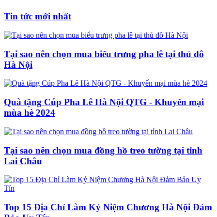
Tin tức mới nhất
Tại sao nên chọn mua biểu trưng pha lê tại thủ đô
Hà Nội
Quà tặng Cúp Pha Lê Hà Nội QTG - Khuyến mại
mùa hè 2024
Tại sao nên chọn mua đồng hồ treo tường tại tỉnh
Lai Châu
Top 15 Địa Chỉ Làm Kỷ Niệm Chương Hà Nội Đảm