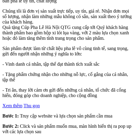
bàn pha lê uy tín, chất lượng
Chúng tôi là đơn vị sản xuất trực tiếp, uy tín, giá rẻ. Nhận đơn mọi
số lượng, nhận làm những mẫu không có sẵn, sản xuất theo ý tưởng
của khách hàng.
Quà tặng Cúp Pha Lê Hà Nội QTG cung cấp tới Quý khách hàng
thành phẩm bao gồm hộp xi lót lụa vàng, với 2 màu lựa chọn xanh
hoặc đỏ làm tăng thêm tính trang trọng cho sản phẩm.
Sản phẩm được làm từ chất liệu pha lê vô cùng tinh tế, sang trọng,
gửi đến người nhận những ý nghĩa to lớn:
- Vinh danh cá nhân, tập thể đạt thành tích xuất sắc
- Tặng phẩm chứng nhận cho những nỗ lực, cố gắng của cá nhân,
tập thể
- Tri ân, thay lời cảm ơn gửi đến những cá nhân, tổ chức đã cống
hiến, đóng góp cho doanh nghiệp, cho cộng đồng
Xem thêm
Thu gọn
Bước 1:
Truy cập website và lựa chọn sản phẩm cần mua
Bước 2:
Click và sản phẩm muốn mua, màn hình hiển thị ra pop up
với các lựa chọn sau