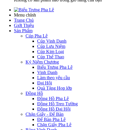
Menu chính
Trang Chủ
Giới Thiệu
Sản Phẩm
Cúp Pha Lê
Cúp Vinh Danh
Cúp Lưu Niệm
Cúp Kim Loại
Cúp Thể Thao
Kỷ Niệm Chương
Biểu Trưng Pha Lê
Vinh Danh
Làm theo yêu cầu
Đại Hội
Quà Tặng Họp lớp
Đồng Hồ
Đồng Hồ Pha Lê
Đồng Hồ Treo Tường
Đồng Hồ Đại Hội
Chặn Giấy - Để Bàn
Để Bàn Pha Lê
Chặn Giấy Pha Lê
Bảng Vinh Danh