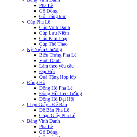
Pha Lê
Gỗ Đồng
Gỗ Tráng kim
Cúp Pha Lê
Cúp Vinh Danh
Cúp Lưu Niệm
Cúp Kim Loại
Cúp Thể Thao
Kỷ Niệm Chương
Biểu Trưng Pha Lê
Vinh Danh
Làm theo yêu cầu
Đại Hội
Quà Tặng Họp lớp
Đồng Hồ
Đồng Hồ Pha Lê
Đồng Hồ Treo Tường
Đồng Hồ Đại Hội
Chặn Giấy - Để Bàn
Để Bàn Pha Lê
Chặn Giấy Pha Lê
Bảng Vinh Danh
Pha Lê
Gỗ Đồng