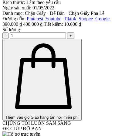
Kích thước:
Làm theo yêu cầu
Ngày sản xuất:
01/05/2022
Danh mục:
Chặn Giấy - Để Bàn - Chặn Giấy Pha Lê
Đường dẫn:
Pinterest
Youtube
Tiktok
Shopee
Google
390.000 ₫
400.000 ₫
Tiết kiệm:
10.000 ₫
Số lượng:
-
+
Thêm vào giỏ
Giao hàng tận nơi miễn phí
CHÚNG TÔI LUÔN SẴN SÀNG
ĐỂ GIÚP ĐỠ BẠN