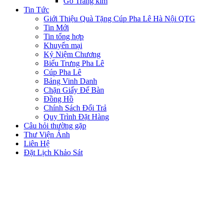
Gỗ Tráng kim
Tin Tức
Giới Thiệu Quà Tặng Cúp Pha Lê Hà Nội QTG
Tin Mới
Tin tổng hợp
Khuyến mại
Kỷ Niệm Chương
Biểu Trưng Pha Lê
Cúp Pha Lê
Bảng Vinh Danh
Chặn Giấy Để Bàn
Đồng Hồ
Chính Sách Đổi Trả
Quy Trình Đặt Hàng
Câu hỏi thường gặp
Thư Viện Ảnh
Liên Hệ
Đặt Lịch Khảo Sát