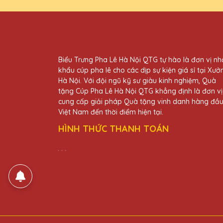
25/11/2025
Mình đã đặt một số lượng lớ
QTG!
Biểu Trưng Pha Lê Hà Nội QTG tự hào là đơn vị n
khẩu cúp pha lê cho các dịp sự kiện giá sỉ tại Xưở
Dương Văn Thành
Hà Nội. Với đội ngũ kỹ sư giàu kinh nghiệm, Quà
25/11/2025
tặng Cúp Pha Lê Hà Nội QTG khẳng định là đơn vị
cung cấp giải pháp Quà tặng vinh danh hàng đầ
Thiết kế cúp pha lê tại Quà T
Việt Nam đến thời điểm hiện tại.
hàng của mình.
HÌNH THỨC THANH TOÁN
Đặng Thị Hằng
25/11/2025
Cúp pha lê của Quà Tặng Pha L
tặng những chiếc cúp này.