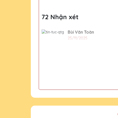
72 Nhận xét
Bùi Văn Toàn
25/11/2025
Tôi hài lòng về dịch vụ
Vũ Văn Khoa
25/11/2025
Đã từng mua quà tặng pha lê
tuyệt vời!
Đặng Thị Mai
25/11/2025