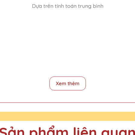
Dựa trên tính toán trung bình
Xem thêm
 tại nhiều nơi nhưng Quà Tặng Pha Lê QTG vẫn là sự lựa chọn số mộ
Sản phẩm liên qua