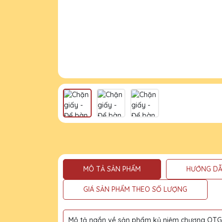
MÔ TẢ SẢN PHẨM
HƯỚNG DẪ
GIÁ SẢN PHẨM THEO SỐ LƯỢNG
Mô tả ngắn về sản phẩm kỷ niệm chương QTG l