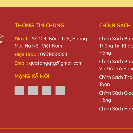
n cúp pha lê cho sự kiện cuối năm của công ty và tất cả đều rất đ
THÔNG TIN CHUNG
CHÍNH SÁCH
hập
Địa chỉ:
Số 104, Bằng Liệt, Hoàng
Chính Sách Bả
ng
Mai, Hà Nội, Việt Nam
Thông Tin Khá
Hàng
Điện thoại:
0931050068
u
ặng Pha Lê QTG thật sự tinh tế và đẳng cấp. Rất tự hào khi trao tặ
Chính Sách Bả
Email:
quatangqtg@gmail.com
Và Đổi Trả Hàn
MẠNG XÃ HỘI
Chính Sách Tha
Toán
Chính Sách Gia
Hàng
ê QTG thật sự đẳng cấp và sang trọng. Công ty mình đã nhận được r
Chính Sách Hoà