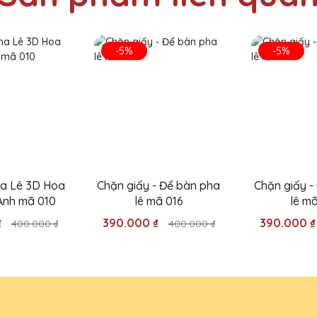
ê QTG thật sự đẳng cấp và sang trọng. Công ty mình đã nhận được r
-5%
-5%
Pha Lê QTG thật sự sáng tạo và chuyên nghiệp. Cúp pha lê hoàn hảo 
a Lê 3D Hoa
Chặn giấy - Để bàn pha
Chặn giấy -
Anh mã 010
lê mã 016
lê m
₫
390.000 ₫
390.000 
400.000 ₫
400.000 ₫
 dịch vụ của Quà Tặng Pha Lê QTG. Cúp pha lê được thiết kế độc đá