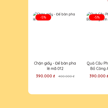
Cúp pha lê của Quà Tặng Pha L
tặng những chiếc cúp này.
-5%
-5%
Hồ Văn Thái
25/11/2025
Đội ngũ thiết kế của Quà Tặng 
cho bạn bè và đồng nghiệp.
Chặn giấy - Để bàn pha
Quả Cầu Ph
Dương Văn Khánh
lê mã 012
Bồ Công 
25/11/2025
390.000 ₫
390.000 
400.000 ₫
Rất hài lòng với sản phẩm và
của người nhận.
Bùi Văn Kiên