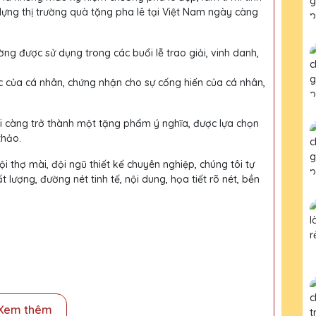
dựng thị trường quà tặng pha lê tại Việt Nam ngày càng
ờng được sử dụng trong các buổi lễ trao giải, vinh danh,
c của cá nhân, chứng nhận cho sự cống hiến của cá nhân,
ại càng trở thành một tặng phẩm ý nghĩa, được lựa chọn
thảo.
i thợ mài, đội ngũ thiết kế chuyên nghiệp, chúng tôi tự
ượng, đường nét tinh tế, nội dung, họa tiết rõ nét, bền
Xem thêm