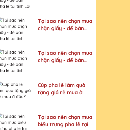
pha lê tại tỉnh Lai
Châu
Tại sao nên chọn mua
chặn giấy - để bàn
pha lê tại tỉnh Thái
Nguyên
Tại sao nên chọn mua
chặn giấy - để bàn
pha lê tại tỉnh Yên Bái
Cúp pha lê làm quà
tặng giá rẻ mua ở
đâu?
Tại sao nên chọn mua
biểu trưng pha lê tại