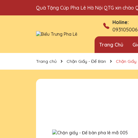
Quà Tặng Cúp Pha Lê Hà Nội QTG xin chào 
Địa chỉ bán cúp vinh danh uy tín tại Hà Nội!
Holine:
093105006
Trang Chủ
Gi
Trang chủ
Chặn Giấy - Để Bàn
Chặn Giấy