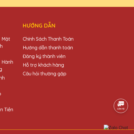
ẹp và chất lượng. Cảm ơn Quà Tặng Pha Lê
HƯỚNG DẪN
o Mật
Chính Sách Thanh Toán
ch
Hướng dẫn thanh toán
Đăng ký thành viên
ng những chiếc cúp này cho đối tác và khách
o Hành
Hỗ trợ khách hàng
g
Câu hỏi thường gặp
nh
o
ất nhiều lời khen từ đối tác sau khi trao
n Tiền