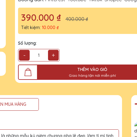
390.000 ₫
400.000 ₫
Tiết kiệm:
10.000 ₫
Số lượng:
-
+
THÊM VÀO GIỎ
Giao hàng tận nơi miễn phí
N MUA HÀNG
à những mẫu kỷ niệm chương pha lê đẹp, làm tỉ mỉ tinh