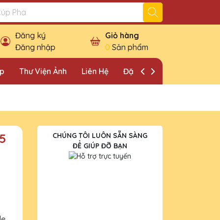
Đăng ký
Giỏ hàng
Đăng nhập
0
Sản phẩm
ặp
Thư Viện Ảnh
Liên Hệ
Đặt Lịch Khảo Sát
5
CHÚNG TÔI LUÔN SẴN SÀNG
ĐỂ GIÚP ĐỠ BẠN
le