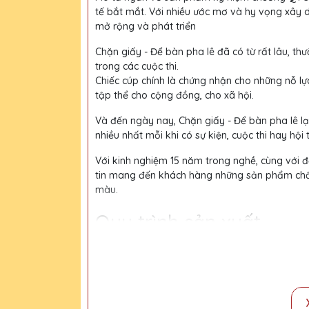
tế bắt mắt. Với nhiều ước mơ và hy vọng xây 
mở rộng và phát triển
Chặn giấy - Để bàn pha lê đã có từ rất lâu, thư
trong các cuộc thi.
Chiếc cúp chính là chứng nhận cho những nỗ lự
tập thể cho cộng đồng, cho xã hội.
Và đến ngày nay, Chặn giấy - Để bàn pha lê l
nhiều nhất mỗi khi có sự kiện, cuộc thi hay hội 
Với kinh nghiệm 15 năm trong nghề, cùng với độ
tin mang đến khách hàng những sản phẩm chất l
màu.
Quy trình sản xuất
Bước 1:
Tiếp nhận yêu cầu khách hàng
Bước 2:
Bộ phận thiết kế vẽ phác họa
Bước 3:
Gửi bản vẽ, báo giá khách duyệt