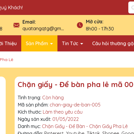
Quý Khách!
Mở cửa:
Email:
quatangqtg@gmail.com
8
8h00 - 17h30
ới Thiệu
Sản Phẩm
Tin Tức
Câu hỏi thường g
 Pha Lê
Chặn giấy - Để bàn pha lê mã 00
Tình trạng:
Còn hàng
Mã sản phẩm:
chan-giay-de-ban-005
Kích thước:
Làm theo yêu cầu
Ngày sản xuất:
01/05/2022
Danh mục:
Chặn Giấy - Để Bàn - Chặn Giấy Pha Lê
Đường dẫn:
Pinterest
Youtube
Tiktok
Shopee
Goog