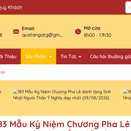
Quý Khách!
Địa ch
Mở cửa:
Email:
quatangqtg@gmail.com
8
8h00 - 17h30
ới Thiệu
Sản Phẩm
Tin Tức
Câu hỏi thường g
hân
83 Mẫu Kỷ Niệm Chương Pha Lê