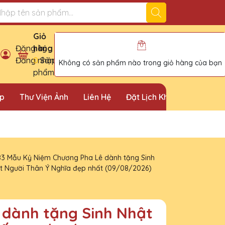
ỉ bán cúp vinh danh uy tín tại Hà Nội!
Giỏ
Đăng ký
hàng
Đăng nhập
0
Sản
Không có sản phẩm nào trong giỏ hàng của bạn
phẩm
ặp
Thư Viện Ảnh
Liên Hệ
Đặt Lịch Khảo Sát
 dành tặng Sinh Nhật