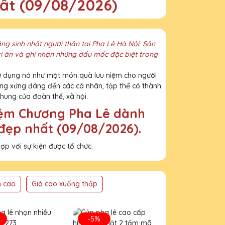
ất (09/08/2026)
g sinh nhật người thân tại Pha Lê Hà Nội. Sản
tri ân và ghi nhận những dấu mốc đặc biệt trong
 sử dụng nó như một món quà lưu niệm cho người
ởng xứng đáng đến các cá nhân, tập thể có thành
chung của đoàn thể, xã hội.
iệm Chương Pha Lê dành
đẹp nhất (09/08/2026).
p với sự kiện được tổ chức.
n cao
Giá cao xuống thấp
-5%