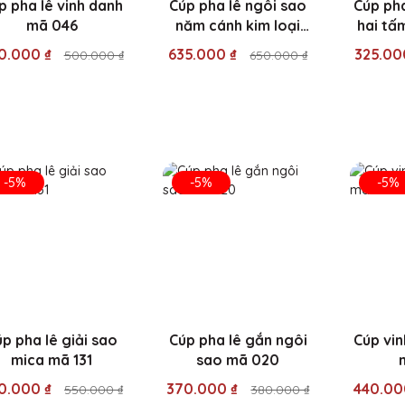
p pha lê vinh danh
Cúp pha lê ngôi sao
Cúp pha
mã 046
năm cánh kim loại
hai tấ
gắn trên trụ xoắn mã
0.000 ₫
635.000 ₫
325.00
500.000 ₫
650.000 ₫
068
-5%
-5%
-5%
p pha lê giải sao
Cúp pha lê gắn ngôi
Cúp vin
mica mã 131
sao mã 020
0.000 ₫
370.000 ₫
440.00
550.000 ₫
380.000 ₫