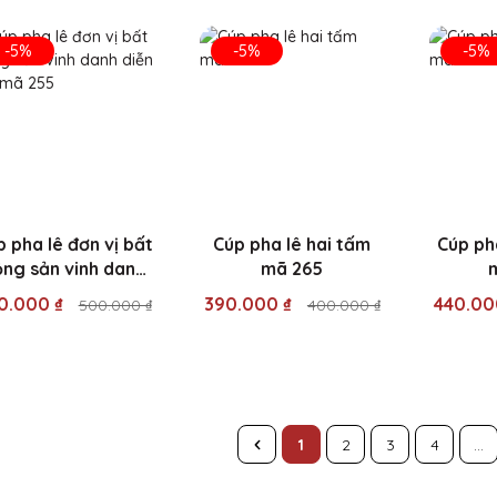
-5%
-5%
-5%
 pha lê đơn vị bất
Cúp pha lê hai tấm
Cúp ph
ng sản vinh danh
mã 265
diễn giả mã 255
0.000 ₫
390.000 ₫
440.00
500.000 ₫
400.000 ₫
1
2
3
4
...