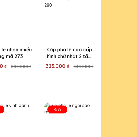
 lê nhọn nhiều
Cúp pha lê cao cấp
ng mã 273
hình chữ nhật 2 tấm
mã 280
0 ₫
325.000 ₫
800.000 ₫
330.000 ₫
-5%