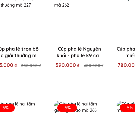
úp pha lê trọn bộ
Cúp pha lê Nguyên
Cúp pha
c giải thưởng mã
khối - pha lê k9 cao
miế
227
cấp mã 262
5.000 ₫
590.000 ₫
780.00
350.000 ₫
600.000 ₫
-5%
-5%
-5%