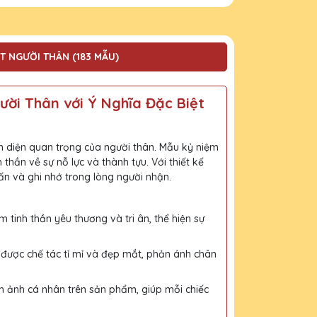
T NGƯỜI THÂN (183 MẪU)
ời Thân với Ý Nghĩa Đặc Biệt
iện diện quan trọng của người thân. Mẫu kỷ niệm
hần về sự nỗ lực và thành tựu. Với thiết kế
ấn và ghi nhớ trong lòng người nhận.
tinh thần yêu thương và tri ân, thể hiện sự
iết được chế tác tỉ mỉ và đẹp mắt, phản ánh chân
nh ảnh cá nhân trên sản phẩm, giúp mỗi chiếc