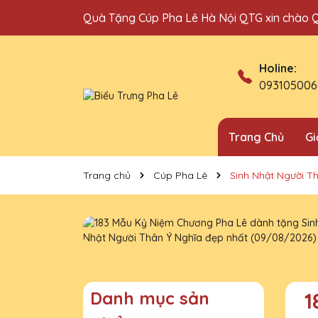
Quà Tặng Cúp Pha Lê Hà Nội QTG xin chào 
Holine:
093105006
Trang Chủ
Gi
Trang chủ
Cúp Pha Lê
Sinh Nhật Người T
Danh mục sản
1