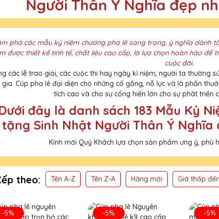
Người Thân Ý Nghĩa đẹp nh
m phá các mẫu kỷ niệm chương pha lê sang trọng, ý nghĩa dành tặn
 được thiết kế tinh tế, chất liệu cao cấp, là lựa chọn hoàn hảo để 
cuộc đời.
ng các lễ trao giải, các cuộc thi hay ngày kỉ niệm, người ta thường
gia. Cúp pha lê đại diện cho những cố gắng, nỗ lực và là phần thư
tích cao và cho sự cống hiến lớn cho sự phát triển 
Dưới đây là danh sách 183 Mẫu Kỷ N
tặng Sinh Nhật Người Thân Ý Nghĩa 
Kính mời Quý Khách lựa chọn sản phẩm ưng ý, phù hợ
ếp theo:
Tên A-Z
Tên Z-A
Hàng mới
Giá thấp đế
-5%
-5%
-5%