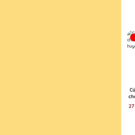
Cú
ch
27