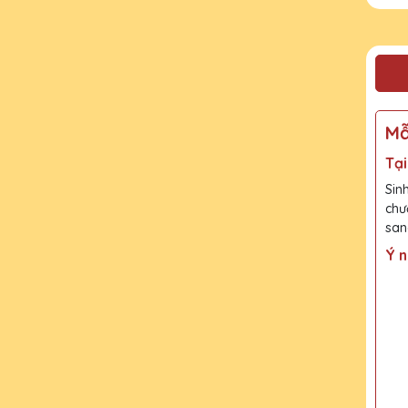
Mẫ
Tại
Sin
chư
san
Ý 