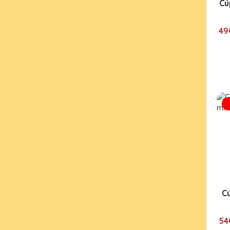
Cú
49
Cú
54