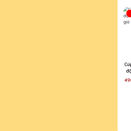
Cúp
độ
49