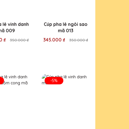
 lê vinh danh
Cúp pha lê ngôi sao
mã 009
mã 013
0 ₫
345.000 ₫
350.000 ₫
350.000 ₫
-5%