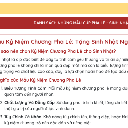
DANH SÁCH NHỮNG MẪU CÚP PHA LÊ - SINH NHẬ
u Kỷ Niệm Chương Pha Lê: Tặng Sinh Nhật Ngư
 sao nên chọn Kỷ Niệm Chương Pha Lê cho Sinh Nhật?
h nhật là dịp đặc biệt để bày tỏ tình cảm yêu thương và tri ân sự h
ơng pha lê không chỉ là món quà đẹp mắt mà còn là biểu tượng tinh t
g trọng và chất liệu cao cấp, đây là lựa chọn hoàn hảo để tạo dấu 
nghĩa của Mẫu Kỷ Niệm Chương Pha Lê
Biểu Tượng Tình Cảm
: Mỗi mẫu kỷ niệm chương pha lê mang đậm 
quan tâm đến người nhận.
Chất Lượng Và Đẳng Cấp
: Sử dụng pha lê tinh khiết, từng chi t
thật giá trị của người được vinh danh.
Tùy Chỉnh Cá Nhân
: Khả năng tùy chỉnh tên, thông điệp, hoặc hì
kỷ niệm chương trở nên độc đáo và riêng biệt.