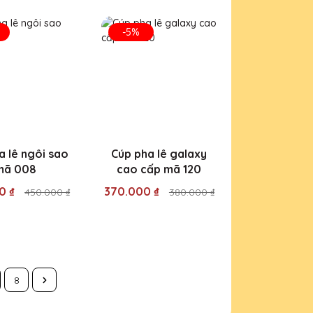
-5%
a lê ngôi sao
Cúp pha lê galaxy
mã 008
cao cấp mã 120
0 ₫
370.000 ₫
450.000 ₫
380.000 ₫
8