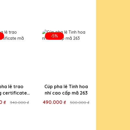
-5%
pha lê trao
Cúp pha lê Tinh hoa
 certificate
nhí cao cấp mã 263
mã 185
0 ₫
490.000 ₫
340.000 ₫
500.000 ₫