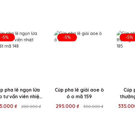
-5%
-5%
-5%
p pha lê ngọn lửa
Cúp pha lê giải aoe ò
Cúp 
o tư vấn viên nhiệt
ó o mã 159
thưởng
huyết mã 148
5.000 ₫
295.000 ₫
335.00
280.000 ₫
300.000 ₫