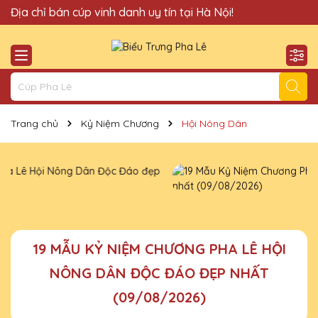
Quà Tặng Cúp Pha Lê Hà Nội QTG xin chào Quý Khách!
Địa chỉ bán cúp vinh danh uy tín tại Hà Nội!
Trang chủ
Kỷ Niệm Chương
Hội Nông Dân
19 MẪU KỶ NIỆM CHƯƠNG PHA LÊ HỘI
NÔNG DÂN ĐỘC ĐÁO ĐẸP NHẤT
(09/08/2026)