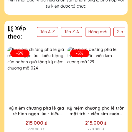
sự kiện được tổ chức.
Xếp
Tên A-Z
Tên Z-A
Hàng mới
Giá thấ
theo:
-5%
-5%
Kỷ niệm chương pha lê giá
Kỷ niệm chương pha lê tròn
rẻ hình ngọn lửa - biểu
mặt trời - viền kim cương
tượng của ngành quà tặng
mã 129
215.000 ₫
215.000 ₫
kỷ niệm chương mã 024
220.000 ₫
220.000 ₫