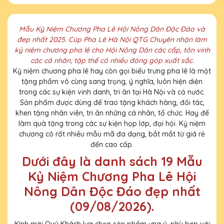
Mẫu Kỷ Niệm Chương Pha Lê Hội Nông Dân Độc Đáo và
đep nhất 2025. Cúp Pha Lê Hà Nội QTG Chuyên nhận làm
kỷ niệm chương pha lê cho Hội Nông Dân các cấp, tôn vinh
các cá nhân, tập thể có nhiều đóng góp xuất sắc.
Kỷ niệm chương pha lê hay còn gọi biểu trưng pha lê là một
tặng phẩm vô cùng sang trọng, ý nghĩa, luôn hiện diện
trong các sự kiện vinh danh, tri ân tại Hà Nội và cả nước.
Sản phẩm được dùng để trao tặng khách hàng, đối tác,
khen tặng nhân viên, tri ân những cá nhân, tổ chức. Hay để
làm quà tặng trong các sự kiện họp lớp, đại hội. Kỷ niệm
chương có rất nhiều mẫu mã đa dạng, bắt mắt từ giá rẻ
đến cao cấp.
Dưới đây là danh sách 19 Mẫu
Kỷ Niệm Chương Pha Lê Hội
Nông Dân Độc Đáo đẹp nhất
(09/08/2026).
Kính mời Quý Khách lựa chọn sản phẩm ưng ý, phù hợp với