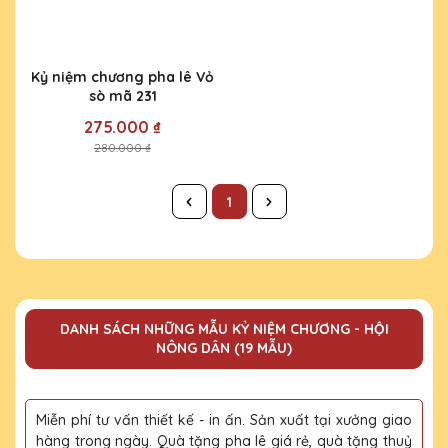
Kỷ niệm chương pha lê Vỏ
sò mã 231
275.000 ₫
280.000 ₫
1
DANH SÁCH NHỮNG MẪU KỶ NIỆM CHƯƠNG - HỘI
NÔNG DÂN (19 MẪU)
Miễn phí tư vấn thiết kế - in ấn. Sản xuất tại xưởng giao
hàng trong ngày. Quà tặng pha lê giá rẻ, quà tặng thuỷ