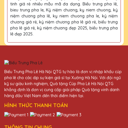
tinh giá rẻ nhiều mẫu mã đa dạng. Biểu trưng pha lê,
bieu trung pha le, Kỷ niệm chương, ky niem chuong, kỷ
niệm chương pha lê, ky niem chuong pha le, kỷ niệm
chương giá rẻ, kỷ niệm chương pha lê giá rẻ, biểu trưng
pha lê giá rẻ, kỷ niệm chương đẹp 2025, biểu trưng pha
lê đẹp 2025.
Biểu Trưng Pha Lê Hà Nội QTG tự hào là đơn vị nhập khẩu cúp
pha lê cho các dịp sự kiện giá sỉ tại Xưởng Hà Nội. Với đội ngũ
kỹ sư giàu kinh nghiệm, Quà tặng Cúp Pha Lê Hà Nội QTG
khẳng định là đơn vị cung cấp giải pháp Quà tặng vinh danh
hàng đầu Việt Nam đến thời điểm hiện tại.
HÌNH THỨC THANH TOÁN
THÔNG TIN CHUNG