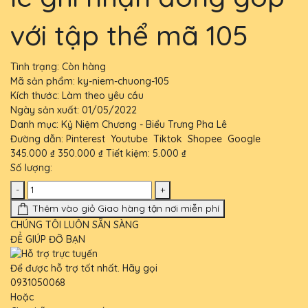
với tập thể mã 105
Tình trạng:
Còn hàng
Mã sản phẩm:
ky-niem-chuong-105
Kích thước:
Làm theo yêu cầu
Ngày sản xuất:
01/05/2022
Danh mục:
Kỷ Niệm Chương - Biểu Trưng Pha Lê
Đường dẫn:
Pinterest
Youtube
Tiktok
Shopee
Google
345.000 ₫
350.000 ₫
Tiết kiệm:
5.000 ₫
Số lượng:
-
+
Thêm vào giỏ
Giao hàng tận nơi miễn phí
CHÚNG TÔI LUÔN SẴN SÀNG
ĐỂ GIÚP ĐỠ BẠN
Để được hỗ trợ tốt nhất. Hãy gọi
0931050068
Hoặc