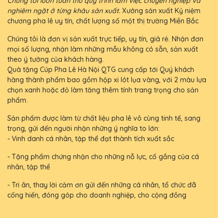
Chúng tôi luôn tuân thủ quy trình làm việc chuyên nghiệp và
nghiêm ngặt ở từng khâu sản xuất.
Xưởng sản xuất Kỷ niệm
chương pha lê uy tín, chất lượng số một thị trường Miền Bắc
Chúng tôi là đơn vị sản xuất trực tiếp, uy tín, giá rẻ. Nhận đơn
mọi số lượng, nhận làm những mẫu không có sẵn, sản xuất
theo ý tưởng của khách hàng.
Quà tặng Cúp Pha Lê Hà Nội QTG cung cấp tới Quý khách
hàng thành phẩm bao gồm hộp xi lót lụa vàng, với 2 màu lựa
chọn xanh hoặc đỏ làm tăng thêm tính trang trọng cho sản
phẩm.
Sản phẩm được làm từ chất liệu pha lê vô cùng tinh tế, sang
trọng, gửi đến người nhận những ý nghĩa to lớn:
- Vinh danh cá nhân, tập thể đạt thành tích xuất sắc
- Tặng phẩm chứng nhận cho những nỗ lực, cố gắng của cá
nhân, tập thể
- Tri ân, thay lời cảm ơn gửi đến những cá nhân, tổ chức đã
cống hiến, đóng góp cho doanh nghiệp, cho cộng đồng