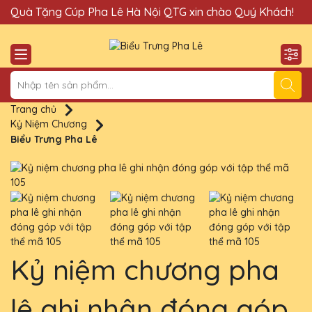
Quà Tặng Cúp Pha Lê Hà Nội QTG xin chào Quý Khách!
Đị
Trang chủ
Kỷ Niệm Chương
Biểu Trưng Pha Lê
Kỷ niệm chương pha
lê ghi nhận đóng góp