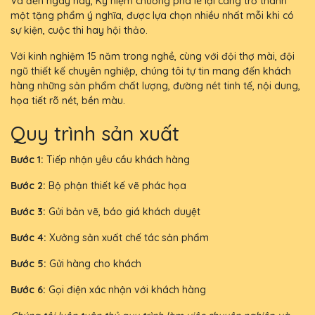
Và đến ngày nay, Kỷ niệm chương pha lê lại càng trở thành
một tặng phẩm ý nghĩa, được lựa chọn nhiều nhất mỗi khi có
sự kiện, cuộc thi hay hội thảo.
Với kinh nghiệm 15 năm trong nghề, cùng với đội thợ mài, đội
ngũ thiết kế chuyên nghiệp, chúng tôi tự tin mang đến khách
hàng những sản phẩm chất lượng, đường nét tinh tế, nội dung,
họa tiết rõ nét, bền màu.
Quy trình sản xuất
Bước 1:
Tiếp nhận yêu cầu khách hàng
Bước 2:
Bộ phận thiết kế vẽ phác họa
Bước 3:
Gửi bản vẽ, báo giá khách duyệt
Bước 4:
Xưởng sản xuất chế tác sản phẩm
Bước 5:
Gửi hàng cho khách
Bước 6:
Gọi điện xác nhận với khách hàng