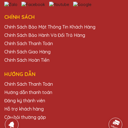
Chất lượng sản phẩm tuyệt vời, dịch vụ
khách hàng chu đáo. Quà Tặng Pha Lê QTG
CHÍNH SÁCH
luôn là lựa chọn hàng đầu của mình khi cần
Chính Sách Bảo Mật Thông Tin Khách Hàng
mua cúp pha lê.
Chính Sách Bảo Hành Và Đổi Trả Hàng
Chính Sách Thanh Toán
Nguyễn Thị Mai
Chính Sách Giao Hàng
25/11/2025
Chính Sách Hoàn Tiền
Đã đặt kỷ niệm chương cho sự kiện của
công ty và kết quả thật sự tuyệt vời. Cảm
HƯỚNG DẪN
ơn Quà Tặng Pha Lê QTG!
Chính Sách Thanh Toán
Hướng dẫn thanh toán
Ngô Thị Giang
Đăng ký thành viên
25/11/2025
Hỗ trợ khách hàng
Đã nhận được kỷ niệm chương và rất hài
Câu hỏi thường gặp
lòng với chất lượng và dịch vụ. Cảm ơn