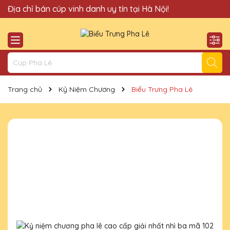
Quà Tặng Cúp Pha Lê Hà Nội QTG xin chào Quý Khách!
Địa chỉ bán cúp vinh danh uy tín tại Hà Nội!
Trang chủ
Kỷ Niệm Chương
Biểu Trưng Pha Lê