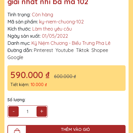
giải nhất nhì ba mã 102
Tình trạng:
Còn hàng
Mã sản phẩm:
ky-niem-chuong-102
Kích thước:
Làm theo yêu cầu
Ngày sản xuất:
01/05/2022
Danh mục:
Kỷ Niệm Chương - Biểu Trưng Pha Lê
Đường dẫn:
Pinterest
Youtube
Tiktok
Shopee
Google
590.000 ₫
600.000 ₫
Tiết kiệm:
10.000 ₫
Số lượng:
-
+
THÊM VÀO GIỎ