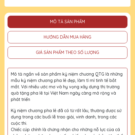
MÔ TẢ SẢN PHẨM
HƯỚNG DẪN MUA HÀNG
GIÁ SẢN PHẨM THEO SỐ LƯỢNG
Mô tả ngắn về sản phẩm kỷ niệm chương QTG là những
mẫu kỷ niệm chương pha lê đẹp, làm tỉ mỉ tinh tế bắt
mắt. Với nhiều ước mơ và hy vọng xây dựng thị trường
quà tặng pha lê tại Việt Nam ngày càng mở rộng và
phát triển
Kỷ niệm chương pha lê đã có từ rất lâu, thường được sử
dụng trong các buổi lễ trao giải, vinh danh, trong các
cuộc thi.
Chiếc cúp chính là chứng nhận cho những nỗ lực của cá