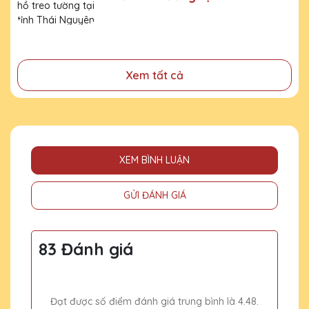
- Tri ân, thay lời cảm ơn gửi đến những cá nhân, tổ chức
Nguyên
đã cống hiến, đóng góp cho doanh nghiệp, cho cộng
đồng
Xem tất cả
XEM BÌNH LUẬN
GỬI ĐÁNH GIÁ
83 Đánh giá
Đạt được số điểm đánh giá trung bình là 4.48.