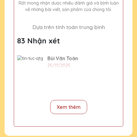
Rất mong nhận được nhiều đánh giá và bình luận
về những bài viết, sản phẩm của chúng tôi.
Dựa trên tính toán trung bình
83 Nhận xét
Bùi Văn Toàn
25/11/2025
Tôi hài lòng về dịch vụ
Vũ Văn Khoa
25/11/2025
Xem thêm
Đã từng mua quà tặng pha lê tại nhiều nơi
nhưng Quà Tặng Pha Lê QTG vẫn là sự lựa
chọn số một của mình. Sản phẩm tinh xảo,