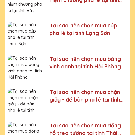
Bắc Ninh
Bước 6:
Gọi điện xác nhận với khách hàng
Chúng tôi luôn tuân thủ quy trình làm việc chuyên nghiệp
và nghiêm ngặt ở từng khâu sản xuất.
Xưởng sản xuất
Tại sao nên chọn mua cúp
Kỷ niệm chương pha lê uy tín, chất lượng số một thị
pha lê tại tỉnh Lạng Sơn
trường Miền Bắc
Chúng tôi là đơn vị sản xuất trực tiếp, uy tín, giá rẻ. Nhận
đơn mọi số lượng, nhận làm những mẫu không có sẵn,
Tại sao nên chọn mua bảng
sản xuất theo ý tưởng của khách hàng.
vinh danh tại tỉnh Hải Phòng
Quà tặng Cúp Pha Lê Hà Nội QTG cung cấp tới Quý
khách hàng thành phẩm bao gồm hộp xi lót lụa vàng,
với 2 màu lựa chọn xanh hoặc đỏ làm tăng thêm tính
trang trọng cho sản phẩm.
Tại sao nên chọn mua chặn
Sản phẩm được làm từ chất liệu pha lê vô cùng tinh tế,
giấy - để bàn pha lê tại tỉnh
sang trọng, gửi đến người nhận những ý nghĩa to lớn:
Nam Định
- Vinh danh cá nhân, tập thể đạt thành tích xuất sắc
- Tặng phẩm chứng nhận cho những nỗ lực, cố gắng của
Tại sao nên chọn mua đồng
cá nhân, tập thể
hồ treo tường tại tỉnh Thái