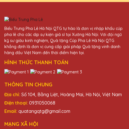
Đỗ Thị Phương
25/11/2025
Lần đầu tiên mình đặt hàng tại Quà Tặng
Biểu Trưng Pha Lê Hà Nội QTG tự hào là đơn vị nhập khẩu cúp
Pha Lê QTG và rất ấn tượng với chất lượng
pha lê cho các dịp sự kiện giá sỉ tại Xưởng Hà Nội. Với đội ngũ
và thiết kế sản phẩm. Chắc chắn sẽ quay lại
kỹ sư giàu kinh nghiệm, Quà tặng Cúp Pha Lê Hà Nội QTG
đặt thêm trong tương lai.
khẳng định là đơn vị cung cấp giải pháp Quà tặng vinh danh
hàng đầu Việt Nam đến thời điểm hiện tại.
HÌNH THỨC THANH TOÁN
Phạm Văn Phong
25/11/2025
Cúp pha lê của Quà Tặng Pha Lê QTG rất
THÔNG TIN CHUNG
đẹp và tinh xảo. Dịch vụ khách hàng chu
Địa chỉ:
Số 104, Bằng Liệt, Hoàng Mai, Hà Nội, Việt Nam
đáo, giao hàng nhanh chóng. Rất đáng tin
cậy!
Điện thoại:
0931050068
Email:
quatangqtg@gmail.com
Vũ Văn Phong
MẠNG XÃ HỘI
25/11/2025