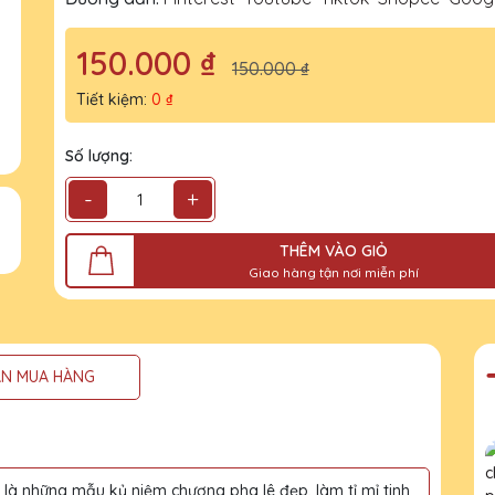
150.000 ₫
150.000 ₫
Tiết kiệm:
0 ₫
Số lượng:
-
+
THÊM VÀO GIỎ
Giao hàng tận nơi miễn phí
N MUA HÀNG
à những mẫu kỷ niệm chương pha lê đẹp, làm tỉ mỉ tinh