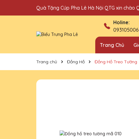
Quà Tặng Cúp Pha Lê Hà Nội QTG xin chào 
Địa chỉ bán cúp vinh danh uy tín tại Hà Nội!
Holine:
093105006
Trang Chủ
Gi
Trang chủ
Đồng Hồ
Đồng Hồ Treo Tường