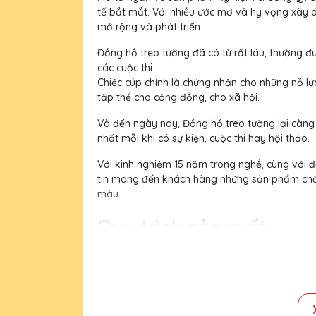
tế bắt mắt. Với nhiều ước mơ và hy vọng xây 
mở rộng và phát triển
Đồng hồ treo tường đã có từ rất lâu, thường đư
các cuộc thi.
Chiếc cúp chính là chứng nhận cho những nỗ lự
tập thể cho cộng đồng, cho xã hội.
Và đến ngày nay, Đồng hồ treo tường lại càng
nhất mỗi khi có sự kiện, cuộc thi hay hội thảo.
Với kinh nghiệm 15 năm trong nghề, cùng với độ
tin mang đến khách hàng những sản phẩm chất l
màu.
Quy trình sản xuất
Bước 1:
Tiếp nhận yêu cầu khách hàng
Bước 2:
Bộ phận thiết kế vẽ phác họa
Bước 3:
Gửi bản vẽ, báo giá khách duyệt