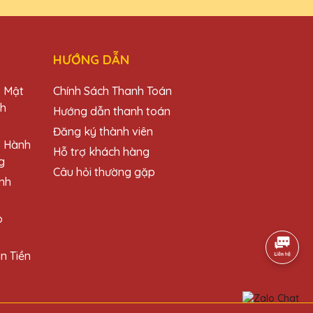
HƯỚNG DẪN
áng tiền!
o Mật
Chính Sách Thanh Toán
ch
Hướng dẫn thanh toán
Đăng ký thành viên
o Hành
Hỗ trợ khách hàng
g
g tôi. Rất hài lòng!
Câu hỏi thường gặp
nh
o
n Tiền
 đẳng cấp!