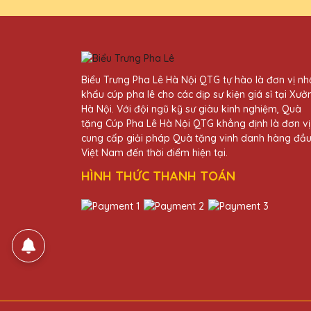
Bùi Văn Hòa
25/11/2025
Chất lượng cúp pha lê của Q
Biểu Trưng Pha Lê Hà Nội QTG tự hào là đơn vị n
khẩu cúp pha lê cho các dịp sự kiện giá sỉ tại Xưở
Hà Nội. Với đội ngũ kỹ sư giàu kinh nghiệm, Quà
Phạm Văn Đạt
tặng Cúp Pha Lê Hà Nội QTG khẳng định là đơn vị
25/11/2025
cung cấp giải pháp Quà tặng vinh danh hàng đầ
Việt Nam đến thời điểm hiện tại.
Cảm ơn Quà Tặng Pha Lê QTG 
HÌNH THỨC THANH TOÁN
Trần Văn Hải
25/11/2025
Tôi rất hài lòng với những 
Đỗ Thị Ngân