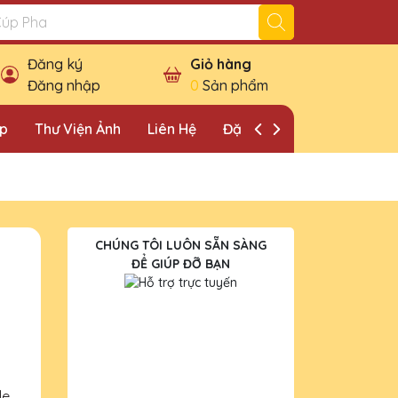
Đăng ký
Giỏ hàng
Đăng nhập
0
Sản phẩm
ặp
Thư Viện Ảnh
Liên Hệ
Đặt Lịch Khảo Sát
CHÚNG TÔI LUÔN SẴN SÀNG
ĐỂ GIÚP ĐỠ BẠN
le