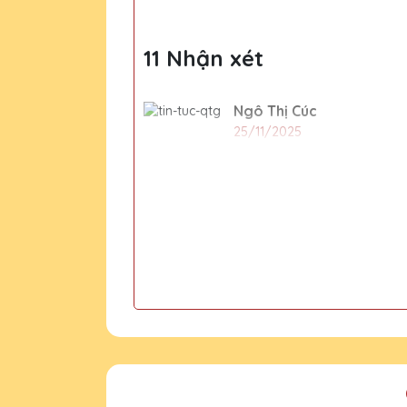
11 Nhận xét
Ngô Thị Cúc
25/11/2025
Nhân viên của Quà Tặng Pha 
Phạm Văn Phong
25/11/2025
Cúp pha lê của Quà Tặng Pha
Phạm Văn Hải
25/11/2025