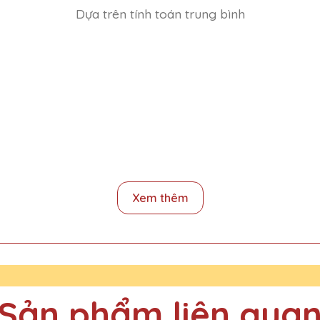
Dựa trên tính toán trung bình
Lê QTG rất nhiệt tình và hỗ trợ hết mình trong suốt quá trình đặt
Xem thêm
 Lê QTG rất đẹp và tinh xảo. Dịch vụ khách hàng chu đáo, giao hà
Sản phẩm liên qua