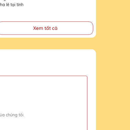
pha lê tại tỉnh Nghệ
An
Xem tất cả
ủa chúng tôi.