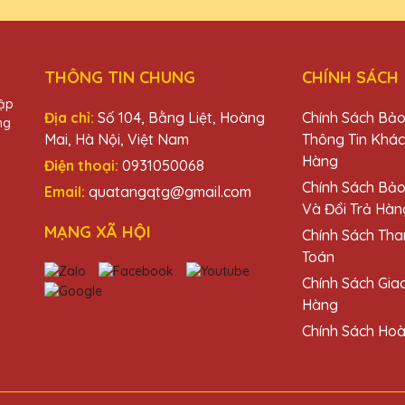
THÔNG TIN CHUNG
CHÍNH SÁCH
uà Tặng Pha Lê QTG thật sự không thể chê vào đâu được. Đúng là đ
hập
Địa chỉ:
Số 104, Bằng Liệt, Hoàng
Chính Sách Bả
ng
Mai, Hà Nội, Việt Nam
Thông Tin Khá
Hàng
Điện thoại:
0931050068
u
Chính Sách Bả
Email:
quatangqtg@gmail.com
Và Đổi Trả Hàn
đã mang đến những chiếc cúp pha lê tuyệt vời cho sự kiện của chún
MẠNG XÃ HỘI
Chính Sách Tha
Toán
Chính Sách Gia
Hàng
Chính Sách Hoà
chiếc cúp pha lê của Quà Tặng Pha Lê QTG. Chúng thật sự rất đẹp và