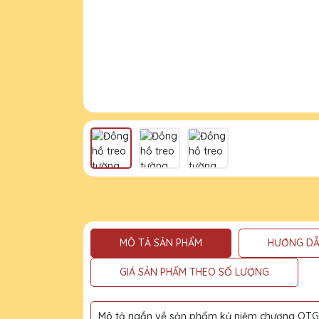
MÔ TẢ SẢN PHẨM
HƯỚNG DẪ
GIÁ SẢN PHẨM THEO SỐ LƯỢNG
Mô tả ngắn về sản phẩm kỷ niệm chương QTG l