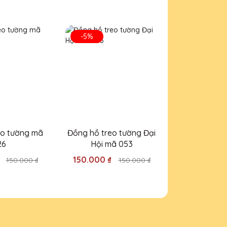
a Lê QTG!
-5%
-5%
ộ!
eo tường mã
Đồng hồ treo tường Đại
Đồng hồ tre
 ra.
26
Hội mã 053
Hội m
₫
150.000 ₫
150.000 ₫
150.000 ₫
150.000 ₫