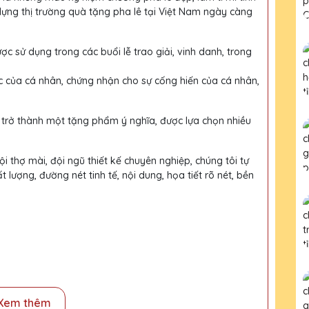
dựng thị trường quà tặng pha lê tại Việt Nam ngày càng
ợc sử dụng trong các buổi lễ trao giải, vinh danh, trong
c của cá nhân, chứng nhận cho sự cống hiến của cá nhân,
 trở thành một tặng phẩm ý nghĩa, được lựa chọn nhiều
i thợ mài, đội ngũ thiết kế chuyên nghiệp, chúng tôi tự
ượng, đường nét tinh tế, nội dung, họa tiết rõ nét, bền
Xem thêm