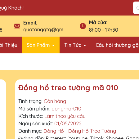
Quý Khách!
Mở cửa:
Email:
quatangqtg@gmail.com
8
8h00 - 17h30
ới Thiệu
Sản Phẩm
Tin Tức
Câu hỏi thường g
Đồng hồ treo tường mã 010
Tình trạng:
Còn hàng
Mã sản phẩm:
dong-ho-010
Kích thước:
Làm theo yêu cầu
Ngày sản xuất:
01/05/2022
Danh mục:
Đồng Hồ - Đồng Hồ Treo Tường
Đường dẫn:
Pinterest
Youtube
Tiktok
Shopee
Goog