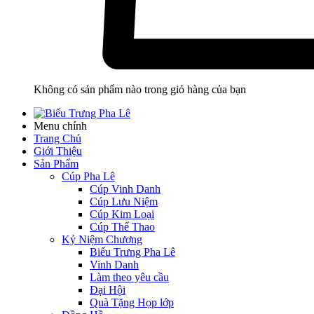
Không có sản phẩm nào trong giỏ hàng của bạn
Menu chính
Trang Chủ
Giới Thiệu
Sản Phẩm
Cúp Pha Lê
Cúp Vinh Danh
Cúp Lưu Niệm
Cúp Kim Loại
Cúp Thể Thao
Kỷ Niệm Chương
Biểu Trưng Pha Lê
Vinh Danh
Làm theo yêu cầu
Đại Hội
Quà Tặng Họp lớp