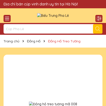
Quà Tặng Cúp Pha Lê Hà Nội QTG xin chào Quý Khách!
Địa chỉ bán cúp vinh danh uy tín tại Hà Nội!
Trang chủ
Đồng Hồ
Đồng Hồ Treo Tường