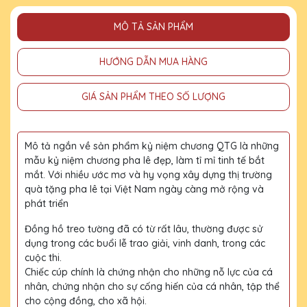
MÔ TẢ SẢN PHẨM
HƯỚNG DẪN MUA HÀNG
GIÁ SẢN PHẨM THEO SỐ LƯỢNG
Mô tả ngắn về sản phẩm kỷ niệm chương QTG là những
mẫu kỷ niệm chương pha lê đẹp, làm tỉ mỉ tinh tế bắt
mắt. Với nhiều ước mơ và hy vọng xây dựng thị trường
quà tặng pha lê tại Việt Nam ngày càng mở rộng và
phát triển
Đồng hồ treo tường đã có từ rất lâu, thường được sử
dụng trong các buổi lễ trao giải, vinh danh, trong các
cuộc thi.
Chiếc cúp chính là chứng nhận cho những nỗ lực của cá
nhân, chứng nhận cho sự cống hiến của cá nhân, tập thể
cho cộng đồng, cho xã hội.