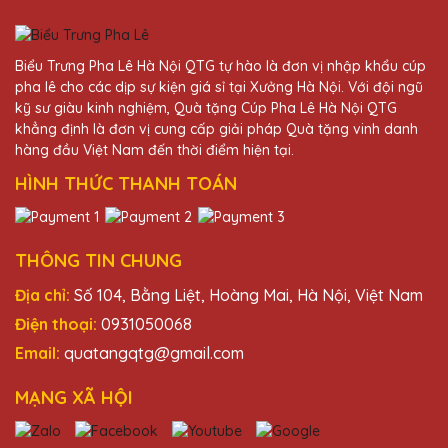
25/11/2025
Mẫu mã cúp pha lê tại Quà Tặng Pha Lê
Biểu Trưng Pha Lê Hà Nội QTG tự hào là đơn vị nhập khẩu cúp
QTG rất đa dạng và đẹp mắt, luôn mang
pha lê cho các dịp sự kiện giá sỉ tại Xưởng Hà Nội. Với đội ngũ
đến sự hài lòng cho khách hàng.
kỹ sư giàu kinh nghiệm, Quà tặng Cúp Pha Lê Hà Nội QTG
khẳng định là đơn vị cung cấp giải pháp Quà tặng vinh danh
hàng đầu Việt Nam đến thời điểm hiện tại.
Hoàng Thị Lệ
HÌNH THỨC THANH TOÁN
25/11/2025
Sản phẩm cúp pha lê Hà Nội đẹp mắt, thể
hiện tinh thần chuyên nghiệp và sự chuyên
THÔNG TIN CHUNG
tâm.
Địa chỉ:
Số 104, Bằng Liệt, Hoàng Mai, Hà Nội, Việt Nam
Điện thoại:
0931050068
Email:
quatangqtg@gmail.com
MẠNG XÃ HỘI