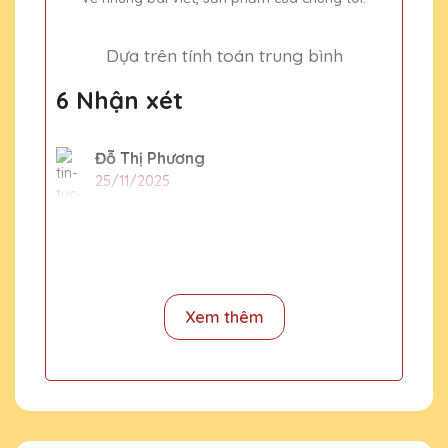
Dựa trên tính toán trung bình
6 Nhận xét
Đỗ Thị Phương
25/11/2025
Lần đầu tiên mình đặt hàng tại Quà Tặng
Pha Lê QTG và rất ấn tượng với chất lượng
và thiết kế sản phẩm. Chắc chắn sẽ quay lại
đặt thêm trong tương lai.
Xem thêm
Đặng Thị Hiền
25/11/2025
Chất lượng pha lê tại Quà Tặng Pha Lê
QTG rất tốt, thiết kế đẹp và độc đáo. Rất