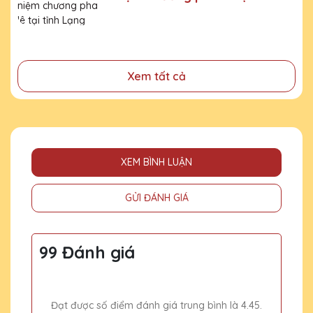
đã cống hiến, đóng góp cho doanh nghiệp, cho cộng
Lạng Sơn
đồng
Xem tất cả
XEM BÌNH LUẬN
GỬI ĐÁNH GIÁ
99 Đánh giá
Đạt được số điểm đánh giá trung bình là 4.45.