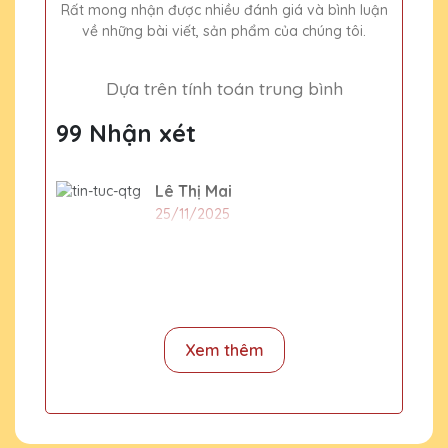
Rất mong nhận được nhiều đánh giá và bình luận
về những bài viết, sản phẩm của chúng tôi.
Dựa trên tính toán trung bình
99 Nhận xét
Lê Thị Mai
25/11/2025
Sản phẩm chất lượng cao
Đặng Thị Vân
25/11/2025
Xem thêm
Sản phẩm pha lê của Quà Tặng Pha Lê QTG
thật sự đẳng cấp và sang trọng. Công ty
mình đã nhận được rất nhiều lời khen từ đối