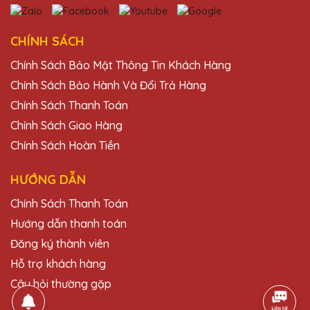
Mình đã đặt một số lượng lớn cúp pha lê
cho sự kiện cuối năm của công ty và tất cả
đều rất đẹp và chất lượng. Cảm ơn Quà
CHÍNH SÁCH
Tặng Pha Lê QTG!
Chính Sách Bảo Mật Thông Tin Khách Hàng
Chính Sách Bảo Hành Và Đổi Trả Hàng
Phạm Văn Lâm
Chính Sách Thanh Toán
25/11/2025
Chính Sách Giao Hàng
Chính Sách Hoàn Tiền
Sản phẩm của Quà Tặng Pha Lê QTG
không chỉ đẹp mà còn rất sang trọng. Chắc
chắn sẽ giới thiệu cho bạn bè.
HƯỚNG DẪN
Chính Sách Thanh Toán
Hoàng Thị Hoa
Hướng dẫn thanh toán
25/11/2025
Đăng ký thành viên
Hỗ trợ khách hàng
Chất lượng pha lê rất tốt, dịch vụ giao
hàng nhanh chóng và đúng hẹn. Rất hài
Câu hỏi thường gặp
lòng với Quà Tặng Pha Lê QTG.