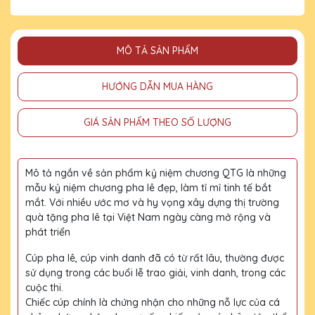
MÔ TẢ SẢN PHẨM
HƯỚNG DẪN MUA HÀNG
GIÁ SẢN PHẨM THEO SỐ LƯỢNG
Mô tả ngắn về sản phẩm kỷ niệm chương QTG là những
mẫu kỷ niệm chương pha lê đẹp, làm tỉ mỉ tinh tế bắt
mắt. Với nhiều ước mơ và hy vọng xây dựng thị trường
quà tặng pha lê tại Việt Nam ngày càng mở rộng và
phát triển
Cúp pha lê, cúp vinh danh đã có từ rất lâu, thường được
sử dụng trong các buổi lễ trao giải, vinh danh, trong các
cuộc thi.
Chiếc cúp chính là chứng nhận cho những nỗ lực của cá