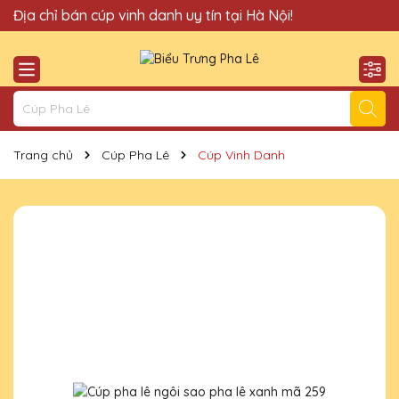
Quà Tặng Cúp Pha Lê Hà Nội QTG xin chào Quý Khách!
Địa chỉ bán cúp vinh danh uy tín tại Hà Nội!
Trang chủ
Cúp Pha Lê
Cúp Vinh Danh