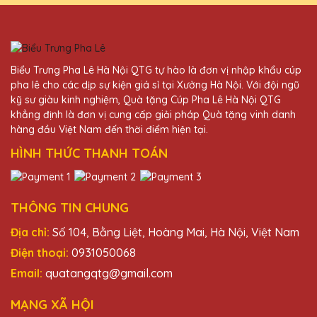
Đặng Thị Hằng
25/11/2025
Cúp pha lê của Quà Tặng Pha Lê QTG thật
sự đẳng cấp và sang trọng. Công ty mình
Biểu Trưng Pha Lê Hà Nội QTG tự hào là đơn vị nhập khẩu cúp
đã nhận được rất nhiều lời khen từ đối tác
pha lê cho các dịp sự kiện giá sỉ tại Xưởng Hà Nội. Với đội ngũ
sau khi trao tặng những chiếc cúp này.
kỹ sư giàu kinh nghiệm, Quà tặng Cúp Pha Lê Hà Nội QTG
khẳng định là đơn vị cung cấp giải pháp Quà tặng vinh danh
hàng đầu Việt Nam đến thời điểm hiện tại.
Hoàng Thị Lệ
HÌNH THỨC THANH TOÁN
25/11/2025
Cúp pha lê từ Quà Tặng Pha Lê QTG không
chỉ đẹp mà còn mang lại giá trị tinh thần lớn
THÔNG TIN CHUNG
cho người nhận. Sẽ tiếp tục hợp tác dài lâu
Địa chỉ:
Số 104, Bằng Liệt, Hoàng Mai, Hà Nội, Việt Nam
với công ty.
Điện thoại:
0931050068
Email:
quatangqtg@gmail.com
Ngô Thị Xuân
25/11/2025
MẠNG XÃ HỘI