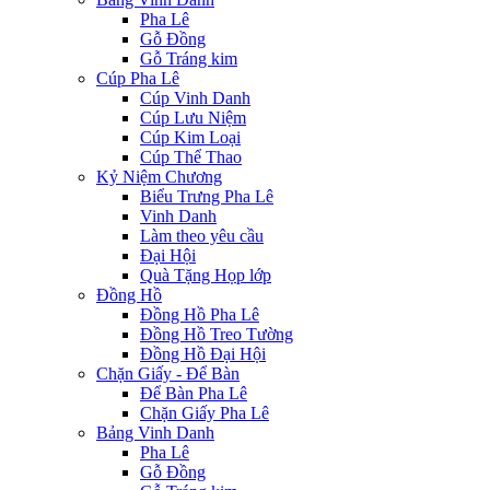
Pha Lê
Gỗ Đồng
Gỗ Tráng kim
Cúp Pha Lê
Cúp Vinh Danh
Cúp Lưu Niệm
Cúp Kim Loại
Cúp Thể Thao
Kỷ Niệm Chương
Biểu Trưng Pha Lê
Vinh Danh
Làm theo yêu cầu
Đại Hội
Quà Tặng Họp lớp
Đồng Hồ
Đồng Hồ Pha Lê
Đồng Hồ Treo Tường
Đồng Hồ Đại Hội
Chặn Giấy - Để Bàn
Để Bàn Pha Lê
Chặn Giấy Pha Lê
Bảng Vinh Danh
Pha Lê
Gỗ Đồng