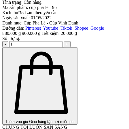
Tình trạng:
Còn hàng
Mã sản phẩm:
cup-pha-le-195
Kích thước:
Làm theo yêu cầu
Ngày sản xuất:
01/05/2022
Danh mục:
Cúp Pha Lê - Cúp Vinh Danh
Đường dẫn:
Pinterest
Youtube
Tiktok
Shopee
Google
880.000 ₫
900.000 ₫
Tiết kiệm:
20.000 ₫
Số lượng:
-
+
Thêm vào giỏ
Giao hàng tận nơi miễn phí
CHÚNG TÔI LUÔN SẴN SÀNG