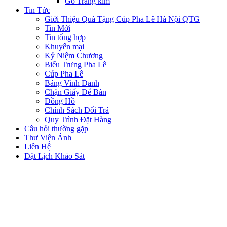
Gỗ Tráng kim
Tin Tức
Giới Thiệu Quà Tặng Cúp Pha Lê Hà Nội QTG
Tin Mới
Tin tổng hợp
Khuyến mại
Kỷ Niệm Chương
Biểu Trưng Pha Lê
Cúp Pha Lê
Bảng Vinh Danh
Chặn Giấy Để Bàn
Đồng Hồ
Chính Sách Đổi Trả
Quy Trình Đặt Hàng
Câu hỏi thường gặp
Thư Viện Ảnh
Liên Hệ
Đặt Lịch Khảo Sát