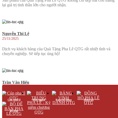
Sản phẩm của Quà Tặng Pha Lê QTG không chỉ đẹp mà còn mang
lại giá trị tinh thần lớn cho người nhận.
Nguyễn Thị Lệ
25/11/2025
Dịch vụ khách hàng của Quà Tặng Pha Lê QTG rất nhiệt tình và
chuyên nghiệp. Sẽ tiếp tục ủng hộ!
Trần Văn Hiếu
25/11/2025
Đã nhận được kỷ niệm chương và rất ấn tượng với thiết kế và chất
Cúp pha lê
Biểu trưng
Bảng gỗ đồng
Đồng hồ
lượng. Cảm ơn Quà Tặng Pha Lê QTG!
Để bàn