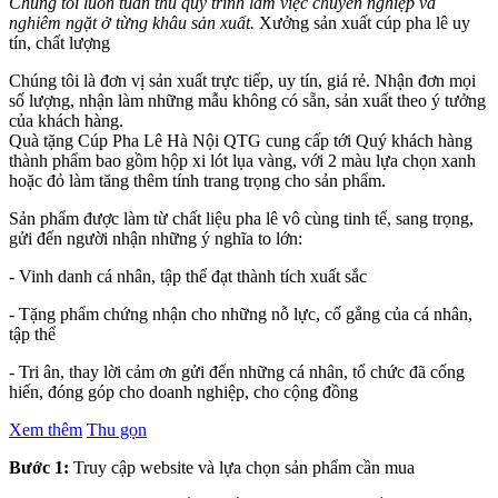
Chúng tôi luôn tuân thủ quy trình làm việc chuyên nghiệp và
nghiêm ngặt ở từng khâu sản xuất.
Xưởng sản xuất cúp pha lê uy
tín, chất lượng
Chúng tôi là đơn vị sản xuất trực tiếp, uy tín, giá rẻ. Nhận đơn mọi
số lượng, nhận làm những mẫu không có sẵn, sản xuất theo ý tưởng
của khách hàng.
Quà tặng Cúp Pha Lê Hà Nội QTG cung cấp tới Quý khách hàng
thành phẩm bao gồm hộp xi lót lụa vàng, với 2 màu lựa chọn xanh
hoặc đỏ làm tăng thêm tính trang trọng cho sản phẩm.
Sản phẩm được làm từ chất liệu pha lê vô cùng tinh tế, sang trọng,
gửi đến người nhận những ý nghĩa to lớn:
- Vinh danh cá nhân, tập thể đạt thành tích xuất sắc
- Tặng phẩm chứng nhận cho những nỗ lực, cố gắng của cá nhân,
tập thể
- Tri ân, thay lời cảm ơn gửi đến những cá nhân, tổ chức đã cống
hiến, đóng góp cho doanh nghiệp, cho cộng đồng
Xem thêm
Thu gọn
Bước 1:
Truy cập website và lựa chọn sản phẩm cần mua