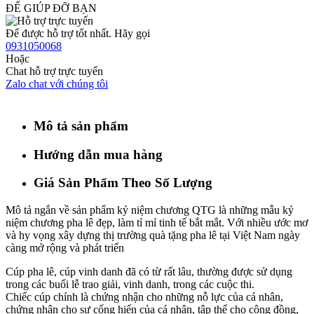
ĐỂ GIÚP ĐỠ BẠN
Để được hỗ trợ tốt nhất. Hãy gọi
0931050068
Hoặc
Chat hỗ trợ trực tuyến
Zalo chat với chúng tôi
Mô tả sản phẩm
Hướng dẫn mua hàng
Giá Sản Phẩm Theo Số Lượng
Mô tả ngắn về sản phẩm kỷ niệm chương QTG là những mẫu kỷ
niệm chương pha lê đẹp, làm tỉ mỉ tinh tế bắt mắt. Với nhiều ước mơ
và hy vọng xây dựng thị trường quà tặng pha lê tại Việt Nam ngày
càng mở rộng và phát triển
Cúp pha lê, cúp vinh danh đã có từ rất lâu, thường được sử dụng
trong các buổi lễ trao giải, vinh danh, trong các cuộc thi.
Chiếc cúp chính là chứng nhận cho những nỗ lực của cá nhân,
chứng nhận cho sự cống hiến của cá nhân, tập thể cho cộng đồng,