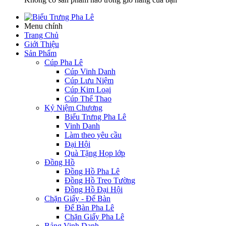
Menu chính
Trang Chủ
Giới Thiệu
Sản Phẩm
Cúp Pha Lê
Cúp Vinh Danh
Cúp Lưu Niệm
Cúp Kim Loại
Cúp Thể Thao
Kỷ Niệm Chương
Biểu Trưng Pha Lê
Vinh Danh
Làm theo yêu cầu
Đại Hội
Quà Tặng Họp lớp
Đồng Hồ
Đồng Hồ Pha Lê
Đồng Hồ Treo Tường
Đồng Hồ Đại Hội
Chặn Giấy - Để Bàn
Để Bàn Pha Lê
Chặn Giấy Pha Lê
Bảng Vinh Danh