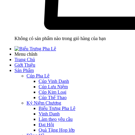
Không có sản phẩm nào trong giỏ hàng của bạn
Menu chính
Trang Chủ
Giới Thiệu
Sản Phẩm
Cúp Pha Lê
Cúp Vinh Danh
Cúp Lưu Niệm
Cúp Kim Loại
Cúp Thể Thao
Kỷ Niệm Chương
Biểu Trưng Pha Lê
Vinh Danh
Làm theo yêu cầu
Đại Hội
Quà Tặng Họp lớp