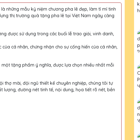
à những mẫu kỷ niệm chương pha lê đẹp, làm tỉ mỉ tinh
dựng thị trường quà tặng pha lê tại Việt Nam ngày càng
ờng được sử dụng trong các buổi lễ trao giải, vinh danh,
c của cá nhân, chứng nhận cho sự cống hiến của cá nhân,
h một tặng phẩm ý nghĩa, được lựa chọn nhiều nhất mỗi
i thợ mài, đội ngũ thiết kế chuyên nghiệp, chúng tôi tự
ượng, đường nét tinh tế, nội dung, họa tiết rõ nét, bền