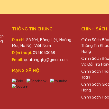
THÔNG TIN CHUNG
CHÍNH SÁCH
hập
Địa chỉ:
Số 104, Bằng Liệt, Hoàng
Chính Sách Bả
ng
Mai, Hà Nội, Việt Nam
Thông Tin Khá
Hàng
Điện thoại:
0931050068
u
Chính Sách Bả
Email:
quatangqtg@gmail.com
Và Đổi Trả Hàn
MẠNG XÃ HỘI
Chính Sách Tha
Toán
Chính Sách Gia
Hàng
Chính Sách Hoà