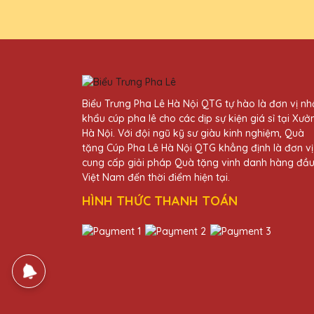
Biểu Trưng Pha Lê Hà Nội QTG tự hào là đơn vị n
khẩu cúp pha lê cho các dịp sự kiện giá sỉ tại Xưở
Hà Nội. Với đội ngũ kỹ sư giàu kinh nghiệm, Quà
tặng Cúp Pha Lê Hà Nội QTG khẳng định là đơn vị
cung cấp giải pháp Quà tặng vinh danh hàng đầ
Việt Nam đến thời điểm hiện tại.
HÌNH THỨC THANH TOÁN