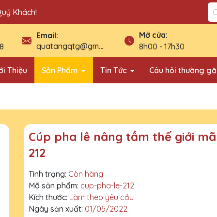
Quý Khách!
Mở cửa:
Email:
quatangqtg@gmail.com
8
8h00 - 17h30
ới Thiệu
Sản Phẩm
Tin Tức
Câu hỏi thường g
Cúp pha lê nâng tầm thế giới mã
212
Tình trạng:
Còn hàng
Mã sản phẩm:
cup-pha-le-212
Kích thước:
Làm theo yêu cầu
Ngày sản xuất:
01/05/2022