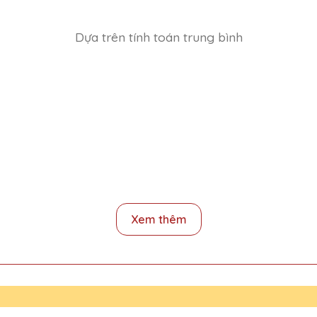
Dựa trên tính toán trung bình
ê QTG không chỉ đẹp mà còn mang lại giá trị tinh thần lớn cho ng
Xem thêm
ặng Pha Lê QTG rất nhiệt tình và chuyên nghiệp. Sẽ tiếp tục ủng h