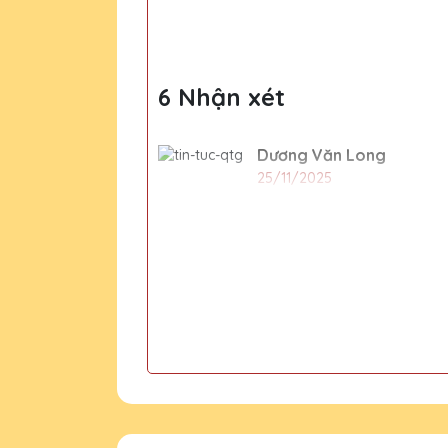
cộng đồng
6 Nhận xét
Dương Văn Long
25/11/2025
Sản phẩm của Quà Tặng Pha L
Trần Văn Toàn
25/11/2025
Dịch vụ khách hàng của Quà T
Hồ Văn Hưng
25/11/2025