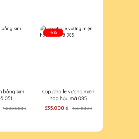
n
ản phẩm.
-5%
-5%
ộ!
h bằng kim
Cúp pha lê vương miện
Cúp pha lê 
ười nhận.
mã 051
hoa hậu mã 085
kim loại
635.000 ₫
325.000 ₫
1.200.000 ₫
650.000 ₫
.