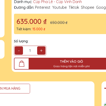
Danh mục:
Cúp Pha Lê - Cúp Vinh Danh
Đường dẫn:
Pinterest
Youtube
Tiktok
Shopee
Goog
635.000 ₫
650.000 ₫
Tiết kiệm:
15.000 ₫
Số lượng:
-
+
THÊM VÀO GIỎ
Giao hàng tận nơi miễn phí
N MUA HÀNG