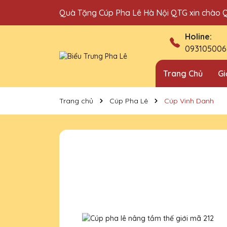
Quà Tặng Cúp Pha Lê Hà Nội QTG xin chào 
Địa chỉ bán cúp vinh danh uy tín tại Hà Nội!
Holine:
093105006
Trang Chủ
Gi
Trang chủ
Cúp Pha Lê
Cúp Vinh Danh