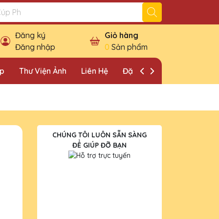
Đăng ký
Giỏ hàng
Đăng nhập
0
Sản phẩm
ặp
Thư Viện Ảnh
Liên Hệ
Đặt Lịch Khảo Sát
CHÚNG TÔI LUÔN SẴN SÀNG
ĐỂ GIÚP ĐỠ BẠN