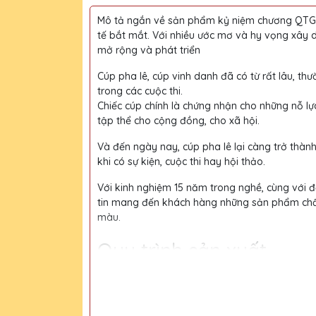
Mô tả ngắn về sản phẩm kỷ niệm chương QTG l
tế bắt mắt. Với nhiều ước mơ và hy vọng xây 
mở rộng và phát triển
Cúp pha lê, cúp vinh danh đã có từ rất lâu, thư
trong các cuộc thi.
Chiếc cúp chính là chứng nhận cho những nỗ lự
tập thể cho cộng đồng, cho xã hội.
Và đến ngày nay, cúp pha lê lại càng trở thàn
khi có sự kiện, cuộc thi hay hội thảo.
Với kinh nghiệm 15 năm trong nghề, cùng với độ
tin mang đến khách hàng những sản phẩm chất l
màu.
Quy trình sản xuất
Bước 1:
Tiếp nhận yêu cầu khách hàng
Bước 2:
Bộ phận thiết kế vẽ phác họa