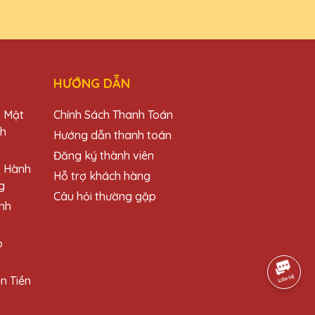
HƯỚNG DẪN
o Mật
Chính Sách Thanh Toán
ch
Hướng dẫn thanh toán
Đăng ký thành viên
o Hành
Hỗ trợ khách hàng
g
Câu hỏi thường gặp
nh
o
n Tiền