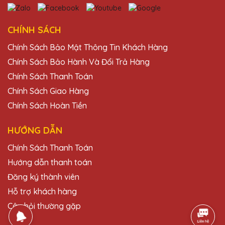
Đặng Thị Dung
25/11/2025
CHÍNH SÁCH
Kỷ niệm chương pha lê tại Quà Tặng Pha
Chính Sách Bảo Mật Thông Tin Khách Hàng
Lê QTG không chỉ đẹp mà còn rất bền.
Chính Sách Bảo Hành Và Đổi Trả Hàng
Chắc chắn sẽ tiếp tục ủng hộ!
Chính Sách Thanh Toán
Chính Sách Giao Hàng
Hoàng Thị Hoa
Chính Sách Hoàn Tiền
25/11/2025
HƯỚNG DẪN
Dịch vụ thiết kế theo yêu cầu của Quà Tặng
Pha Lê QTG thật tuyệt vời. Kỷ niệm chương
Chính Sách Thanh Toán
nhận được rất đúng ý và tinh tế.
Hướng dẫn thanh toán
Đăng ký thành viên
Đỗ Thị Hạnh
Hỗ trợ khách hàng
25/11/2025
Câu hỏi thường gặp
Sản phẩm của Quà Tặng Pha Lê QTG