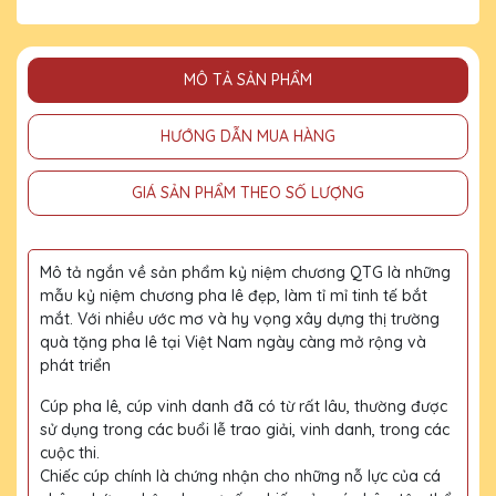
MÔ TẢ SẢN PHẨM
HƯỚNG DẪN MUA HÀNG
GIÁ SẢN PHẨM THEO SỐ LƯỢNG
Mô tả ngắn về sản phẩm kỷ niệm chương QTG là những
mẫu kỷ niệm chương pha lê đẹp, làm tỉ mỉ tinh tế bắt
mắt. Với nhiều ước mơ và hy vọng xây dựng thị trường
quà tặng pha lê tại Việt Nam ngày càng mở rộng và
phát triển
Cúp pha lê, cúp vinh danh đã có từ rất lâu, thường được
sử dụng trong các buổi lễ trao giải, vinh danh, trong các
cuộc thi.
Chiếc cúp chính là chứng nhận cho những nỗ lực của cá