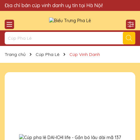
Quà Tặng Cúp Pha Lê Hà Nội QTG xin chào Quý Khách!
Địa chỉ bán cúp vinh danh uy tín tại Hà Nội!
Trang chủ
Cúp Pha Lê
Cúp Vinh Danh