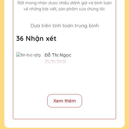
Rất mong nhận được nhiều đánh giá và bình luận
về những bài viết, sản phẩm của chúng tôi.
Dựa trên tính toán trung bình
36 Nhận xét
Đỗ Thị Ngọc
25/11/2025
Cho xin địa chỉ văn phòng
Nguyễn Hương Giang
2020-01-01
Xem thêm
Số 15H ngõ 133 Nguyễn Trãi,
Thanh Xuân, Hà NỘi