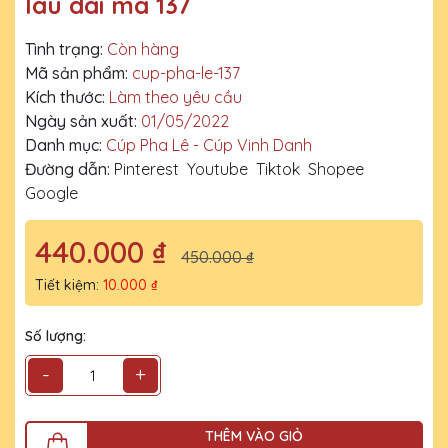
lâu dài mã 137
Tình trạng:
Còn hàng
Mã sản phẩm:
cup-pha-le-137
Kích thước:
Làm theo yêu cầu
Ngày sản xuất:
01/05/2022
Danh mục:
Cúp Pha Lê - Cúp Vinh Danh
Đường dẫn:
Pinterest
Youtube
Tiktok
Shopee
Google
440.000 ₫
450.000 ₫
Tiết kiệm:
10.000 ₫
Số lượng:
-
+
THÊM VÀO GIỎ