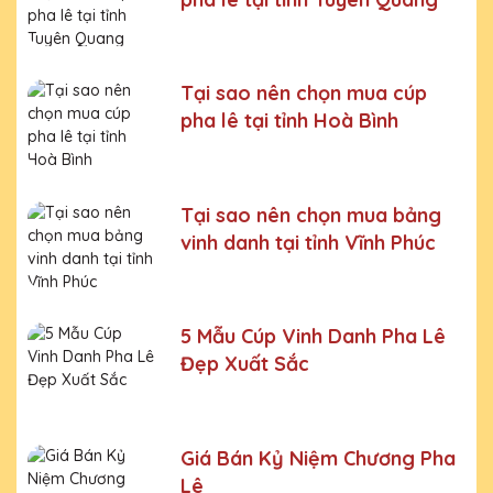
Bước 6:
Gọi điện xác nhận với khách hàng
Chúng tôi luôn tuân thủ quy trình làm việc chuyên nghiệp
và nghiêm ngặt ở từng khâu sản xuất.
Xưởng sản xuất
Tại sao nên chọn mua cúp
cúp pha lê uy tín, chất lượng
pha lê tại tỉnh Hoà Bình
Chúng tôi là đơn vị sản xuất trực tiếp, uy tín, giá rẻ. Nhận
đơn mọi số lượng, nhận làm những mẫu không có sẵn,
sản xuất theo ý tưởng của khách hàng.
Tại sao nên chọn mua bảng
Quà tặng Cúp Pha Lê Hà Nội QTG cung cấp tới Quý
vinh danh tại tỉnh Vĩnh Phúc
khách hàng thành phẩm bao gồm hộp xi lót lụa vàng,
với 2 màu lựa chọn xanh hoặc đỏ làm tăng thêm tính
trang trọng cho sản phẩm.
Sản phẩm được làm từ chất liệu pha lê vô cùng tinh tế,
5 Mẫu Cúp Vinh Danh Pha Lê
sang trọng, gửi đến người nhận những ý nghĩa to lớn:
Đẹp Xuất Sắc
- Vinh danh cá nhân, tập thể đạt thành tích xuất sắc
- Tặng phẩm chứng nhận cho những nỗ lực, cố gắng của
cá nhân, tập thể
Giá Bán Kỷ Niệm Chương Pha
Lê
- Tri ân, thay lời cảm ơn gửi đến những cá nhân, tổ chức