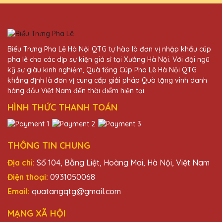
viên rất chuyên nghiệp và nhiệt tình. Rất
đáng tin cậy!
Đặng Thị Hằng
Biểu Trưng Pha Lê Hà Nội QTG tự hào là đơn vị nhập khẩu cúp
25/11/2025
pha lê cho các dịp sự kiện giá sỉ tại Xưởng Hà Nội. Với đội ngũ
kỹ sư giàu kinh nghiệm, Quà tặng Cúp Pha Lê Hà Nội QTG
Cúp pha lê của Quà Tặng Pha Lê QTG thật
khẳng định là đơn vị cung cấp giải pháp Quà tặng vinh danh
sự đẳng cấp và sang trọng. Công ty mình
hàng đầu Việt Nam đến thời điểm hiện tại.
đã nhận được rất nhiều lời khen từ đối tác
HÌNH THỨC THANH TOÁN
sau khi trao tặng những chiếc cúp này.
Đỗ Thị Hoa
THÔNG TIN CHUNG
25/11/2025
Địa chỉ:
Số 104, Bằng Liệt, Hoàng Mai, Hà Nội, Việt Nam
Mình đã đặt kỷ niệm chương cho công ty
Điện thoại:
0931050068
và nhận được rất nhiều lời khen ngợi từ đối
Email:
quatangqtg@gmail.com
tác. Cảm ơn Quà Tặng Pha Lê QTG!
MẠNG XÃ HỘI