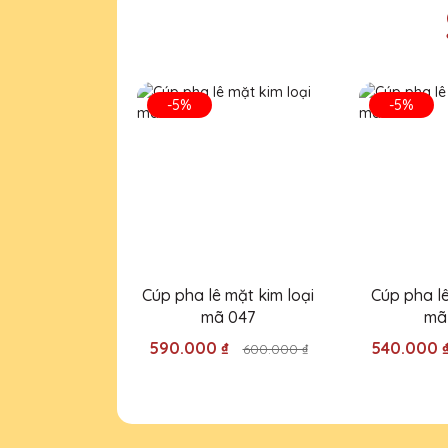
Phạm Văn Long
25/11/2025
-5%
-5%
Mình đã đặt làm cúp pha lê tạ
hợp lý nữa!
Bùi Văn Khôi
25/11/2025
Cúp pha lê từ Quà Tặng Pha L
Cúp pha lê mặt kim loại
Cúp pha lê 
ty.
mã 047
mã
590.000 ₫
540.000 
600.000 ₫
Dương Văn Thái
25/11/2025
Mình đã đặt một số lượng lớn