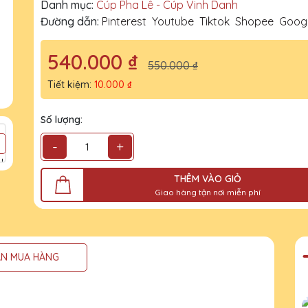
Danh mục:
Cúp Pha Lê - Cúp Vinh Danh
Đường dẫn:
Pinterest
Youtube
Tiktok
Shopee
Goog
540.000 ₫
550.000 ₫
Tiết kiệm:
10.000 ₫
Số lượng:
-
+
THÊM VÀO GIỎ
Giao hàng tận nơi miễn phí
N MUA HÀNG