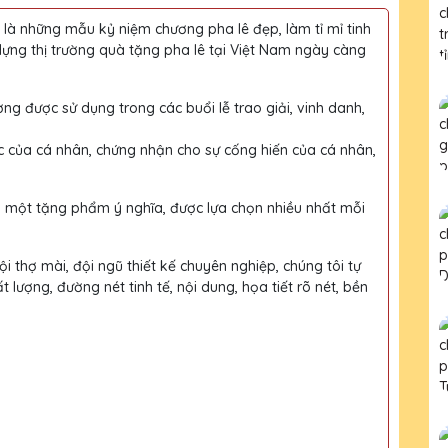
à những mẫu kỷ niệm chương pha lê đẹp, làm tỉ mỉ tinh
dựng thị trường quà tặng pha lê tại Việt Nam ngày càng
ờng được sử dụng trong các buổi lễ trao giải, vinh danh,
c của cá nhân, chứng nhận cho sự cống hiến của cá nhân,
h một tặng phẩm ý nghĩa, được lựa chọn nhiều nhất mỗi
i thợ mài, đội ngũ thiết kế chuyên nghiệp, chúng tôi tự
ượng, đường nét tinh tế, nội dung, họa tiết rõ nét, bền