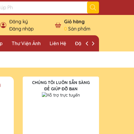
Đăng ký
Giỏ hàng
Đăng nhập
0
Sản phẩm
ặp
Thư Viện Ảnh
Liên Hệ
Đặt Lịch Khảo Sát
m
CHÚNG TÔI LUÔN SẴN SÀNG
ĐỂ GIÚP ĐỠ BẠN