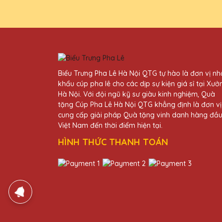
Lê QTG!
Lê Thị Lan
25/11/2025
Biểu Trưng Pha Lê Hà Nội QTG tự hào là đơn vị n
Thiết kế pha lê tại Quà Tặng
khẩu cúp pha lê cho các dịp sự kiện giá sỉ tại Xưở
hàng của mình.
Hà Nội. Với đội ngũ kỹ sư giàu kinh nghiệm, Quà
tặng Cúp Pha Lê Hà Nội QTG khẳng định là đơn vị
cung cấp giải pháp Quà tặng vinh danh hàng đầ
Trần Văn Hải
Việt Nam đến thời điểm hiện tại.
25/11/2025
HÌNH THỨC THANH TOÁN
Chất lượng sản phẩm tuyệt v
pha lê.
Lê Thị Cẩm
25/11/2025