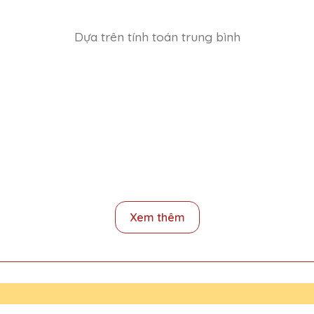
Dựa trên tính toán trung bình
ng
Xem thêm
 Trãi, Thanh Xuân, Hà NỘi
à Nội