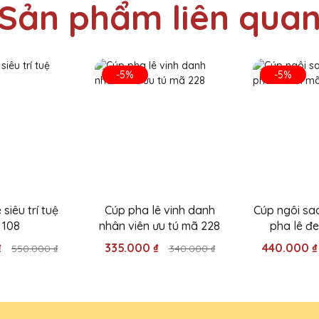
Sản phẩm liên qua
-5%
-5%
i Quà Tặng Pha Lê QTG cho lễ trao giải của công ty và rất ấn tượng v
ê QTG không chỉ đẹp mà còn mang lại giá trị tinh thần lớn cho người
siêu trí tuệ
Cúp pha lê vinh danh
Cúp ngôi sao
 108
nhân viên ưu tú mã 228
pha lê đ
₫
335.000 ₫
440.000 
550.000 ₫
340.000 ₫
 quà tặng pha lê cho sự kiện cuối năm của công ty và tất cả đều 