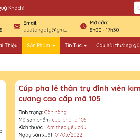
Quý Khách!
Mở cửa:
Email:
quatangqtg@gmail.com
8
8h00 - 17h30
ới Thiệu
Sản Phẩm
Tin Tức
Câu hỏi thường g
Cúp pha lê thân trụ đỉnh viên ki
cương cao cấp mã 105
Tình trạng:
Còn hàng
Mã sản phẩm:
cup-pha-le-105
Kích thước:
Làm theo yêu cầu
Ngày sản xuất:
01/05/2022