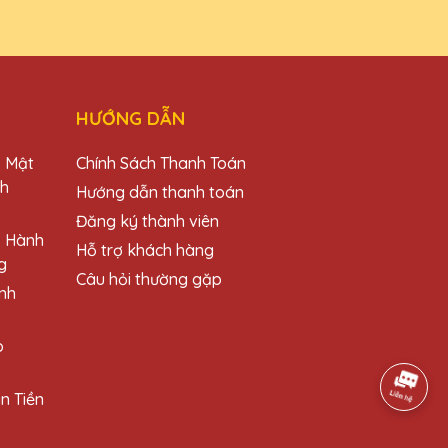
HƯỚNG DẪN
những món quà này cho đối tác và khách
o Mật
Chính Sách Thanh Toán
ch
Hướng dẫn thanh toán
Đăng ký thành viên
o Hành
Hỗ trợ khách hàng
g
Câu hỏi thường gặp
nh
chọn hàng đầu của mình khi cần mua cúp
o
n Tiền