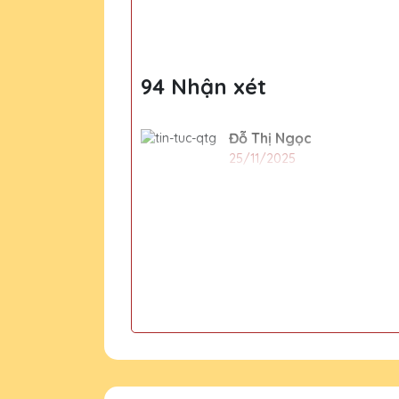
cộng đồng
94 Nhận xét
Đỗ Thị Ngọc
25/11/2025
Cho xin địa chỉ văn phòng
Nguyễn Hương Gia
2020-01-01
Số 15H ngõ 133 Nguyễn
CSKH Pha Lê H
2020-01-01
Dạ đúng rồi ạ