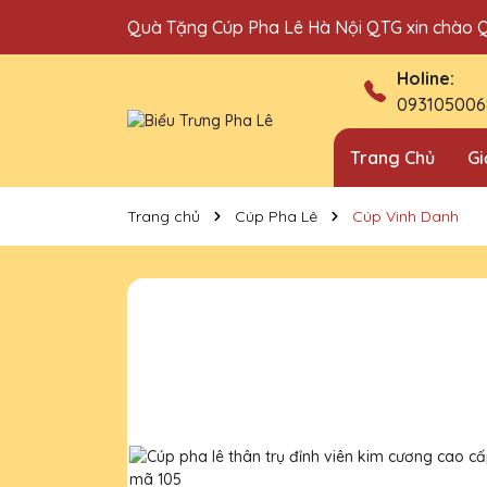
Quà Tặng Cúp Pha Lê Hà Nội QTG xin chào 
Địa chỉ bán cúp vinh danh uy tín tại Hà Nội!
Holine:
093105006
Trang Chủ
Gi
Trang chủ
Cúp Pha Lê
Cúp Vinh Danh