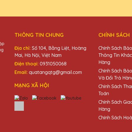
THÔNG TIN CHUNG
CHÍNH SÁCH
hập
 Pha Lê QTG thật sự tinh tế và đẳng cấp. Rất tự hào khi trao tặng 
Địa chỉ:
Số 104, Bằng Liệt, Hoàng
Chính Sách Bả
ng
Mai, Hà Nội, Việt Nam
Thông Tin Khá
Hàng
Điện thoại:
0931050068
u
Chính Sách Bả
Email:
quatangqtg@gmail.com
Và Đổi Trả Hàn
MẠNG XÃ HỘI
Chính Sách Tha
ời, dịch vụ khách hàng chu đáo. Quà Tặng Pha Lê QTG luôn là lựa 
Toán
Chính Sách Gia
Hàng
Chính Sách Hoà