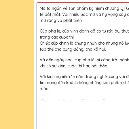
Mô tả ngắn về sản phẩm kỷ niệm chương QTG l
tế bắt mắt. Với nhiều ước mơ và hy vọng xây 
mở rộng và phát triển
Cúp pha lê, cúp vinh danh đã có từ rất lâu, thư
trong các cuộc thi.
Chiếc cúp chính là chứng nhận cho những nỗ lự
tập thể cho cộng đồng, cho xã hội.
Và đến ngày nay, cúp pha lê lại càng trở thàn
khi có sự kiện, cuộc thi hay hội thảo.
Với kinh nghiệm 15 năm trong nghề, cùng với độ
tin mang đến khách hàng những sản phẩm chất l
màu.
Quy trình sản xuất
Bước 1:
Tiếp nhận yêu cầu khách hàng
Bước 2:
Bộ phận thiết kế vẽ phác họa