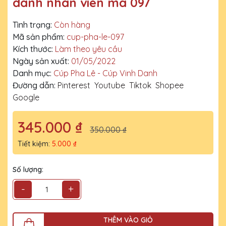
danh nhân viên mã 097
Tình trạng:
Còn hàng
Mã sản phẩm:
cup-pha-le-097
Kích thước:
Làm theo yêu cầu
Ngày sản xuất:
01/05/2022
Danh mục:
Cúp Pha Lê - Cúp Vinh Danh
Đường dẫn:
Pinterest
Youtube
Tiktok
Shopee
Google
345.000 ₫
350.000 ₫
Tiết kiệm:
5.000 ₫
Số lượng:
-
+
THÊM VÀO GIỎ