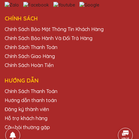
25/11/2025
Chất lượng pha lê tại Quà Tặng Pha Lê
CHÍNH SÁCH
QTG rất tốt, thiết kế đẹp và độc đáo. Rất
Chính Sách Bảo Mật Thông Tin Khách Hàng
hài lòng với sản phẩm.
Chính Sách Bảo Hành Và Đổi Trả Hàng
Chính Sách Thanh Toán
Đặng Thị Vân
Chính Sách Giao Hàng
25/11/2025
Chính Sách Hoàn Tiền
Đã nhận được kỷ niệm chương và rất ấn
tượng với thiết kế và chất lượng. Cảm ơn
HƯỚNG DẪN
Quà Tặng Pha Lê QTG!
Chính Sách Thanh Toán
Hướng dẫn thanh toán
Đỗ Thị Ánh
Đăng ký thành viên
25/11/2025
Hỗ trợ khách hàng
Sản phẩm của Quà Tặng Pha Lê QTG
Câu hỏi thường gặp
không chỉ đẹp mà còn mang lại giá trị tinh