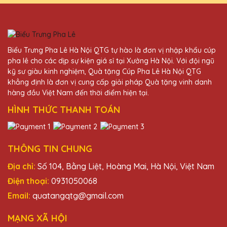
Chắc chắn sẽ tiếp tục ủng hộ!
Hoàng Thị Hoa
Biểu Trưng Pha Lê Hà Nội QTG tự hào là đơn vị nhập khẩu cúp
25/11/2025
pha lê cho các dịp sự kiện giá sỉ tại Xưởng Hà Nội. Với đội ngũ
kỹ sư giàu kinh nghiệm, Quà tặng Cúp Pha Lê Hà Nội QTG
Dịch vụ thiết kế theo yêu cầu của Quà Tặng
khẳng định là đơn vị cung cấp giải pháp Quà tặng vinh danh
Pha Lê QTG thật tuyệt vời. Kỷ niệm chương
hàng đầu Việt Nam đến thời điểm hiện tại.
nhận được rất đúng ý và tinh tế.
HÌNH THỨC THANH TOÁN
Ngô Thị Mai
25/11/2025
THÔNG TIN CHUNG
Địa chỉ:
Số 104, Bằng Liệt, Hoàng Mai, Hà Nội, Việt Nam
Kỷ niệm chương pha lê từ Quà Tặng Pha Lê
QTG luôn làm tôi hài lòng. Sản phẩm chất
Điện thoại:
0931050068
lượng cao và dịch vụ chuyên nghiệp.
Email:
quatangqtg@gmail.com
MẠNG XÃ HỘI
Hồ Văn Hưng