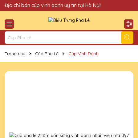
Quà Tặng Cúp Pha Lê Hà Nội QTG xin chào Quý Khách!
Địa chỉ bán cúp vinh danh uy tín tại Hà Nội!
Trang chủ
Cúp Pha Lê
Cúp Vinh Danh