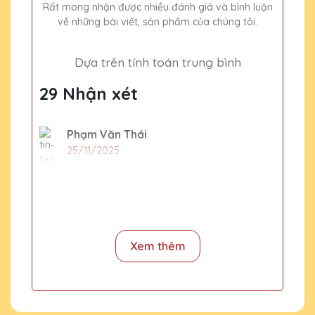
Rất mong nhận được nhiều đánh giá và bình luận
về những bài viết, sản phẩm của chúng tôi.
Dựa trên tính toán trung bình
29 Nhận xét
Phạm Văn Thái
25/11/2025
Đội ngũ thiết kế của Quà Tặng Pha Lê QTG
thật sự sáng tạo và chuyên nghiệp. Sản
phẩm pha lê hoàn hảo đến từng chi tiết,
chắc chắn sẽ giới thiệu cho bạn bè và đồng
nghiệp.
Xem thêm
Ngô Thị Xuân
25/11/2025