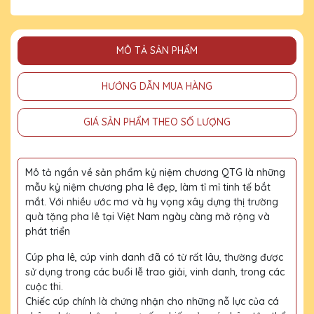
MÔ TẢ SẢN PHẨM
HƯỚNG DẪN MUA HÀNG
GIÁ SẢN PHẨM THEO SỐ LƯỢNG
Mô tả ngắn về sản phẩm kỷ niệm chương QTG là những
mẫu kỷ niệm chương pha lê đẹp, làm tỉ mỉ tinh tế bắt
mắt. Với nhiều ước mơ và hy vọng xây dựng thị trường
quà tặng pha lê tại Việt Nam ngày càng mở rộng và
phát triển
Cúp pha lê, cúp vinh danh đã có từ rất lâu, thường được
sử dụng trong các buổi lễ trao giải, vinh danh, trong các
cuộc thi.
Chiếc cúp chính là chứng nhận cho những nỗ lực của cá