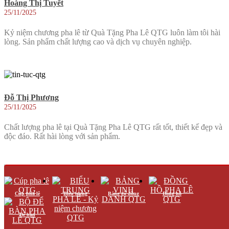
Hoàng Thị Tuyết
25/11/2025
Kỷ niệm chương pha lê từ Quà Tặng Pha Lê QTG luôn làm tôi hài
lòng. Sản phẩm chất lượng cao và dịch vụ chuyên nghiệp.
Đỗ Thị Phương
25/11/2025
Chất lượng pha lê tại Quà Tặng Pha Lê QTG rất tốt, thiết kế đẹp và
độc đáo. Rất hài lòng với sản phẩm.
Hoàng Thị Thanh
Cúp pha lê
Biểu trưng
Bảng gỗ đồng
Đồng hồ
25/11/2025
Để bàn
Cúp pha lê tại Quà Tặng Pha Lê QTG mang đến sự sang trọng và