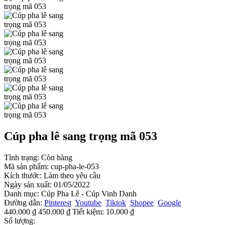
Cúp pha lê sang trọng mã 053
Tình trạng:
Còn hàng
Mã sản phẩm:
cup-pha-le-053
Kích thước:
Làm theo yêu cầu
Ngày sản xuất:
01/05/2022
Danh mục:
Cúp Pha Lê - Cúp Vinh Danh
Đường dẫn:
Pinterest
Youtube
Tiktok
Shopee
Google
440.000 ₫
450.000 ₫
Tiết kiệm:
10.000 ₫
Số lượng: