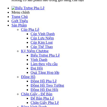
Menu chính
Trang Chủ
Giới Thiệu
Sản Phẩm
Cúp Pha Lê
Cúp Vinh Danh
Cúp Lưu Niệm
Cúp Kim Loại
Cúp Thể Thao
Kỷ Niệm Chương
Biểu Trưng Pha Lê
Vinh Danh
Làm theo yêu cầu
Đại Hội
Quà Tặng Họp lớp
Đồng Hồ
Đồng Hồ Pha Lê
Đồng Hồ Treo Tường
Đồng Hồ Đại Hội
Chặn Giấy - Để Bàn
Để Bàn Pha Lê
Chặn Giấy Pha Lê
Bảng Vinh Danh