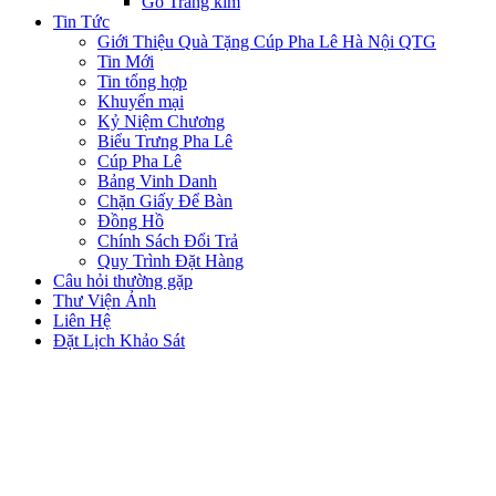
Gỗ Tráng kim
Tin Tức
Giới Thiệu Quà Tặng Cúp Pha Lê Hà Nội QTG
Tin Mới
Tin tổng hợp
Khuyến mại
Kỷ Niệm Chương
Biểu Trưng Pha Lê
Cúp Pha Lê
Bảng Vinh Danh
Chặn Giấy Để Bàn
Đồng Hồ
Chính Sách Đổi Trả
Quy Trình Đặt Hàng
Câu hỏi thường gặp
Thư Viện Ảnh
Liên Hệ
Đặt Lịch Khảo Sát