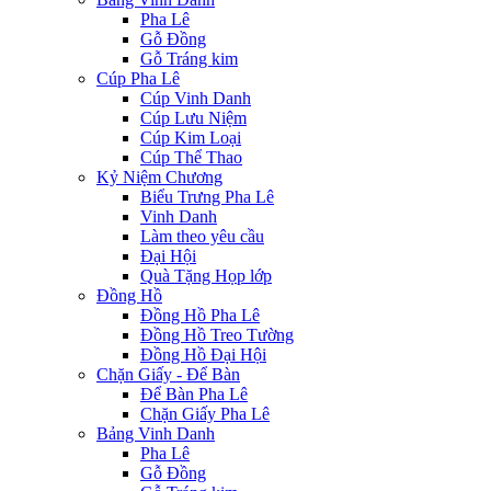
Pha Lê
Gỗ Đồng
Gỗ Tráng kim
Cúp Pha Lê
Cúp Vinh Danh
Cúp Lưu Niệm
Cúp Kim Loại
Cúp Thể Thao
Kỷ Niệm Chương
Biểu Trưng Pha Lê
Vinh Danh
Làm theo yêu cầu
Đại Hội
Quà Tặng Họp lớp
Đồng Hồ
Đồng Hồ Pha Lê
Đồng Hồ Treo Tường
Đồng Hồ Đại Hội
Chặn Giấy - Để Bàn
Để Bàn Pha Lê
Chặn Giấy Pha Lê
Bảng Vinh Danh
Pha Lê
Gỗ Đồng