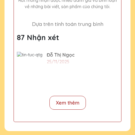
Rất mong nhận được nhiều đánh giá và bình luận
về những bài viết, sản phẩm của chúng tôi.
Dựa trên tính toán trung bình
87 Nhận xét
Đỗ Thị Ngọc
25/11/2025
Cho xin địa chỉ văn phòng
Nguyễn Hương Giang
2020-01-01
Xem thêm
Số 15H ngõ 133 Nguyễn Trãi,
Thanh Xuân, Hà NỘi