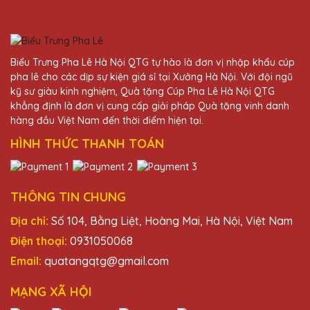
Vũ Văn Khoa
25/11/2025
Đã từng mua quà tặng pha lê tại nhiều nơi
Biểu Trưng Pha Lê Hà Nội QTG tự hào là đơn vị nhập khẩu cúp
nhưng Quà Tặng Pha Lê QTG vẫn là sự lựa
pha lê cho các dịp sự kiện giá sỉ tại Xưởng Hà Nội. Với đội ngũ
chọn số một của mình. Sản phẩm tinh xảo,
kỹ sư giàu kinh nghiệm, Quà tặng Cúp Pha Lê Hà Nội QTG
dịch vụ tuyệt vời!
khẳng định là đơn vị cung cấp giải pháp Quà tặng vinh danh
hàng đầu Việt Nam đến thời điểm hiện tại.
HÌNH THỨC THANH TOÁN
Dương Văn Bảo
25/11/2025
Rất hài lòng với sản phẩm và dịch vụ của
THÔNG TIN CHUNG
Quà Tặng Pha Lê QTG. Quà tặng pha lê
Địa chỉ:
Số 104, Bằng Liệt, Hoàng Mai, Hà Nội, Việt Nam
được thiết kế độc đáo và chất lượng cao,
phản ánh đúng giá trị của người nhận.
Điện thoại:
0931050068
Email:
quatangqtg@gmail.com
Nguyễn Thị Kim
MẠNG XÃ HỘI
25/11/2025