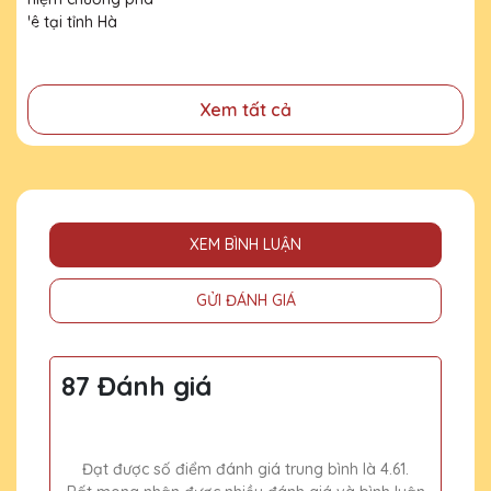
đã cống hiến, đóng góp cho doanh nghiệp, cho cộng
Hà Giang
đồng
Xem tất cả
XEM BÌNH LUẬN
GỬI ĐÁNH GIÁ
87 Đánh giá
Đạt được số điểm đánh giá trung bình là 4.61.