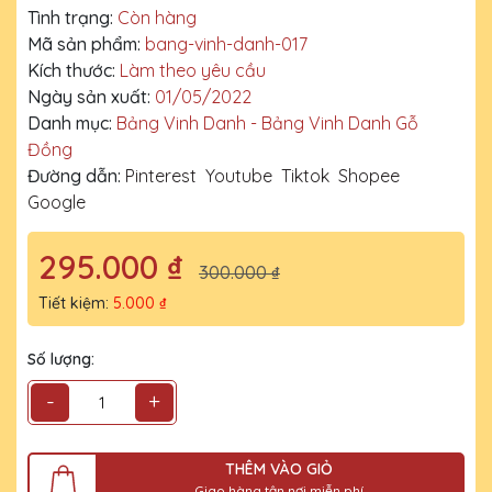
Tình trạng:
Còn hàng
Mã sản phẩm:
bang-vinh-danh-017
Kích thước:
Làm theo yêu cầu
Ngày sản xuất:
01/05/2022
Danh mục:
Bảng Vinh Danh - Bảng Vinh Danh Gỗ
Đồng
Đường dẫn:
Pinterest
Youtube
Tiktok
Shopee
Google
295.000 ₫
300.000 ₫
Tiết kiệm:
5.000 ₫
Số lượng:
-
+
THÊM VÀO GIỎ
Giao hàng tận nơi miễn phí