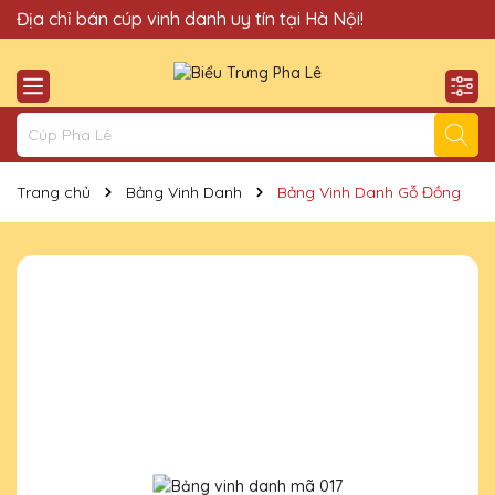
Quà Tặng Cúp Pha Lê Hà Nội QTG xin chào Quý Khách!
Địa chỉ bán cúp vinh danh uy tín tại Hà Nội!
Trang chủ
Bảng Vinh Danh
Bảng Vinh Danh Gỗ Đồng