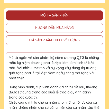
MÔ TẢ SẢN PHẨM
HƯỚNG DẪN MUA HÀNG
GIÁ SẢN PHẨM THEO SỐ LƯỢNG
Mô tả ngắn về sản phẩm kỷ niệm chương QTG là những
mẫu kỷ niệm chương pha lê đẹp, làm tỉ mỉ tinh tế bắt
mắt. Với nhiều ước mơ và hy vọng xây dựng thị trường
quà tặng pha lê tại Việt Nam ngày càng mở rộng và
phát triển
Bảng vinh danh, cúp vinh danh đã có từ rất lâu, thường
được sử dụng trong các buổi lễ trao giải, vinh danh,
trong các cuộc thi.
Chiếc cúp chính là chứng nhận cho những nỗ lực của cá
nhân, chứng nhận cho sự cống hiến của cá nhân, tập thể