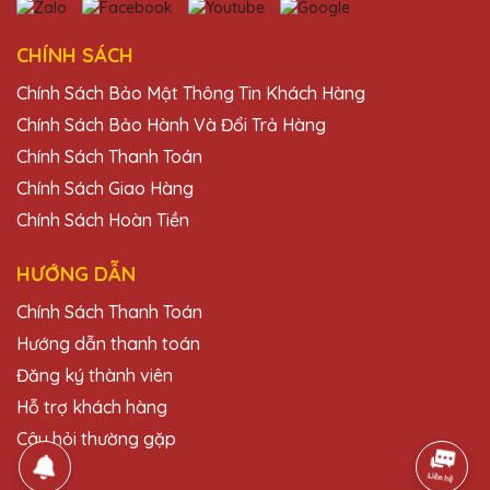
Tôi vừa nhận được lô cúp pha lê từ Quà
CHÍNH SÁCH
Tặng Pha Lê QTG và thực sự ấn tượng với
chất lượng và thiết kế tinh xảo. Đội ngũ nhân
Chính Sách Bảo Mật Thông Tin Khách Hàng
viên rất chuyên nghiệp và nhiệt tình. Rất
Chính Sách Bảo Hành Và Đổi Trả Hàng
đáng tin cậy!
Chính Sách Thanh Toán
Chính Sách Giao Hàng
Bùi Văn Nam
Chính Sách Hoàn Tiền
25/11/2025
HƯỚNG DẪN
Cảm ơn Quà Tặng Pha Lê QTG đã mang
đến những sản phẩm cúp pha lê chất lượng
Chính Sách Thanh Toán
cao. Mọi người trong công ty đều rất hài
lòng với sản phẩm này.
Hướng dẫn thanh toán
Đăng ký thành viên
Hỗ trợ khách hàng
Dương Văn Hưng
Câu hỏi thường gặp
25/11/2025
Rất hài lòng với sản phẩm và dịch vụ của