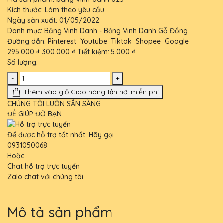
Kích thước:
Làm theo yêu cầu
Ngày sản xuất:
01/05/2022
Danh mục:
Bảng Vinh Danh - Bảng Vinh Danh Gỗ Đồng
Đường dẫn:
Pinterest
Youtube
Tiktok
Shopee
Google
295.000 ₫
300.000 ₫
Tiết kiệm:
5.000 ₫
Số lượng:
-
+
Thêm vào giỏ
Giao hàng tận nơi miễn phí
CHÚNG TÔI LUÔN SẴN SÀNG
ĐỂ GIÚP ĐỠ BẠN
Để được hỗ trợ tốt nhất. Hãy gọi
0931050068
Hoặc
Chat hỗ trợ trực tuyến
Zalo chat với chúng tôi
Mô tả sản phẩm