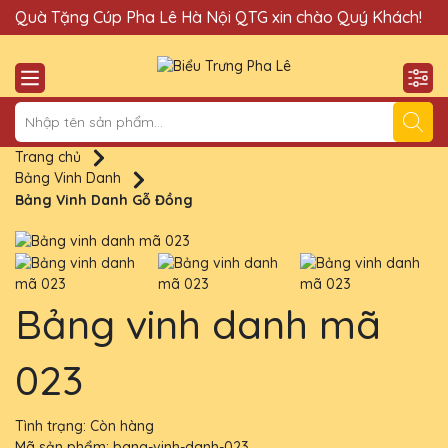
Quà Tặng Cúp Pha Lê Hà Nội QTG xin chào Quý Khách!
Đị
Trang chủ
Bảng Vinh Danh
Bảng Vinh Danh Gỗ Đồng
Bảng vinh danh mã
023
Tình trạng:
Còn hàng
Mã sản phẩm:
bang-vinh-danh-023