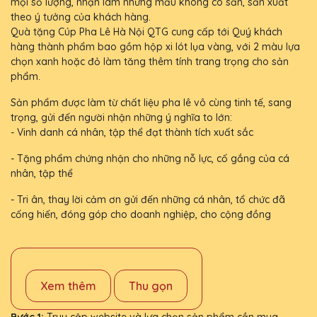
mọi số lượng, nhận làm những mẫu không có sẵn, sản xuất
theo ý tưởng của khách hàng.
Quà tặng Cúp Pha Lê Hà Nội QTG cung cấp tới Quý khách
hàng thành phẩm bao gồm hộp xi lót lụa vàng, với 2 màu lựa
chọn xanh hoặc đỏ làm tăng thêm tính trang trọng cho sản
phẩm.
Sản phẩm được làm từ chất liệu pha lê vô cùng tinh tế, sang
trọng, gửi đến người nhận những ý nghĩa to lớn:
- Vinh danh cá nhân, tập thể đạt thành tích xuất sắc
- Tặng phẩm chứng nhận cho những nỗ lực, cố gắng của cá
nhân, tập thể
- Tri ân, thay lời cảm ơn gửi đến những cá nhân, tổ chức đã
cống hiến, đóng góp cho doanh nghiệp, cho cộng đồng
Xem thêm
Thu gọn