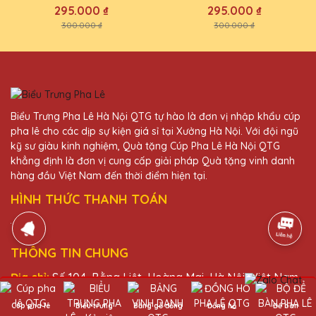
295.000 ₫
295.000 ₫
300.000 ₫
300.000 ₫
Biểu Trưng Pha Lê Hà Nội QTG tự hào là đơn vị nhập khẩu cúp
pha lê cho các dịp sự kiện giá sỉ tại Xưởng Hà Nội. Với đội ngũ
kỹ sư giàu kinh nghiệm, Quà tặng Cúp Pha Lê Hà Nội QTG
khẳng định là đơn vị cung cấp giải pháp Quà tặng vinh danh
hàng đầu Việt Nam đến thời điểm hiện tại.
HÌNH THỨC THANH TOÁN
THÔNG TIN CHUNG
Địa chỉ:
Số 104, Bằng Liệt, Hoàng Mai, Hà Nội, Việt Nam
Điện thoại:
0931050068
Cúp pha lê
Biểu trưng
Bảng gỗ đồng
Đồng hồ
Để bàn