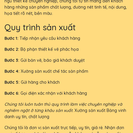
ngũ thiết kế chuyên nghiệp, chúng tôi tự tin mang đến khách
hàng những sản phẩm chất lượng, đường nét tinh tế, nội dung,
họa tiết rõ nét, bền màu.
Quy trình sản xuất
Bước 1:
Tiếp nhận yêu cầu khách hàng
Bước 2:
Bộ phận thiết kế vẽ phác họa
Bước 3:
Gửi bản vẽ, báo giá khách duyệt
Bước 4:
Xưởng sản xuất chế tác sản phẩm
Bước 5:
Gửi hàng cho khách
Bước 6:
Gọi điện xác nhận với khách hàng
Chúng tôi luôn tuân thủ quy trình làm việc chuyên nghiệp và
nghiêm ngặt ở từng khâu sản xuất.
Xưởng sản xuất Bảng vinh
danh uy tín, chất lượng
Chúng tôi là đơn vị sản xuất trực tiếp, uy tín, giá rẻ. Nhận đơn