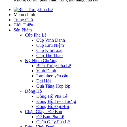
Menu chính
Trang Chủ
Giới Thiệu
Sản Phẩm
Cúp Pha Lê
Cúp Vinh Danh
Cúp Lưu Niệm
Cúp Kim Loại
Cúp Thể Thao
Kỷ Niệm Chương
Biểu Trưng Pha Lê
Vinh Danh
Làm theo yêu cầu
Đại Hội
Quà Tặng Họp lớp
Đồng Hồ
Đồng Hồ Pha Lê
Đồng Hồ Treo Tường
Đồng Hồ Đại Hội
Chặn Giấy - Để Bàn
Để Bàn Pha Lê
Chặn Giấy Pha Lê
Bảng Vinh Danh