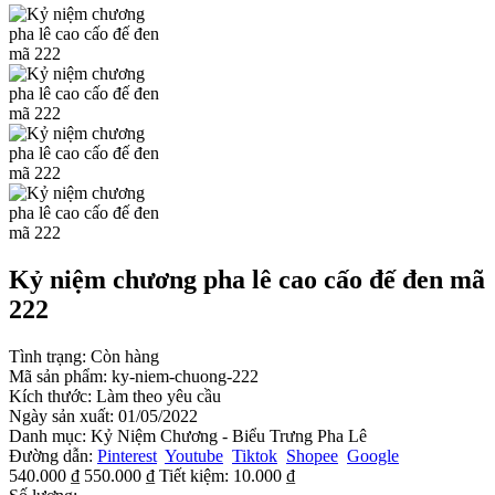
Kỷ niệm chương pha lê cao cấo đế đen mã
222
Tình trạng:
Còn hàng
Mã sản phẩm:
ky-niem-chuong-222
Kích thước:
Làm theo yêu cầu
Ngày sản xuất:
01/05/2022
Danh mục:
Kỷ Niệm Chương - Biểu Trưng Pha Lê
Đường dẫn:
Pinterest
Youtube
Tiktok
Shopee
Google
540.000 ₫
550.000 ₫
Tiết kiệm:
10.000 ₫