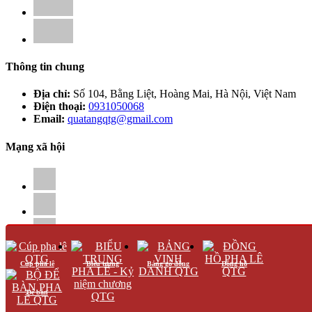
Thông tin chung
Địa chỉ:
Số 104, Bằng Liệt, Hoàng Mai, Hà Nội, Việt Nam
Điện thoại:
0931050068
Email:
quatangqtg@gmail.com
Mạng xã hội
Cúp pha lê
Biểu trưng
Bảng gỗ đồng
Đồng hồ
Chính sách
Để bàn