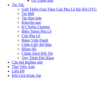
Gỗ Tráng kim
Tin Tức
Giới Thiệu Quà Tặng Cúp Pha Lê Hà Nội QTG
Tin Mới
Tin tổng hợp
Khuyến mại
Kỷ Niệm Chương
Biểu Trưng Pha Lê
Cúp Pha Lê
Bảng Vinh Danh
Chặn Giấy Để Bàn
Đồng Hồ
Chính Sách Đổi Trả
Quy Trình Đặt Hàng
Câu hỏi thường gặp
Thư Viện Ảnh
Liên Hệ
Đặt Lịch Khảo Sát