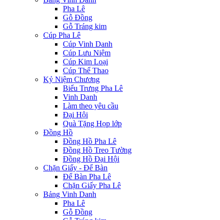
Pha Lê
Gỗ Đồng
Gỗ Tráng kim
Cúp Pha Lê
Cúp Vinh Danh
Cúp Lưu Niệm
Cúp Kim Loại
Cúp Thể Thao
Kỷ Niệm Chương
Biểu Trưng Pha Lê
Vinh Danh
Làm theo yêu cầu
Đại Hội
Quà Tặng Họp lớp
Đồng Hồ
Đồng Hồ Pha Lê
Đồng Hồ Treo Tường
Đồng Hồ Đại Hội
Chặn Giấy - Để Bàn
Để Bàn Pha Lê
Chặn Giấy Pha Lê
Bảng Vinh Danh
Pha Lê
Gỗ Đồng