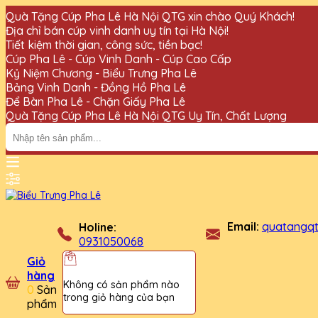
Quà Tặng Cúp Pha Lê Hà Nội QTG xin chào Quý Khách!
Địa chỉ bán cúp vinh danh uy tín tại Hà Nội!
Tiết kiệm thời gian, công sức, tiền bạc!
Cúp Pha Lê - Cúp Vinh Danh - Cúp Cao Cấp
Kỷ Niệm Chương - Biểu Trưng Pha Lê
Bảng Vinh Danh - Đồng Hồ Pha Lê
Để Bàn Pha Lê - Chặn Giấy Pha Lê
Quà Tặng Cúp Pha Lê Hà Nội QTG Uy Tín, Chất Lượng
Email:
quatangq
Holine:
0931050068
Giỏ
hàng
Không có sản phẩm nào
0
Sản
trong giỏ hàng của bạn
phẩm