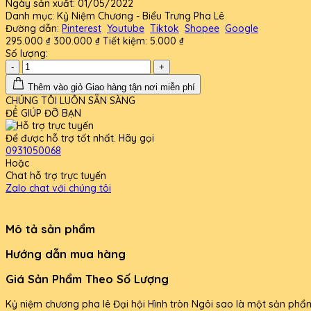
Ngày sản xuất:
01/05/2022
Danh mục:
Kỷ Niệm Chương - Biểu Trưng Pha Lê
Đường dẫn:
Pinterest
Youtube
Tiktok
Shopee
Google
295.000 ₫
300.000 ₫
Tiết kiệm:
5.000 ₫
Số lượng:
-
+
Thêm vào giỏ
Giao hàng tận nơi miễn phí
CHÚNG TÔI LUÔN SẴN SÀNG
ĐỂ GIÚP ĐỠ BẠN
Để được hỗ trợ tốt nhất. Hãy gọi
0931050068
Hoặc
Chat hỗ trợ trực tuyến
Zalo chat với chúng tôi
Mô tả sản phẩm
Hướng dẫn mua hàng
Giá Sản Phẩm Theo Số Lượng
Kỷ niệm chương pha lê Đại hội Hình tròn Ngôi sao là một sản phẩm