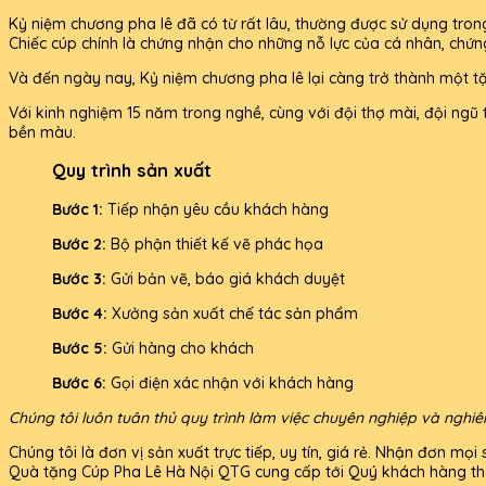
Kỷ niệm chương pha lê đã có từ rất lâu, thường được sử dụng trong c
Chiếc cúp chính là chứng nhận cho những nỗ lực của cá nhân, chứn
Và đến ngày nay, Kỷ niệm chương pha lê lại càng trở thành một tặn
Với kinh nghiệm 15 năm trong nghề, cùng với đội thợ mài, đội ngũ 
bền màu.
Quy trình sản xuất
Bước 1:
Tiếp nhận yêu cầu khách hàng
Bước 2:
Bộ phận thiết kế vẽ phác họa
Bước 3:
Gửi bản vẽ, báo giá khách duyệt
Bước 4:
Xưởng sản xuất chế tác sản phẩm
Bước 5:
Gửi hàng cho khách
Bước 6:
Gọi điện xác nhận với khách hàng
Chúng tôi luôn tuân thủ quy trình làm việc chuyên nghiệp và nghi
Chúng tôi là đơn vị sản xuất trực tiếp, uy tín, giá rẻ. Nhận đơn 
Quà tặng Cúp Pha Lê Hà Nội QTG cung cấp tới Quý khách hàng thà