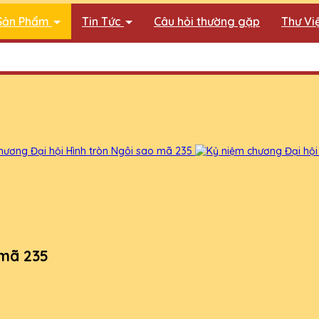
Sản Phẩm
Tin Tức
Câu hỏi thường gặp
Thư Vi
 mã 235