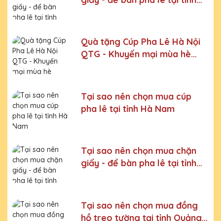
Bắc Kạn
Bước 6:
Gọi điện xác nhận với khách hàng
Chúng tôi luôn tuân thủ quy trình làm việc chuyên nghiệp
và nghiêm ngặt ở từng khâu sản xuất.
Xưởng sản xuất
Quà tặng Cúp Pha Lê Hà Nội
Kỷ niệm chương pha lê uy tín, chất lượng số một thị
QTG - Khuyến mại mùa hè
trường Miền Bắc
2024
Chúng tôi là đơn vị sản xuất trực tiếp, uy tín, giá rẻ. Nhận
đơn mọi số lượng, nhận làm những mẫu không có sẵn,
Tại sao nên chọn mua cúp
sản xuất theo ý tưởng của khách hàng.
pha lê tại tỉnh Hà Nam
Quà tặng Cúp Pha Lê Hà Nội QTG cung cấp tới Quý
khách hàng thành phẩm bao gồm hộp xi lót lụa vàng,
với 2 màu lựa chọn xanh hoặc đỏ làm tăng thêm tính
trang trọng cho sản phẩm.
Tại sao nên chọn mua chặn
Sản phẩm được làm từ chất liệu pha lê vô cùng tinh tế,
giấy - để bàn pha lê tại tỉnh
sang trọng, gửi đến người nhận những ý nghĩa to lớn:
Thái Nguyên
- Vinh danh cá nhân, tập thể đạt thành tích xuất sắc
- Tặng phẩm chứng nhận cho những nỗ lực, cố gắng của
Tại sao nên chọn mua đồng
cá nhân, tập thể
hồ treo tường tại tỉnh Quảng