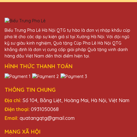
Trần Văn Sơn
25/11/2025
Dịch vụ khách hàng của Quà Tặng Pha Lê
Biểu Trưng Pha Lê Hà Nội QTG tự hào là đơn vị nhập khẩu cúp
QTG rất tận tâm và chuyên nghiệp. Tôi rất
pha lê cho các dịp sự kiện giá sỉ tại Xưởng Hà Nội. Với đội ngũ
hài lòng với sản phẩm.
kỹ sư giàu kinh nghiệm, Quà tặng Cúp Pha Lê Hà Nội QTG
khẳng định là đơn vị cung cấp giải pháp Quà tặng vinh danh
hàng đầu Việt Nam đến thời điểm hiện tại.
Phạm Văn Vinh
HÌNH THỨC THANH TOÁN
25/11/2025
Cúp pha lê tại Quà Tặng Pha Lê QTG thật
sự rất đẹp và chất lượng, xứng đáng với
THÔNG TIN CHUNG
giá trị của nó.
Địa chỉ:
Số 104, Bằng Liệt, Hoàng Mai, Hà Nội, Việt Nam
Điện thoại:
0931050068
Ngô Văn Minh
Email:
quatangqtg@gmail.com
25/11/2025
MẠNG XÃ HỘI
Dịch vụ khách hàng của Quà Tặng Pha Lê