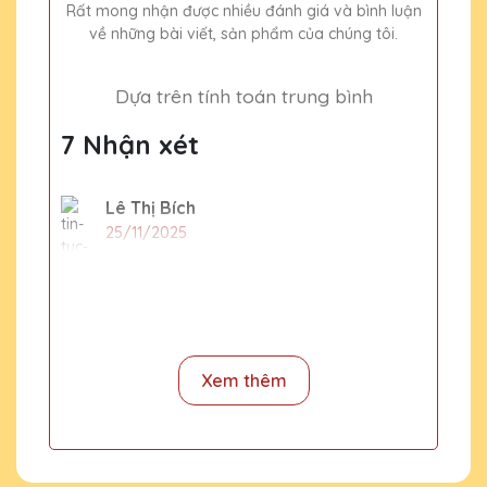
Rất mong nhận được nhiều đánh giá và bình luận
về những bài viết, sản phẩm của chúng tôi.
Dựa trên tính toán trung bình
7 Nhận xét
Lê Thị Bích
25/11/2025
Đã từng mua cúp pha lê tại nhiều nơi nhưng
Quà Tặng Pha Lê QTG vẫn là sự lựa chọn số
một của mình. Sản phẩm tinh xảo, dịch vụ
tuyệt vời!
Xem thêm
Đỗ Thị Ngọc
25/11/2025