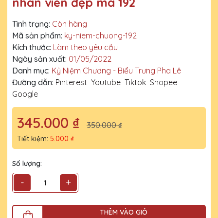
nhân viên đẹp mã 192
Tình trạng:
Còn hàng
Mã sản phẩm:
ky-niem-chuong-192
Kích thước:
Làm theo yêu cầu
Ngày sản xuất:
01/05/2022
Danh mục:
Kỷ Niệm Chương - Biểu Trưng Pha Lê
Đường dẫn:
Pinterest
Youtube
Tiktok
Shopee
Google
345.000 ₫
350.000 ₫
Tiết kiệm:
5.000 ₫
Số lượng:
-
+
THÊM VÀO GIỎ