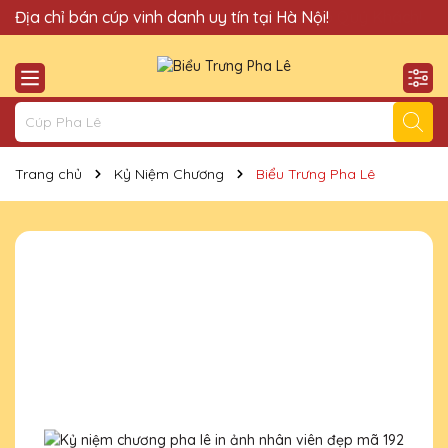
Quà Tặng Cúp Pha Lê Hà Nội QTG xin chào Quý Khách!
Địa chỉ bán cúp vinh danh uy tín tại Hà Nội!
Trang chủ
Kỷ Niệm Chương
Biểu Trưng Pha Lê