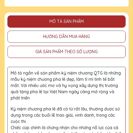
MÔ TẢ SẢN PHẨM
HƯỚNG DẪN MUA HÀNG
GIÁ SẢN PHẨM THEO SỐ LƯỢNG
Mô tả ngắn về sản phẩm kỷ niệm chương QTG là những
mẫu kỷ niệm chương pha lê đẹp, làm tỉ mỉ tinh tế bắt
mắt. Với nhiều ước mơ và hy vọng xây dựng thị trường
quà tặng pha lê tại Việt Nam ngày càng mở rộng và
phát triển
Kỷ niệm chương pha lê đã có từ rất lâu, thường được sử
dụng trong các buổi lễ trao giải, vinh danh, trong các
cuộc thi.
Chiếc cúp chính là chứng nhận cho những nỗ lực của cá