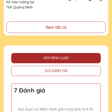
- Tri ân, thay lời cảm ơn gửi đến những cá nhân, tổ chức
Ninh
đã cống hiến, đóng góp cho doanh nghiệp, cho cộng
đồng
Xem tất cả
XEM BÌNH LUẬN
GỬI ĐÁNH GIÁ
7 Đánh giá
Đạt được số điểm đánh giá trung bình là 4.43.