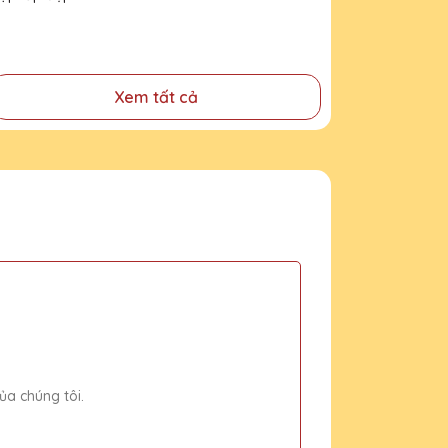
đẹp
Xem tất cả
ủa chúng tôi.