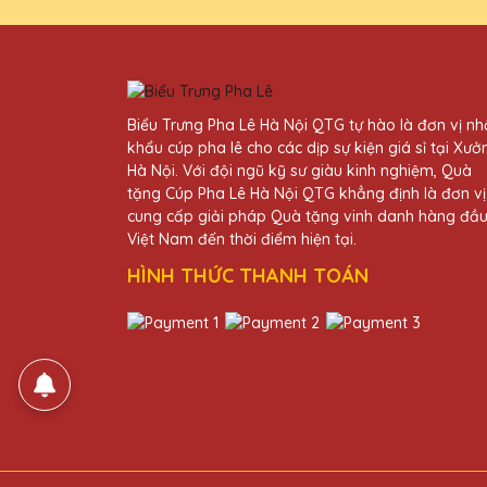
Nguyễn Thị Kim
25/11/2025
Đã nhận được kỷ niệm chương
Biểu Trưng Pha Lê Hà Nội QTG tự hào là đơn vị n
khẩu cúp pha lê cho các dịp sự kiện giá sỉ tại Xưở
Hà Nội. Với đội ngũ kỹ sư giàu kinh nghiệm, Quà
Đặng Thị Hằng
tặng Cúp Pha Lê Hà Nội QTG khẳng định là đơn vị
25/11/2025
cung cấp giải pháp Quà tặng vinh danh hàng đầ
Việt Nam đến thời điểm hiện tại.
Dịch vụ của Quà Tặng Pha Lê
HÌNH THỨC THANH TOÁN
Vũ Văn Trung
25/11/2025
Tôi rất hài lòng với cúp ph
Hồ Văn Đức