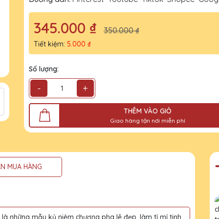
345.000 ₫
350.000 ₫
Tiết kiệm:
5.000 ₫
Số lượng:
-
+
THÊM VÀO GIỎ
Giao hàng tận nơi miễn phí
N MUA HÀNG
à những mẫu kỷ niệm chương pha lê đẹp, làm tỉ mỉ tinh