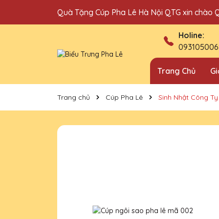
Quà Tặng Cúp Pha Lê Hà Nội QTG xin chào 
Địa chỉ bán cúp vinh danh uy tín tại Hà Nội!
Holine:
093105006
Trang Chủ
Gi
Trang chủ
Cúp Pha Lê
Sinh Nhật Công Ty