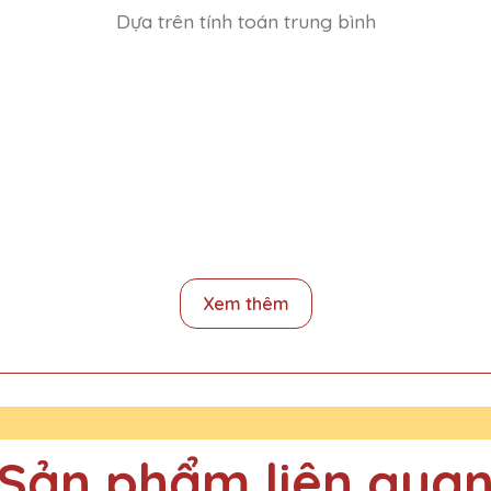
Dựa trên tính toán trung bình
Xem thêm
uà Tặng Pha Lê QTG thực sự đẳng cấp. Rất tự hào khi trao tặng cho 
Sản phẩm liên qua