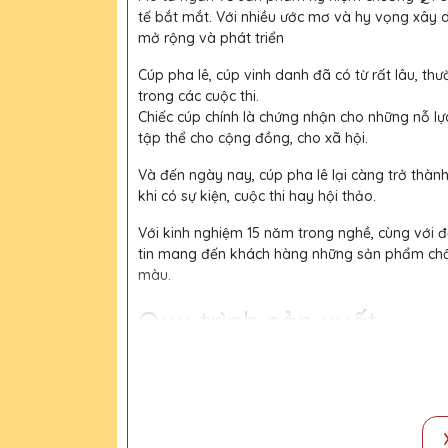
tế bắt mắt. Với nhiều ước mơ và hy vọng xây 
mở rộng và phát triển
Cúp pha lê, cúp vinh danh đã có từ rất lâu, thư
trong các cuộc thi.
Chiếc cúp chính là chứng nhận cho những nỗ lự
tập thể cho cộng đồng, cho xã hội.
Và đến ngày nay, cúp pha lê lại càng trở thàn
khi có sự kiện, cuộc thi hay hội thảo.
Với kinh nghiệm 15 năm trong nghề, cùng với độ
tin mang đến khách hàng những sản phẩm chất l
màu.
Quy trình sản xuất
Bước 1:
Tiếp nhận yêu cầu khách hàng
Bước 2:
Bộ phận thiết kế vẽ phác họa
Bước 3:
Gửi bản vẽ, báo giá khách duyệt