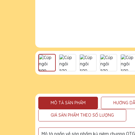
MÔ TẢ SẢN PHẨM
HƯỚNG DẪ
GIÁ SẢN PHẨM THEO SỐ LƯỢNG
Mô tả ngắn về sản phẩm kỷ niệm chương QTG l