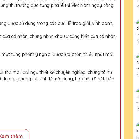
dựng thị trường quà tặng pha lê tại Việt Nam ngày càng
ờng được sử dụng trong các buổi lễ trao giải, vinh danh,
c của cá nhân, chứng nhận cho sự cống hiến của cá nhân,
h một tặng phẩm ý nghĩa, được lựa chọn nhiều nhất mỗi
i thợ mài, đội ngũ thiết kế chuyên nghiệp, chúng tôi tự
ượng, đường nét tinh tế, nội dung, họa tiết rõ nét, bền
Xem thêm