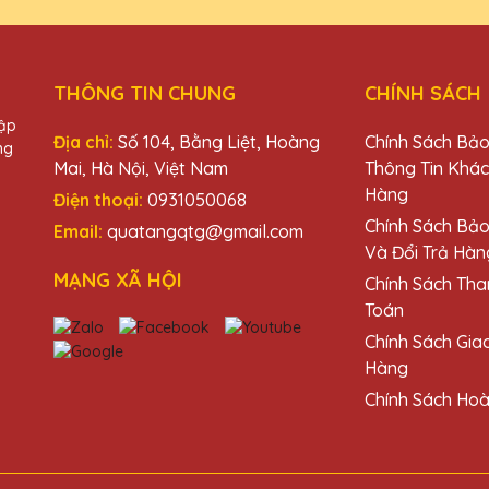
THÔNG TIN CHUNG
CHÍNH SÁCH
 và rất ấn tượng với thiết kế và chất lượng. Cảm ơn Quà Tặng Ph
hập
Địa chỉ:
Số 104, Bằng Liệt, Hoàng
Chính Sách Bả
ng
Mai, Hà Nội, Việt Nam
Thông Tin Khá
Hàng
Điện thoại:
0931050068
u
Chính Sách Bả
Email:
quatangqtg@gmail.com
Và Đổi Trả Hàn
 QTG rất chuyên nghiệp, từ khâu tư vấn đến giao hàng đều rất tốt!
MẠNG XÃ HỘI
Chính Sách Tha
Toán
Chính Sách Gia
Hàng
Chính Sách Hoà
a lê của Quà Tặng Pha Lê QTG. Chúng không chỉ đẹp mà còn rất chất 