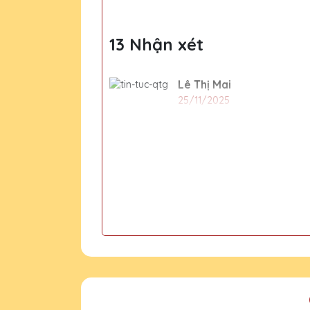
13 Nhận xét
Lê Thị Mai
25/11/2025
Sản phẩm chất lượng cao
Nguyễn Thị Bích
25/11/2025
Kỷ niệm chương pha lê tại Q
Đỗ Thị Kim
25/11/2025