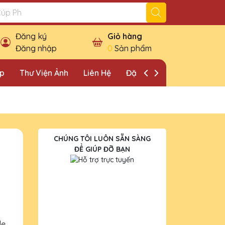
Đăng ký
Giỏ hàng
Đăng nhập
0
Sản phẩm
ặp
Thư Viện Ảnh
Liên Hệ
Đặt Lịch Khảo Sát
CHÚNG TÔI LUÔN SẴN SÀNG
ĐỂ GIÚP ĐỠ BẠN
le