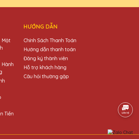
HƯỚNG DẪN
a Lê QTG!
o Mật
Chính Sách Thanh Toán
ch
Hướng dẫn thanh toán
Đăng ký thành viên
o Hành
Hỗ trợ khách hàng
g
Câu hỏi thường gặp
nh
o
n Tiền
lượng!