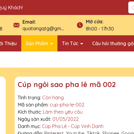
Quý Khách!
Mở cửa:
Email:
quatangqtg@gmail.com
8
8h00 - 17h30
ới Thiệu
Sản Phẩm
Tin Tức
Câu hỏi thường g
Cúp ngôi sao pha lê mã 002
Tình trạng:
Còn hàng
Mã sản phẩm:
cup-pha-le-002
Kích thước:
Làm theo yêu cầu
Ngày sản xuất:
01/05/2022
Danh mục:
Cúp Pha Lê - Cúp Vinh Danh
Đường dẫn:
Pinterest
Youtube
Tiktok
Shopee
Goog