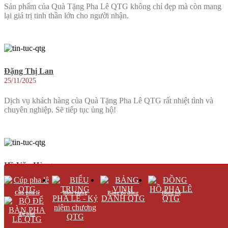
Sản phẩm của Quà Tặng Pha Lê QTG không chỉ đẹp mà còn mang
lại giá trị tinh thần lớn cho người nhận.
Đặng Thị Lan
25/11/2025
Dịch vụ khách hàng của Quà Tặng Pha Lê QTG rất nhiệt tình và
chuyên nghiệp. Sẽ tiếp tục ủng hộ!
Hồ Văn Hùng
25/11/2025
Cúp pha lê
Biểu trưng
Bảng gỗ đồng
Đồng hồ
Chất lượng pha lê tại Quà Tặng Pha Lê QTG rất tốt, thiết kế đẹp và
độc đáo. Rất hài lòng với sản phẩm.
Để bàn