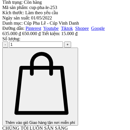
Tình trạng:
Còn hàng
Mã sản phẩm:
cup-pha-le-253
Kích thước:
Làm theo yêu cầu
Ngày sản xuất:
01/05/2022
Danh mục:
Cúp Pha Lê - Cúp Vinh Danh
Đường dẫn:
Pinterest
Youtube
Tiktok
Shopee
Google
635.000 ₫
650.000 ₫
Tiết kiệm:
15.000 ₫
Số lượng:
-
+
Thêm vào giỏ
Giao hàng tận nơi miễn phí
CHÚNG TÔI LUÔN SẴN SÀNG