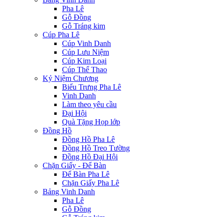
Pha Lê
Gỗ Đồng
Gỗ Tráng kim
Cúp Pha Lê
Cúp Vinh Danh
Cúp Lưu Niệm
Cúp Kim Loại
Cúp Thể Thao
Kỷ Niệm Chương
Biểu Trưng Pha Lê
Vinh Danh
Làm theo yêu cầu
Đại Hội
Quà Tặng Họp lớp
Đồng Hồ
Đồng Hồ Pha Lê
Đồng Hồ Treo Tường
Đồng Hồ Đại Hội
Chặn Giấy - Để Bàn
Để Bàn Pha Lê
Chặn Giấy Pha Lê
Bảng Vinh Danh
Pha Lê
Gỗ Đồng