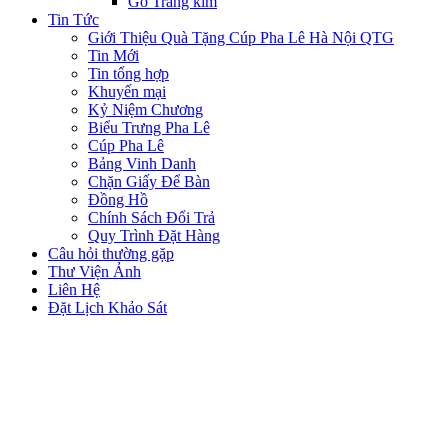
Gỗ Tráng kim
Tin Tức
Giới Thiệu Quà Tặng Cúp Pha Lê Hà Nội QTG
Tin Mới
Tin tổng hợp
Khuyến mại
Kỷ Niệm Chương
Biểu Trưng Pha Lê
Cúp Pha Lê
Bảng Vinh Danh
Chặn Giấy Để Bàn
Đồng Hồ
Chính Sách Đổi Trả
Quy Trình Đặt Hàng
Câu hỏi thường gặp
Thư Viện Ảnh
Liên Hệ
Đặt Lịch Khảo Sát