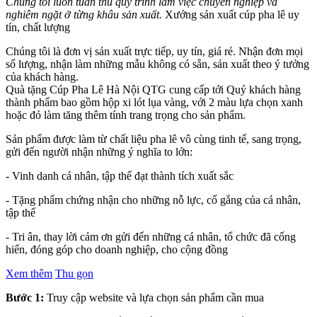
Chúng tôi luôn tuân thủ quy trình làm việc chuyên nghiệp và
nghiêm ngặt ở từng khâu sản xuất.
Xưởng sản xuất cúp pha lê uy
tín, chất lượng
Chúng tôi là đơn vị sản xuất trực tiếp, uy tín, giá rẻ. Nhận đơn mọi
số lượng, nhận làm những mẫu không có sẵn, sản xuất theo ý tưởng
của khách hàng.
Quà tặng Cúp Pha Lê Hà Nội QTG cung cấp tới Quý khách hàng
thành phẩm bao gồm hộp xi lót lụa vàng, với 2 màu lựa chọn xanh
hoặc đỏ làm tăng thêm tính trang trọng cho sản phẩm.
Sản phẩm được làm từ chất liệu pha lê vô cùng tinh tế, sang trọng,
gửi đến người nhận những ý nghĩa to lớn:
- Vinh danh cá nhân, tập thể đạt thành tích xuất sắc
- Tặng phẩm chứng nhận cho những nỗ lực, cố gắng của cá nhân,
tập thể
- Tri ân, thay lời cảm ơn gửi đến những cá nhân, tổ chức đã cống
hiến, đóng góp cho doanh nghiệp, cho cộng đồng
Xem thêm
Thu gọn
Bước 1:
Truy cập website và lựa chọn sản phẩm cần mua