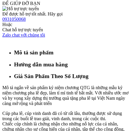
ĐỂ GIÚP ĐỠ BẠN
Để được hỗ trợ tốt nhất. Hãy gọi
0931050068
Hoặc
Chat hỗ trợ trực tuyến
Zalo chat với chúng tôi
Mô tả sản phẩm
Hướng dẫn mua hàng
Giá Sản Phẩm Theo Số Lượng
Mô tả ngắn về sản phẩm kỷ niệm chương QTG là những mẫu kỷ
niệm chương pha lê đẹp, làm tỉ mỉ tinh tế bắt mắt. Với nhiều ước mơ
và hy vọng xây dựng thị trường quà tặng pha lê tại Việt Nam ngày
càng mở rộng và phát triển
Cúp pha lê, cúp vinh danh đã có từ rất lâu, thường được sử dụng
trong các buổi lễ trao giải, vinh danh, trong các cuộc thi.
Chiếc cúp chính là chứng nhận cho những nỗ lực của cá nhân,
chứng nhận cho sự cống hiến của cá nhân, tập thể cho cộng đồng,