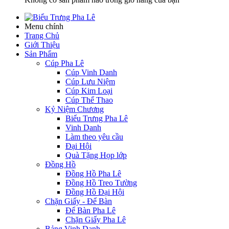
Menu chính
Trang Chủ
Giới Thiệu
Sản Phẩm
Cúp Pha Lê
Cúp Vinh Danh
Cúp Lưu Niệm
Cúp Kim Loại
Cúp Thể Thao
Kỷ Niệm Chương
Biểu Trưng Pha Lê
Vinh Danh
Làm theo yêu cầu
Đại Hội
Quà Tặng Họp lớp
Đồng Hồ
Đồng Hồ Pha Lê
Đồng Hồ Treo Tường
Đồng Hồ Đại Hội
Chặn Giấy - Để Bàn
Để Bàn Pha Lê
Chặn Giấy Pha Lê
Bảng Vinh Danh